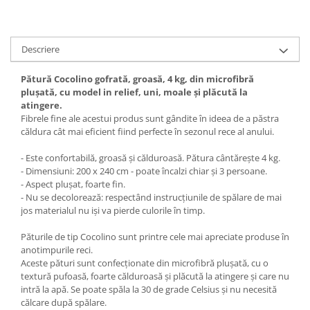
Descriere
Pătură Cocolino gofrată, groasă, 4 kg, din microfibră
plușată, cu model in relief, uni, moale și plăcută la
atingere.
Fibrele fine ale acestui produs sunt gândite în ideea de a păstra
căldura cât mai eficient fiind perfecte în sezonul rece al anului.
- Este confortabilă, groasă și călduroasă. Pătura cântărește 4 kg.
- Dimensiuni: 200 x 240 cm - poate încalzi chiar și 3 persoane.
- Aspect plușat, foarte fin.
- Nu se decolorează: respectând instrucțiunile de spălare de mai
jos materialul nu iși va pierde culorile în timp.
Păturile de tip Cocolino sunt printre cele mai apreciate produse în
anotimpurile reci.
Aceste pături sunt confecționate din microfibră plușată, cu o
textură pufoasă, foarte călduroasă și plăcută la atingere și care nu
intră la apă. Se poate spăla la 30 de grade Celsius și nu necesită
călcare după spălare.