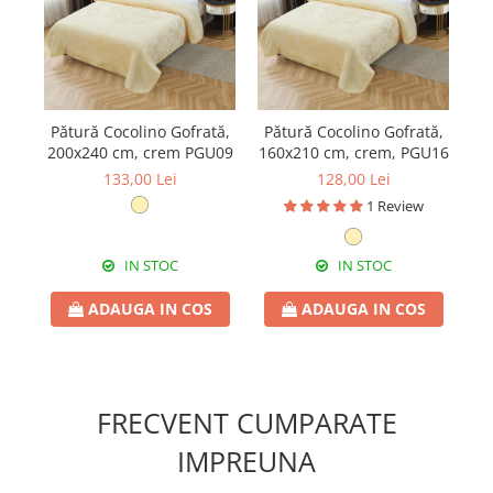
Pătură Cocolino Gofrată,
Pătură Cocolino Gofrată,
Pă
200x240 cm, crem PGU09
160x210 cm, crem, PGU16
gr
133,00 Lei
128,00 Lei
1 Review
IN STOC
IN STOC
ADAUGA IN COS
ADAUGA IN COS
FRECVENT CUMPARATE
IMPREUNA