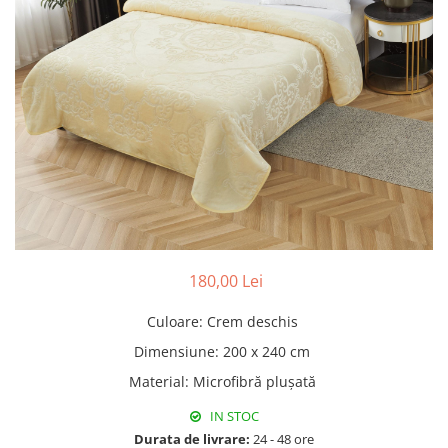
Pături cu blăniță
Pilote cu blăniță
180,00 Lei
Culoare
:
Crem deschis
Dimensiune
:
200 x 240 cm
Material
:
Microfibră plușată
IN STOC
Durata de livrare:
24 - 48 ore