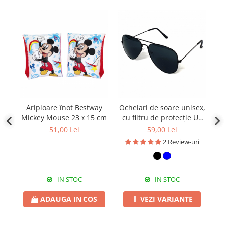
Aripioare înot Bestway
Ochelari de soare unisex,
S
Mickey Mouse 23 x 15 cm
cu filtru de protecție UV
400, cu toc cadou, OSX11
30
51,00 Lei
59,00 Lei
2 Review-uri
IN STOC
IN STOC
ADAUGA IN COS
VEZI VARIANTE