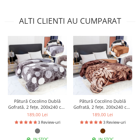
ALTI CLIENTI AU CUMPARAT
Pătură Cocolino Dublă
Pătură Cocolino Dublă
Gofrată, 2 fețe, 200x240 cm,
Gofrată, 2 fețe, 200x240 cm,
PDG04
PDG06
189,00 Lei
189,00 Lei
3 Review-uri
3 Review-uri
IN STOC
IN STOC