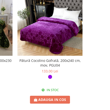
200x230
Pătură Cocolino Gofrată, 200x240 cm,
Pătură Cocol
mov, PGU04
maro
133,00 Lei
IN STOC
ADAUGA IN COS