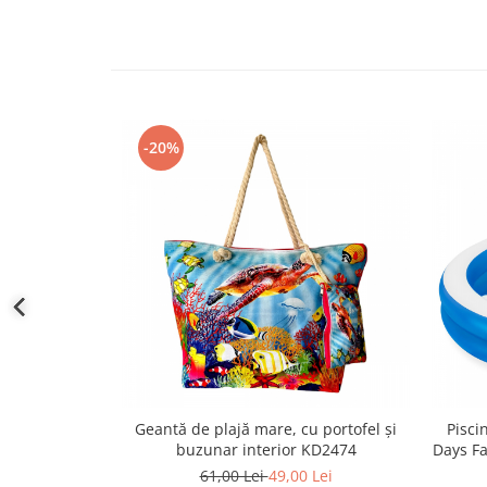
-20%
Geantă de plajă mare, cu portofel și
Pisci
buzunar interior KD2474
Days Fa
61,00 Lei
49,00 Lei