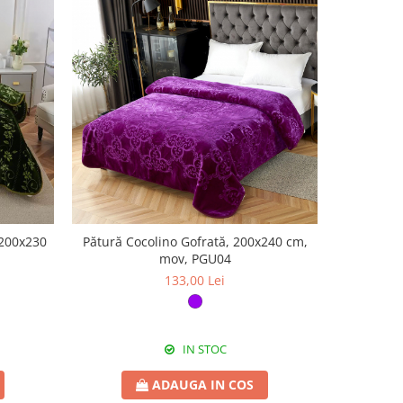
 200x230
Pătură Cocolino Gofrată, 200x240 cm,
Pătură Co
mov, PGU04
m
133,00 Lei
IN STOC
ADAUGA IN COS