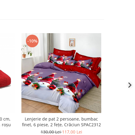
-10%
0 cm,
Lenjerie de pat 2 persoane, bumbac
Lenjerie de
 roșu
finet, 6 piese, 2 fețe, Crăciun SPAC2312
finet, 
130,00 Lei
117,00 Lei