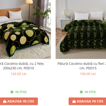
ră Cocolino dublă, cu 2 fețe,
Pătură Cocolino dublă cu flori
200x230 cm, PDD10
cm, PDD15
160,00 Lei
160,00 Lei
IN STOC
IN STOC
ADAUGA IN COS
ADAUGA IN COS