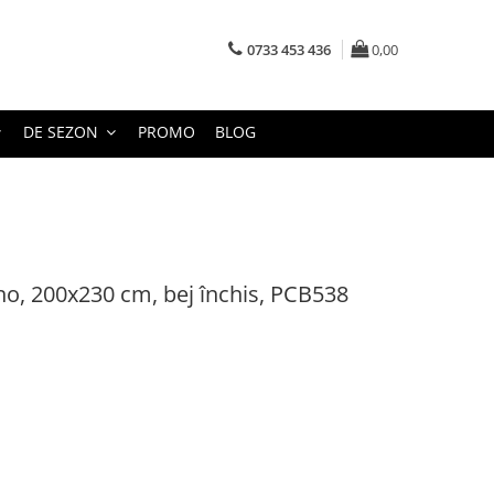
0733 453 436
0,00
DE SEZON
PROMO
BLOG
no, 200x230 cm, bej închis, PCB538