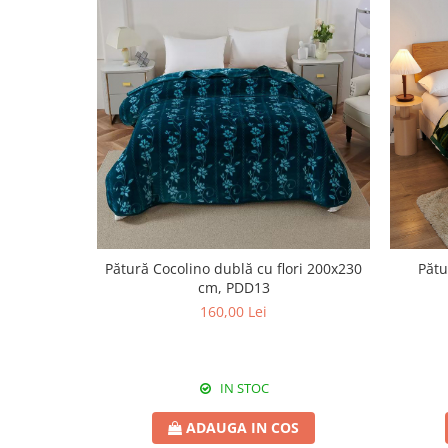
Pătură Cocolino dublă cu flori 200x230
Pătu
cm, PDD13
160,00 Lei
IN STOC
ADAUGA IN COS