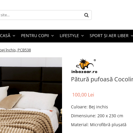
 CASĂ
PENTRU COPII
LIFESTYLE
SPORT ȘI AER LIBER
bej închis, PCB538
Pătură pufoasă Cocoli
100,00 Lei
Culoare
:
Bej inchis
Dimensiune
:
200 x 230 cm
Material
:
Microfibră plușată