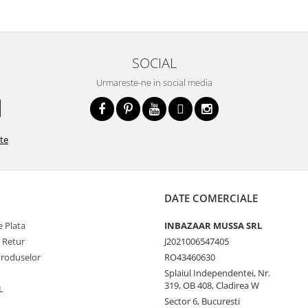
SOCIAL
Urmareste-ne in social media
ate
DATE COMERCIALE
 Plata
INBAZAAR MUSSA SRL
e Retur
J2021006547405
Produselor
RO43460630
Splaiul Independentei, Nr.
319, OB 408, Cladirea W
L
Sector 6, Bucuresti