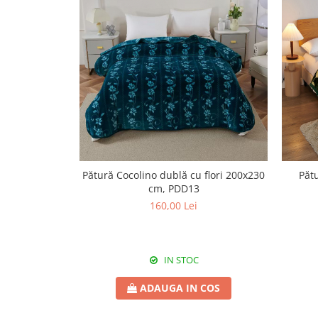
Pătură Cocolino dublă cu flori 200x230
Pătu
cm, PDD13
160,00 Lei
IN STOC
ADAUGA IN COS