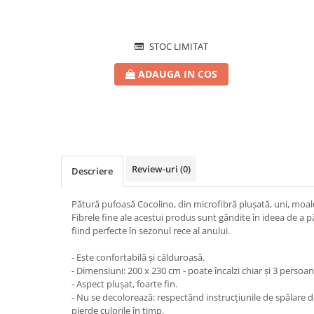
STOC LIMITAT
ADAUGA IN COS
Review-uri
(0)
Descriere
Pătură pufoasă Cocolino, din microfibră plușată, uni, moale 
Fibrele fine ale acestui produs sunt gândite în ideea de a p
fiind perfecte în sezonul rece al anului.
- Este confortabilă și călduroasă.
- Dimensiuni: 200 x 230 cm - poate încalzi chiar și 3 persoan
- Aspect plușat, foarte fin.
- Nu se decolorează: respectând instrucțiunile de spălare de
pierde culorile în timp.