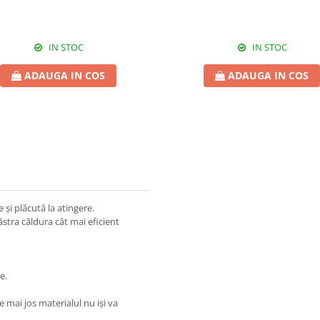
IN STOC
IN STOC
ADAUGA IN COS
ADAUGA IN COS
și plăcută la atingere.
ăstra căldura cât mai eficient
e.
 mai jos materialul nu iși va