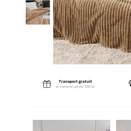
Pături cu blăniță
Pilote cu blăniță
Transport gratuit
la comenzi peste 300 lei