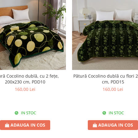
ră Cocolino dublă, cu 2 fețe,
Pătură Cocolino dublă cu flori 
200x230 cm, PDD10
cm, PDD15
160,00 Lei
160,00 Lei
IN STOC
IN STOC
ADAUGA IN COS
ADAUGA IN COS