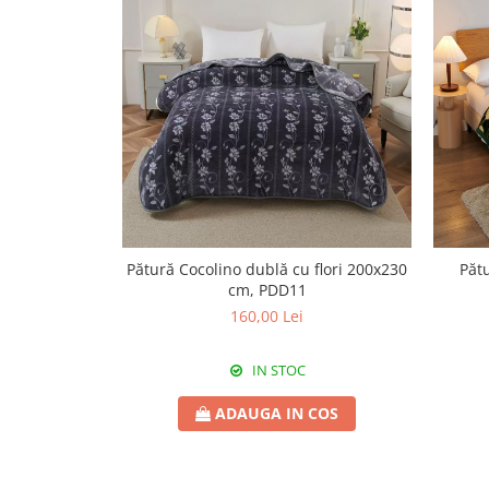
Pătură Cocolino dublă cu flori 200x230
Pătu
cm, PDD11
160,00 Lei
IN STOC
ADAUGA IN COS