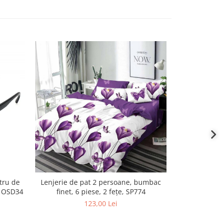
tru de
Lenjerie de pat 2 persoane, bumbac
Lenjerie de
, OSD34
finet, 6 piese, 2 fețe, SP774
finet, 
123,00 Lei