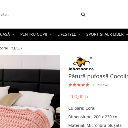
 CASĂ
PENTRU COPII
LIFESTYLE
SPORT ȘI AER LIBER
corai, PCB537
Pătură pufoasă Cocoli
1 Review
100,00 Lei
Culoare
:
Corai
Dimensiune
:
200 x 230 cm
Material
:
Microfibră plușată