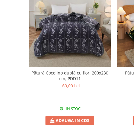
Pătură Cocolino dublă cu flori 200x230
Pătu
cm, PDD11
160,00 Lei
IN STOC
ADAUGA IN COS