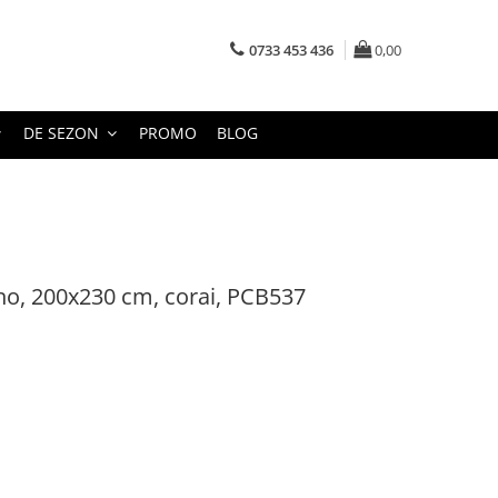
0733 453 436
0,00
DE SEZON
PROMO
BLOG
no, 200x230 cm, corai, PCB537