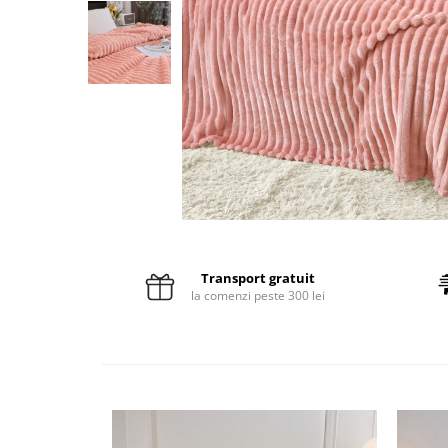
Pături cu blăniță
Pilote cu blăniță
Transport gratuit
la comenzi peste 300 lei