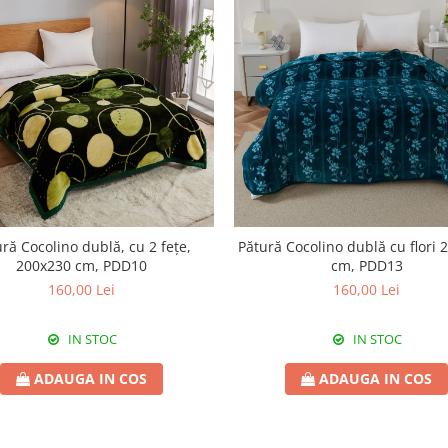
ră Cocolino dublă, cu 2 fețe,
Pătură Cocolino dublă cu flori 
200x230 cm, PDD10
cm, PDD13
160,00 Lei
160,00 Lei
IN STOC
IN STOC
ADAUGA IN COS
ADAUGA IN COS