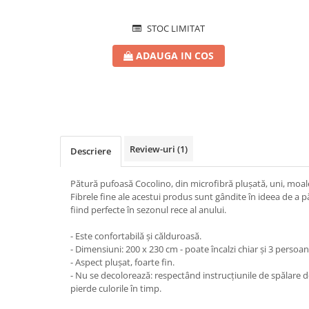
STOC LIMITAT
ADAUGA IN COS
Review-uri
(1)
Descriere
Pătură pufoasă Cocolino, din microfibră plușată, uni, moale 
Fibrele fine ale acestui produs sunt gândite în ideea de a p
fiind perfecte în sezonul rece al anului.
- Este confortabilă și călduroasă.
- Dimensiuni: 200 x 230 cm - poate încalzi chiar și 3 persoan
- Aspect plușat, foarte fin.
- Nu se decolorează: respectând instrucțiunile de spălare de
pierde culorile în timp.