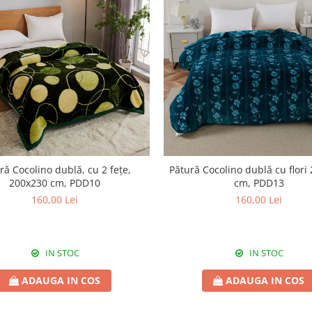
ră Cocolino dublă, cu 2 fețe,
Pătură Cocolino dublă cu flori
200x230 cm, PDD10
cm, PDD13
160,00 Lei
160,00 Lei
IN STOC
IN STOC
ADAUGA IN COS
ADAUGA IN COS