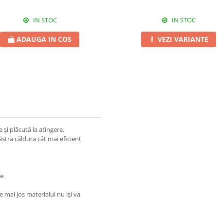
IN STOC
IN STOC
ADAUGA IN COS
VEZI VARIANTE
și plăcută la atingere.
ăstra căldura cât mai eficient
e.
 mai jos materialul nu iși va