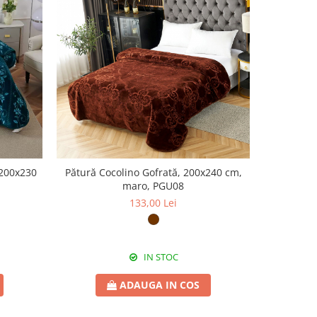
 200x230
Pătură Cocolino Gofrată, 200x240 cm,
Pătură Co
maro, PGU08
133,00 Lei
IN STOC
ADAUGA IN COS