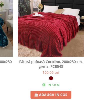
200x230
Pătură pufoasă Cocolino, 200x230 cm,
Pătură Cocoli
grena, PCB543
100,00 Lei
IN STOC
ADAUGA IN COS