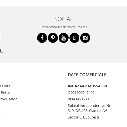
SOCIAL
Urmareste-ne in social media
ate
DATE COMERCIALE
 Plata
INBAZAAR MUSSA SRL
e Retur
J2021006547405
Produselor
RO43460630
Splaiul Independentei, Nr.
319, OB 408, Cladirea W
L
Sector 6, Bucuresti