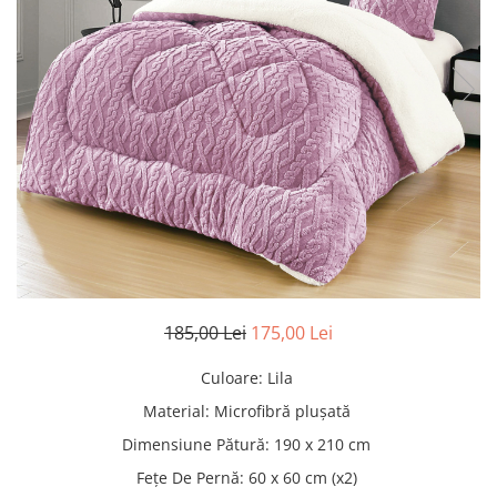
Pături cu blăniță
Pilote cu blăniță
185,00 Lei
175,00 Lei
Culoare
:
Lila
Material
:
Microfibră plușată
Dimensiune Pătură
:
190 x 210 cm
Fețe De Pernă
:
60 x 60 cm (x2)