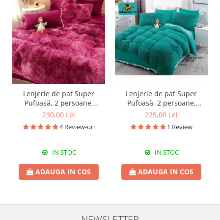
Lenjerie de pat Super
Lenjerie de pat Super
Pufoasă, 2 persoane,
Pufoasă, 2 persoane,
cocolino, 6 piese, SPF05
cocolino, 6 piese, SPF14
230,00 Lei
225,00 Lei
4 Review-uri
1 Review
IN STOC
IN STOC
ADAUGA IN COS
ADAUGA IN COS
NEWSLETTER