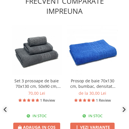
FRECVENT CUMPARATE
IMPREUNA
Set 3 prosoape de baie
Prosop de baie 70x130
S
70x130 cm, 50x90 cm,
cm, bumbac, densitate
30x50 cm, bumbac, gri
500 g/mp
3
70,00 Lei
de la 30,00 Lei
1 Review
1 Review
IN STOC
IN STOC
ADAUGA IN COS
VEZI VARIANTE