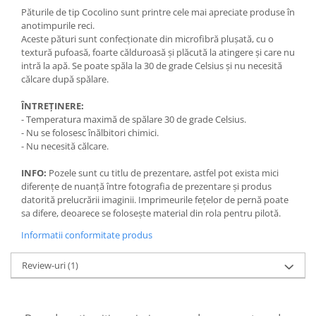
Păturile de tip Cocolino sunt printre cele mai apreciate produse în
anotimpurile reci.
Aceste pături sunt confecționate din microfibră plușată, cu o
textură pufoasă, foarte călduroasă și plăcută la atingere și care nu
intră la apă. Se poate spăla la 30 de grade Celsius și nu necesită
călcare după spălare.
ÎNTREȚINERE:
- Temperatura maximă de spălare 30 de grade Celsius.
- Nu se folosesc înălbitori chimici.
- Nu necesită călcare.
INFO:
Pozele sunt cu titlu de prezentare, astfel pot exista mici
diferențe de nuanță între fotografia de prezentare și produs
datorită prelucrării imaginii. Imprimeurile feţelor de pernă poate
sa difere, deoarece se foloseşte material din rola pentru pilotă.
Informatii conformitate produs
Review-uri
(1)