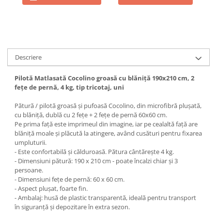
Descriere
Pilotă Matlasată Cocolino groasă cu blăniță 190x210 cm, 2
fețe de pernă, 4 kg, tip tricotaj, uni
Pătură / pilotă groasă și pufoasă Cocolino, din microfibră plușată,
cu blăniță, dublă cu 2 fețe + 2 fețe de pernă 60x60 cm.
Pe prima față este imprimeul din imagine, iar pe cealaltă față are
blăniță moale și plăcută la atingere, având cusături pentru fixarea
umpluturii.
- Este confortabilă și călduroasă. Pătura cântărește 4 kg.
- Dimensiuni pătură: 190 x 210 cm - poate încalzi chiar și 3
persoane.
- Dimensiuni fețe de pernă: 60 x 60 cm.
- Aspect plușat, foarte fin.
- Ambalaj: husă de plastic transparentă, ideală pentru transport
în siguranță și depozitare în extra sezon.