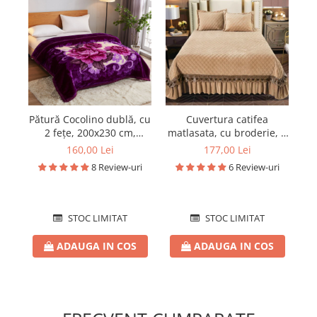
Pătură Cocolino dublă, cu
Cuvertura catifea
2 fețe, 200x230 cm,
matlasata, cu broderie, 3
b
PDD02
piese, uni, 220X240 cm
160,00 Lei
177,00 Lei
CC80
8 Review-uri
6 Review-uri
STOC LIMITAT
STOC LIMITAT
ADAUGA IN COS
ADAUGA IN COS