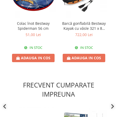
Colac înot Bestway
Barcă gonflabilă Bestway
Spiderman 56 cm
Kayak cu vâsle 321 x 88
Be
cm
51,00 Lei
722,00 Lei
IN STOC
IN STOC
ADAUGA IN COS
ADAUGA IN COS
FRECVENT CUMPARATE
IMPREUNA