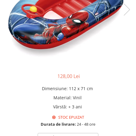
Pături cu blăniță
Pilote cu blăniță
128,00 Lei
Dimensiune
:
112 x 71 cm
Material
:
Vinil
Vârstă
:
+ 3 ani
STOC EPUIZAT
Durata de livrare:
24 - 48 ore