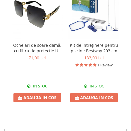
Ochelari de soare damă,
Kit de întreținere pentru
cu filtru de protecție UV
piscine Bestway 203 cm
400, cu toc cadou, OSD55
di
71,00 Lei
133,00 Lei
1 Review
IN STOC
IN STOC
ADAUGA IN COS
ADAUGA IN COS