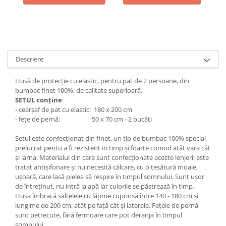
Descriere
Husă de protecție cu elastic, pentru pat de 2 persoane, din
bumbac finet 100%, de calitate superioară.
SETUL conține
:
- cearșaf de pat cu elastic: 180 x 200 cm
- fețe de pernă: 50 x 70 cm - 2 bucăți
Setul este confecționat din finet, un tip de bumbac 100% special
prelucrat pentu a fi rezistent in timp și foarte comod atât vara cât
și iarna. Materialul din care sunt confecționate aceste lenjerii este
tratat antișifonare și nu necesită călcare, cu o țesătură moale,
ușoară, care lasă pielea să respire în timpul somnului. Sunt ușor
de întreținut, nu intră la apă iar culorile se păstrează în timp.
Husa îmbracă saltelele cu lățime cuprinsă între 140 - 180 cm și
lungime de 200 cm, atât pe față cât și laterale. Fețele de pernă
sunt petrecute, fără fermoare care pot deranja în timpul
somnului.