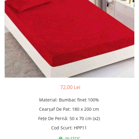
Pături cu blăniță
Pilote cu blăniță
72,00 Lei
Material
:
Bumbac finet 100%
Cearșaf De Pat
:
180 x 200 cm
Fețe De Pernă
:
50 x 70 cm (x2)
Cod Scurt
:
HPP11
IN STOC