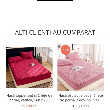
ALTI CLIENTI AU CUMPARAT
-17%
Husă topper pat și 2 fețe de
Husă protecție pat și 2 fețe
pernă, catifea, 160 x 200
de pernă, Cocolino, 180 x
cm, 3 piese, HPP77
200 cm, 3 piese, HPP61
152,00 Lei
130,00 Lei