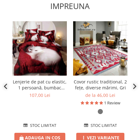
IMPREUNA
Lenjerie de pat cu elastic,
Covor rustic tradițional, 2
1 persoană, bumbac
fețe, diverse mărimi, Gri
finet, 4 piese, 2 fețe,
p
107,00 Lei
de la 46,00 Lei
1SPE23
1 Review
STOC LIMITAT
STOC LIMITAT
ADAUGA IN COS
VEZI VARIANTE