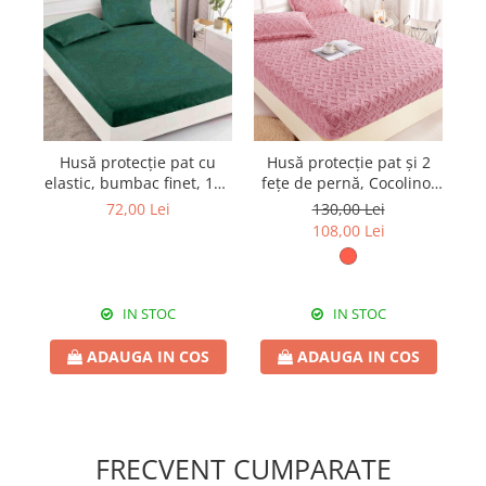
Husă protecție pat cu
Husă protecție pat și 2
H
elastic, bumbac finet, 180
fețe de pernă, Cocolino,
f
x 200 cm, 3 piese, HPP50
180 x 200 cm, 3 piese,
72,00 Lei
130,00 Lei
HPP61
108,00 Lei
IN STOC
IN STOC
ADAUGA IN COS
ADAUGA IN COS
FRECVENT CUMPARATE