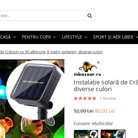
 CASĂ
PENTRU COPII
LIFESTYLE
SPORT ȘI AER LIBER
 de Crăciun cu 50 albinuțe, 6 metri, exterior, diverse culori
Instalație solară de Cră
diverse culori
1 Review
92,00 Lei
80,00 Lei
Culoare
: Multicolor