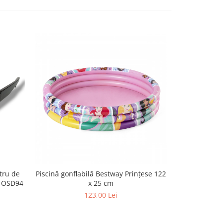
tru de
Piscină gonflabilă Bestway Prințese 122
Husă protecț
, OSD94
x 25 cm
finet, 180 
123,00 Lei