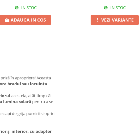
IN STOC
IN STOC
ADAUGA IN COS
VEZI VARIANTE
o priză în apropriere! Aceasta
ora bradul sau locuința
riorul
acesteia, atât timp cât
a lumina solară
pentru a se
scapi de grija pornirii si opririi
rior și interior, cu adaptor