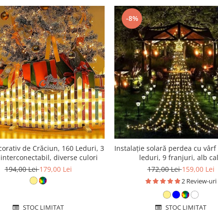
-8%
orativ de Crăciun, 160 Leduri, 3
Instalație solară perdea cu vârf
 interconectabil, diverse culori
leduri, 9 franjuri, alb ca
194,00 Lei
179,00 Lei
172,00 Lei
159,00 Lei
2 Review-uri
STOC LIMITAT
STOC LIMITAT