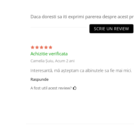
Daca doresti sa iti exprimi parerea despre acest 
SCRIE UN REVIEW
Achizitie verificata
Camelia Șuiu,
Acum 2 ani
Interesantă, mă așteptam ca albinutele sa fie mai mici.
Raspunde
A fost util acest review?