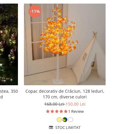
-11%
-7%
 stea, 350
Copac decorativ de Crăciun, 128 leduri,
Ghirlan
ld
170 cm, diverse culori
becuri
168,00 Lei
150,00 Lei
1
1 Review
STOC LIMITAT