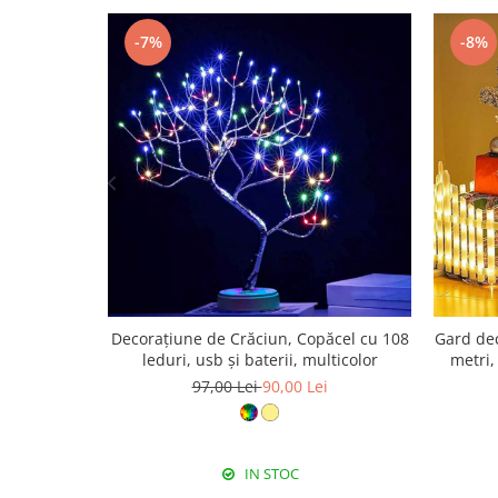
-7%
-8%
Decorațiune de Crăciun, Copăcel cu 108
Gard dec
leduri, usb și baterii, multicolor
metri,
97,00 Lei
90,00 Lei
IN STOC