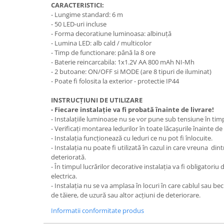
CARACTERISTICI:
- Lungime standard: 6 m
- 50 LED-uri incluse
- Forma decoratiune luminoasa: albinuță
- Lumina LED: alb cald / multicolor
- Timp de functionare: până la 8 ore
- Baterie reincarcabila: 1x1.2V AA 800 mAh NI-Mh
- 2 butoane: ON/OFF si MODE (are 8 tipuri de iluminat)
- Poate fi folosita la exterior - protectie IP44
INSTRUCȚIUNI DE UTILIZARE
- Fiecare instalație va fi probată înainte de livrare!
- Instalațiile luminoase nu se vor pune sub tensiune în timp
- Verificați montarea ledurilor în toate lăcașurile înainte d
- Instalația funcționează cu leduri ce nu pot fi înlocuite.
- Instalația nu poate fi utilizată în cazul in care vreuna d
deteriorată.
- În timpul lucrărilor decorative instalația va fi obligatori
electrica.
- Instalația nu se va amplasa în locuri în care cablul sau bec
de tăiere, de uzură sau altor acțiuni de deteriorare.
Informatii conformitate produs