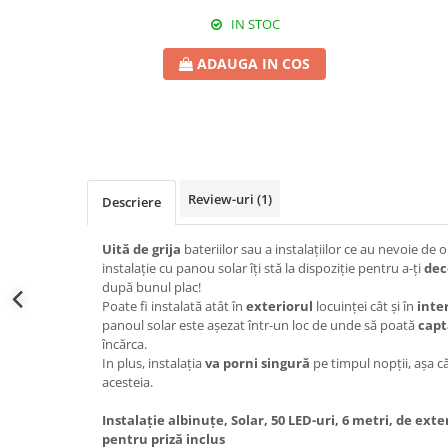
IN STOC
ADAUGA IN COS
Review-uri
(1)
Descriere
Uită de grija
bateriilor sau a instalațiilor ce au nevoie de 
instalație cu panou solar îți stă la dispoziție pentru a-ți
dec
după bunul plac!
Poate fi instalată atât în
exteriorul
locuinței cât și în
inte
panoul solar este așezat într-un loc de unde să poată
capt
încărca.
In plus, instalația
va porni singură
pe timpul nopții, așa că 
acesteia.
Instalație albinuțe, Solar, 50 LED-uri, 6 metri, de exte
pentru priză inclus