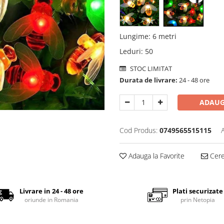
Lungime
:
6 metri
Leduri
:
50
STOC LIMITAT
Durata de livrare:
24 - 48 ore
ADAUG
Cod Produs:
0749565515115
Adauga la Favorite
Cere 
Livrare in 24 - 48 ore
Plati securizate
oriunde in Romania
prin Netopia