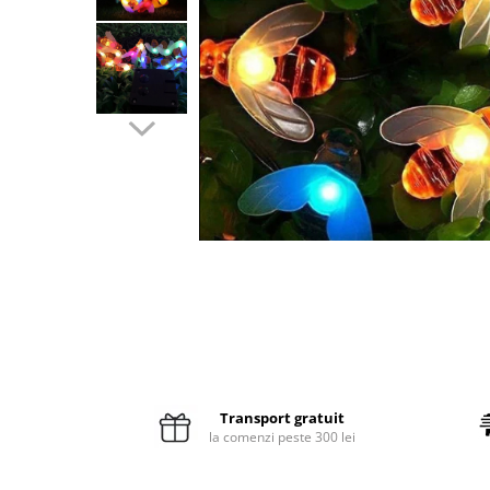
Pături cu blăniță
Pilote cu blăniță
Transport gratuit
la comenzi peste 300 lei