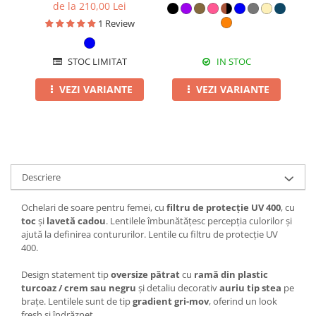
Duble, negru
de la 210,00 Lei
1 Review
STOC LIMITAT
IN STOC
VEZI VARIANTE
VEZI VARIANTE
Descriere
Ochelari de soare pentru femei, cu
filtru de protecție UV 400
, cu
toc
și
lavetă cadou
. Lentilele îmbunătățesc percepția culorilor și
ajută la definirea contururilor. Lentile cu filtru de protecție UV
400.
Design statement tip
oversize pătrat
cu
ramă din plastic
turcoaz / crem sau negru
și detaliu decorativ
auriu tip stea
pe
brațe. Lentilele sunt de tip
gradient gri-mov
, oferind un look
fresh și îndrăzneț.