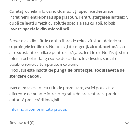
Curățați ochelarii folosind doar soluții specifice destinate
întreținerii lentilelor sau apă și săpun. Pentru ștergerea lentilelor,
după ce le-ați umezit cu soluție specială sau cu apă, folosiți
lavete speciale din microfibră
.
Șervețelele din hârtie conțin fibre de celuloză și pot deteriora
suprafețele lentilelor. Nu folosiți detergenți, alcool, acetonă sau
alte substanțe similare pentru curățarea lentilelor! Nu lăsați și nu
folosiți ochelarii lângă surse de căldură, foc deschis sau alte
posibile zone cu temperaturi extreme!
Produsul este însoțit de
punga de protecție, toc și lavetă de
ștergere cadou.
INFO:
Pozele sunt cu titlu de prezentare, astfel pot exista
diferențe de nuanțe între fotografia de prezentare și produs
datorită prelucrării imaginii.
Informatii conformitate produs
Review-uri
(0)