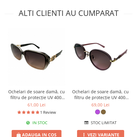
ALTI CLIENTI AU CUMPARAT
Ochelari de soare damă, cu
Ochelari de soare damă, cu
filtru de protecție UV 400,
filtru de protecție UV 400,
cu toc cadou, OSD58
cu toc cadou, OSD90
61,00 Lei
69,00 Lei
1 Review
IN STOC
STOC LIMITAT
ADAUGA IN COS
VEZI VARIANTE