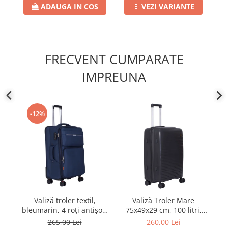
ADAUGA IN COS
VEZI VARIANTE
FRECVENT CUMPARATE
IMPREUNA
-12%
Valiză troler textil,
Valiză Troler Mare
R
bleumarin, 4 roți antișoc,
75x49x29 cm, 100 litri,
20
mediu
Polipropilenă, 4 Roți
265,00 Lei
260,00 Lei