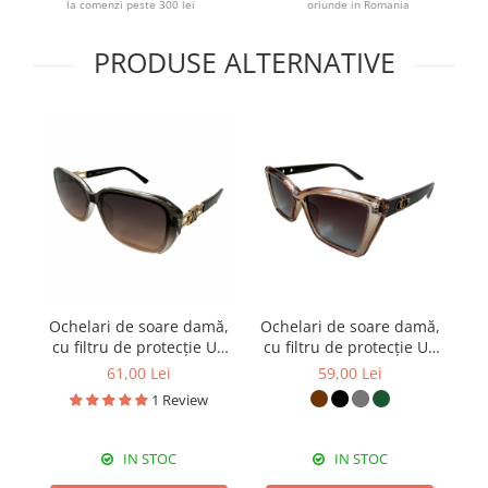
la comenzi peste 300 lei
oriunde in Romania
PRODUSE ALTERNATIVE
Ochelari de soare damă,
Ochelari de soare damă,
Oc
cu filtru de protecție UV
cu filtru de protecție UV
c
400, cu toc cadou, OSD58
400, cu toc cadou,
40
61,00 Lei
59,00 Lei
OSD106
1 Review
IN STOC
IN STOC