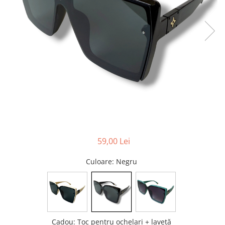
Pături cu blăniță
Pilote cu blăniță
59,00 Lei
Culoare
: Negru
Cadou
:
Toc pentru ochelari + lavetă