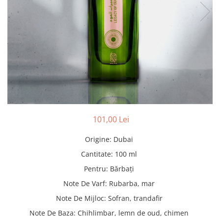
Pături cu blăniță
Pilote cu blăniță
101,00 Lei
Origine
:
Dubai
Cantitate
:
100 ml
Pentru
:
Bărbați
Note De Varf
:
Rubarba, mar
Note De Mijloc
:
Sofran, trandafir
Note De Baza
:
Chihlimbar, lemn de oud, chimen