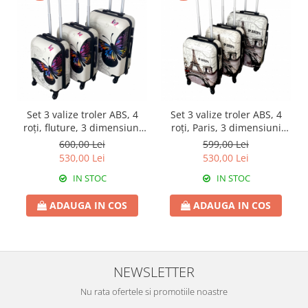
Set 3 valize troler ABS, 4
Set 3 valize troler ABS, 4
roți, fluture, 3 dimensiuni
roți, Paris, 3 dimensiuni
S+M+L
S+M+L
600,00 Lei
599,00 Lei
530,00 Lei
530,00 Lei
IN STOC
IN STOC
ADAUGA IN COS
ADAUGA IN COS
NEWSLETTER
Nu rata ofertele si promotiile noastre