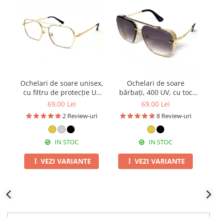
Ochelari de soare unisex,
Ochelari de soare
cu filtru de protecție UV
bărbați, 400 UV, cu toc
400, cu toc cadou, OSX25
cadou, OSB04
p
69,00 Lei
69,00 Lei
2 Review-uri
8 Review-uri
IN STOC
IN STOC
VEZI VARIANTE
VEZI VARIANTE