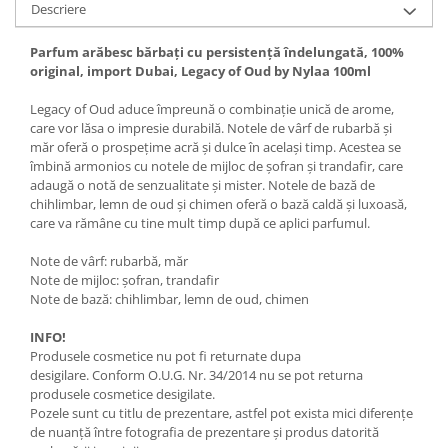
Descriere
Parfum arăbesc bărbați cu persistență îndelungată, 100%
original, import Dubai, Legacy of Oud by Nylaa 100ml
Legacy of Oud aduce împreună o combinație unică de arome,
care vor lăsa o impresie durabilă. Notele de vârf de rubarbă și
măr oferă o prospețime acră și dulce în același timp. Acestea se
îmbină armonios cu notele de mijloc de șofran și trandafir, care
adaugă o notă de senzualitate și mister. Notele de bază de
chihlimbar, lemn de oud și chimen oferă o bază caldă și luxoasă,
care va rămâne cu tine mult timp după ce aplici parfumul.
Note de vârf: rubarbă, măr
Note de mijloc: șofran, trandafir
Note de bază: chihlimbar, lemn de oud, chimen
INFO!
Produsele cosmetice nu pot fi returnate dupa
desigilare. Conform O.U.G. Nr. 34/2014 nu se pot returna
produsele cosmetice desigilate.
Pozele sunt cu titlu de prezentare, astfel pot exista mici diferențe
de nuanță între fotografia de prezentare și produs datorită