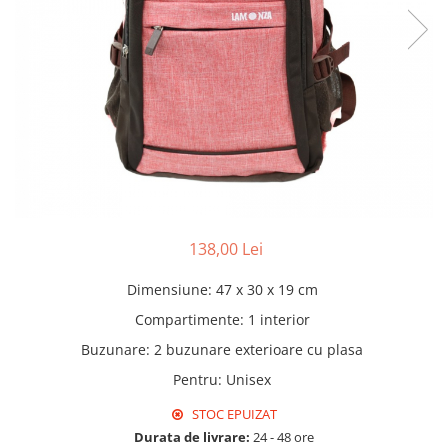
Pături cu blăniță
Pilote cu blăniță
138,00 Lei
Dimensiune
:
47 x 30 x 19 cm
Compartimente
:
1 interior
Buzunare
:
2 buzunare exterioare cu plasa
Pentru
:
Unisex
STOC EPUIZAT
Durata de livrare:
24 - 48 ore