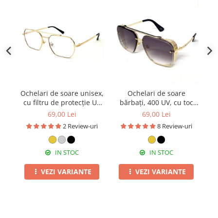
Ochelari de soare unisex,
Ochelari de soare
cu filtru de protecție UV
bărbați, 400 UV, cu toc
400, cu toc cadou, OSX25
cadou, OSB04
p
69,00 Lei
69,00 Lei
2 Review-uri
8 Review-uri
IN STOC
IN STOC
VEZI VARIANTE
VEZI VARIANTE