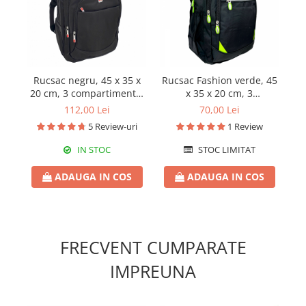
Rucsac negru, 45 x 35 x
Rucsac Fashion verde, 45
Ru
20 cm, 3 compartimente,
x 35 x 20 cm, 3
RS14
compartimente, RS30
112,00 Lei
70,00 Lei
5 Review-uri
1 Review
IN STOC
STOC LIMITAT
ADAUGA IN COS
ADAUGA IN COS
FRECVENT CUMPARATE
IMPREUNA