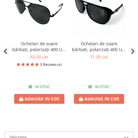
Ochelari de soare
Ochelari de soare
bărbați, polarizați 400 UV,
bărbați, polarizați 400 UV,
băr
cu toc cadou, OSB52
cu toc cadou, OSB61
60,00 Lei
71,00 Lei
3 Review-uri
IN STOC
IN STOC
ADAUGA IN COS
ADAUGA IN COS
Descriere