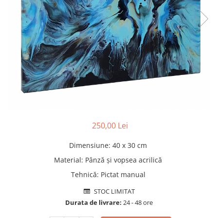
Pături cu blăniță
Pilote cu blăniță
250,00 Lei
Dimensiune
:
40 x 30 cm
Material
:
Pânză și vopsea acrilică
Tehnică
:
Pictat manual
STOC LIMITAT
Durata de livrare:
24 - 48 ore