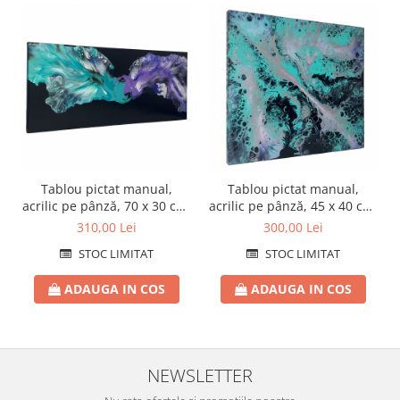
Tablou pictat manual,
Tablou pictat manual,
acrilic pe pânză, 70 x 30 cm,
acrilic pe pânză, 45 x 40 cm,
iridescent
iridescent
310,00 Lei
300,00 Lei
STOC LIMITAT
STOC LIMITAT
ADAUGA IN COS
ADAUGA IN COS
NEWSLETTER