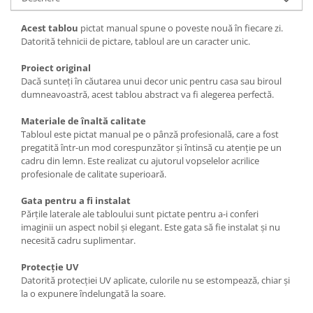
Acest tablou
pictat manual spune o poveste nouă în fiecare zi.
Datorită tehnicii de pictare, tabloul are un caracter unic.
Proiect original
Dacă sunteți în căutarea unui decor unic pentru casa sau biroul
dumneavoastră, acest tablou abstract va fi alegerea perfectă.
Materiale de înaltă calitate
Tabloul este pictat manual pe o pânză profesională, care a fost
pregatită într-un mod corespunzător și întinsă cu atenție pe un
cadru din lemn. Este realizat cu ajutorul vopselelor acrilice
profesionale de calitate superioară.
Gata pentru a fi instalat
Părțile laterale ale tabloului sunt pictate pentru a-i conferi
imaginii un aspect nobil și elegant. Este gata să fie instalat și nu
necesită cadru suplimentar.
Protecție UV
Datorită protecției UV aplicate, culorile nu se estompează, chiar și
la o expunere îndelungată la soare.