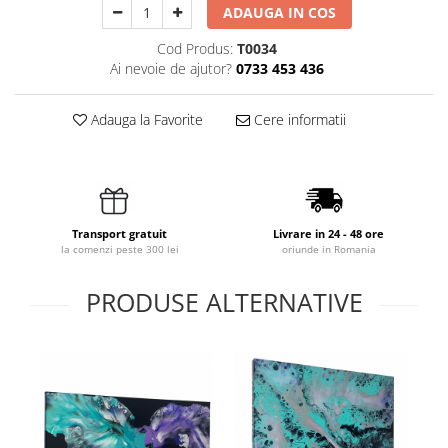
ADAUGA IN COS
Cod Produs:
T0034
Ai nevoie de ajutor?
0733 453 436
Adauga la Favorite
Cere informatii
Transport gratuit
Livrare in 24 - 48 ore
la comenzi peste 300 lei
oriunde in Romania
PRODUSE ALTERNATIVE