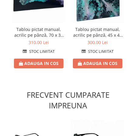
Tablou pictat manual,
Tablou pictat manual,
acrilic pe pânză, 70 x 30
acrilic pe pânză, 45 x 40
ac
cm, iridescent
cm, iridescent
310,00 Lei
300,00 Lei
STOC LIMITAT
STOC LIMITAT
ADAUGA IN COS
ADAUGA IN COS
FRECVENT CUMPARATE
IMPREUNA