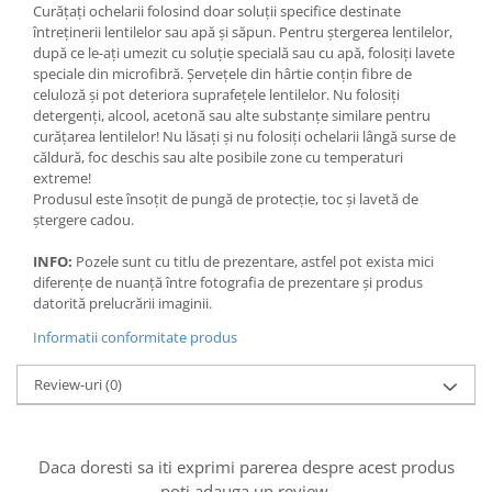
Curățați ochelarii folosind doar soluții specifice destinate
întreținerii lentilelor sau apă și săpun. Pentru ștergerea lentilelor,
după ce le-ați umezit cu soluție specială sau cu apă, folosiți lavete
speciale din microfibră. Șervețele din hârtie conțin fibre de
celuloză și pot deteriora suprafețele lentilelor. Nu folosiți
detergenți, alcool, acetonă sau alte substanțe similare pentru
curățarea lentilelor! Nu lăsați și nu folosiți ochelarii lângă surse de
căldură, foc deschis sau alte posibile zone cu temperaturi
extreme!
Produsul este însoțit de pungă de protecție, toc și lavetă de
ștergere cadou.
INFO:
Pozele sunt cu titlu de prezentare, astfel pot exista mici
diferențe de nuanță între fotografia de prezentare și produs
datorită prelucrării imaginii.
Informatii conformitate produs
Review-uri
(0)
Daca doresti sa iti exprimi parerea despre acest produs
poti adauga un review.