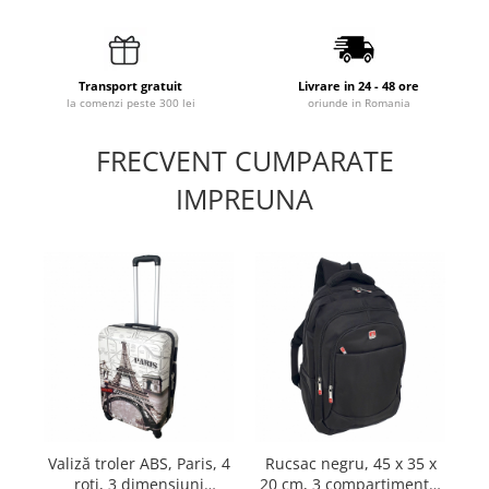
Transport gratuit
Livrare in 24 - 48 ore
la comenzi peste 300 lei
oriunde in Romania
FRECVENT CUMPARATE
IMPREUNA
Valiză troler ABS, Paris, 4
Rucsac negru, 45 x 35 x
Ru
roți, 3 dimensiuni
20 cm, 3 compartimente,