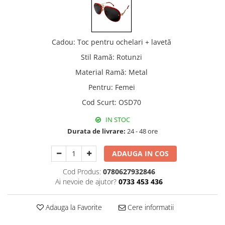
Cadou
:
Toc pentru ochelari + lavetă
Stil Ramă
:
Rotunzi
Material Ramă
:
Metal
Pentru
:
Femei
Cod Scurt
:
OSD70
IN STOC
Durata de livrare:
24 - 48 ore
ADAUGA IN COS
Cod Produs:
0780627932846
Ai nevoie de ajutor?
0733 453 436
Adauga la Favorite
Cere informatii