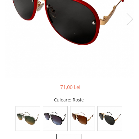
Pături cu blăniță
Pilote cu blăniță
71,00 Lei
Culoare
: Roșie