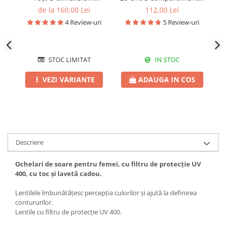
disponibile
RS14
de la 160,00 Lei
112,00 Lei
4 Review-uri
5 Review-uri
STOC LIMITAT
IN STOC
VEZI VARIANTE
ADAUGA IN COS
Descriere
Ochelari de soare pentru femei, cu filtru de protecție UV
400, cu toc și lavetă cadou.
Lentilele îmbunătățesc percepția culorilor și ajută la definirea
contururilor.
Lentile cu filtru de protecție UV 400.