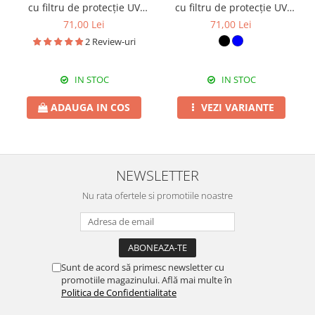
cu filtru de protecție UV
cu filtru de protecție UV
400, cu toc cadou, OSB44
400, cu toc cadou, OSB59
71,00 Lei
71,00 Lei
2 Review-uri
IN STOC
IN STOC
ADAUGA IN COS
VEZI VARIANTE
NEWSLETTER
Nu rata ofertele si promotiile noastre
Sunt de acord să primesc newsletter cu
promotiile magazinului. Află mai multe în
Politica de Confidentialitate