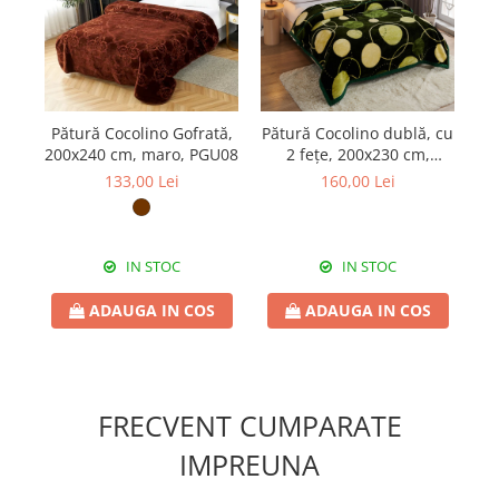
Pătură Cocolino Gofrată,
Pătură Cocolino dublă, cu
Pă
200x240 cm, maro, PGU08
2 fețe, 200x230 cm,
20
PDD10
133,00 Lei
160,00 Lei
IN STOC
IN STOC
ADAUGA IN COS
ADAUGA IN COS
FRECVENT CUMPARATE
IMPREUNA