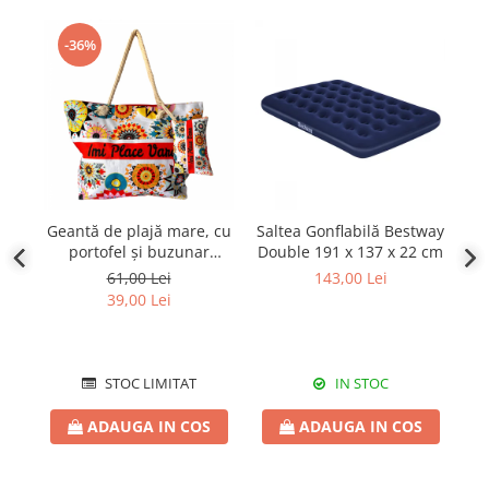
-36%
Geantă de plajă mare, cu
Saltea Gonflabilă Bestway
S
portofel și buzunar
Double 191 x 137 x 22 cm
interior KD2413
30
61,00 Lei
143,00 Lei
39,00 Lei
STOC LIMITAT
IN STOC
ADAUGA IN COS
ADAUGA IN COS