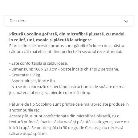
Descriere
Pătură Cocolino gofrată, din microfibră plușată, cu model
in relief, uni, moale și plăcută la atingere.
Fibrele fine ale acestui produs sunt gândite în ideea de a păstra
căldura cât mai eficient fiind perfecte în sezonul rece al anului.
- Este confortabilă și călduroasă.
- Dimensiuni: 160 x 210 cm - poate încalzi chiar și 2 persoane.
- Greutate: 1.7 kg
- Aspect plușat, foarte fin.
- Nu se decolorează: respectând instrucțiunile de spălare de mai
jos materialul nu iși va pierde culorile în timp.
Păturile de tip Cocolino sunt printre cele mai apreciate produse în
anotimpurile reci.
Aceste pături sunt confecționate din microfibră plușată, cu o
textură pufoasă, foarte călduroasă și plăcută la atingere și care nu
intră la apă. Se poate spăla la 30 de grade Celsius și nu necesită
călcare după spălare.