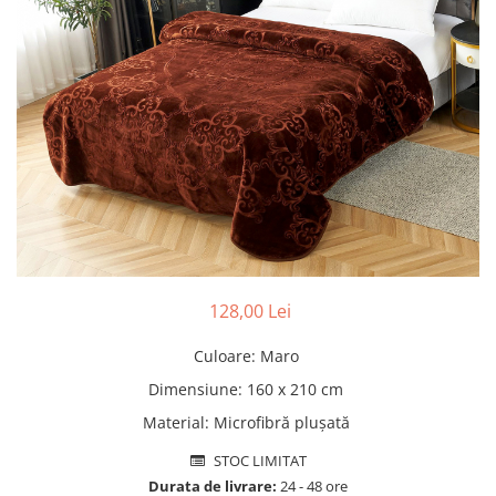
Pături cu blăniță
Pilote cu blăniță
128,00 Lei
Culoare
:
Maro
Dimensiune
:
160 x 210 cm
Material
:
Microfibră plușată
STOC LIMITAT
Durata de livrare:
24 - 48 ore