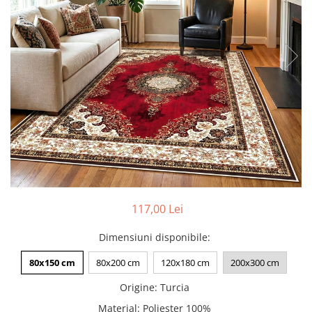
Pături cu blăniță
Pilote cu blăniță
117,00 Lei
Dimensiuni disponibile
:
80x150 cm
80x200 cm
120x180 cm
200x300 cm
Origine
:
Turcia
Material
:
Poliester 100%