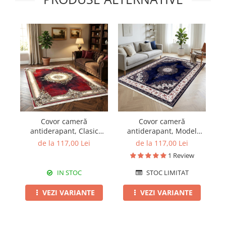
Covor cameră
Covor cameră
antiderapant, Clasic
antiderapant, Model
Elegant Baroc, mai multe
Persan Oriental, mai
Ro
de la 117,00 Lei
de la 117,00 Lei
dimensiuni
multe dimensiuni
1 Review
IN STOC
STOC LIMITAT
VEZI VARIANTE
VEZI VARIANTE