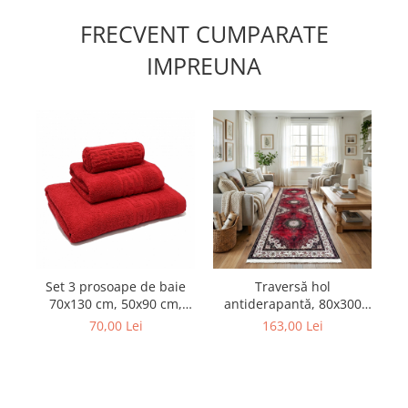
FRECVENT CUMPARATE
IMPREUNA
Set 3 prosoape de baie
Traversă hol
S
70x130 cm, 50x90 cm,
antiderapantă, 80x300
30x50 cm, bumbac, roșu
cm, model clasic oriental
3
70,00 Lei
163,00 Lei
roșu