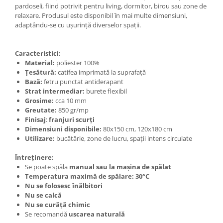
pardoseli, fiind potrivit pentru living, dormitor, birou sau zone de
relaxare. Produsul este disponibil în mai multe dimensiuni,
adaptându-se cu ușurință diverselor spații.
Caracteristici:
Material:
poliester 100%
Țesătură:
catifea imprimată la suprafață
Bază:
fetru punctat antiderapant
Strat intermediar:
burete flexibil
Grosime:
cca 10 mm
Greutate:
850 gr/mp
Finisaj
:
franjuri scurți
Dimensiuni disponibile:
80x150 cm, 120x180 cm
Utilizare:
bucătărie, zone de lucru, spații intens circulate
Întreținere:
Se poate spăla
manual sau la mașina de spălat
Temperatura maximă de spălare: 30°C
Nu se folosesc înălbitori
Nu se calcă
Nu se curăță chimic
Se recomandă
uscarea naturală