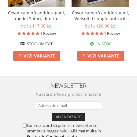
Covor cameră antiderapant,
Covor cameră antiderapant,
model Safari, diferite
Welsoft, triunghi antracit,
dimensiuni
120x180 cm
de la 117,00 Lei
de la 120,00 Lei
1 Review
1 Review
STOC LIMITAT
IN STOC
VEZI VARIANTE
VEZI VARIANTE
NEWSLETTER
Nu rata ofertele si promotiile noastre
Sunt de acord să primesc newsletter cu
promotiile magazinului. Află mai multe în
Politica de Confidentialitate