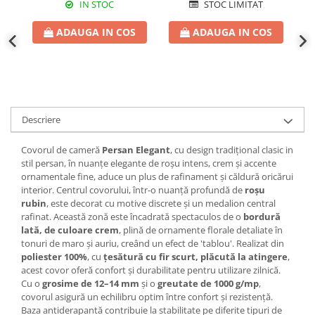
IN STOC
STOC LIMITAT
ADAUGA IN COS
ADAUGA IN COS
Descriere
Covorul de cameră
Persan Elegant
, cu design tradițional clasic in
stil persan, în nuanțe elegante de roșu intens, crem și accente
ornamentale fine, aduce un plus de rafinament și căldură oricărui
interior. Centrul covorului, într-o nuanță profundă de
roșu
rubin
, este decorat cu motive discrete și un medalion central
rafinat. Această zonă este încadrată spectaculos de o
bordură
lată, de culoare crem
, plină de ornamente florale detaliate în
tonuri de maro și auriu, creând un efect de 'tablou'. Realizat din
poliester 100%
, cu
țesătură cu fir scurt, plăcută la atingere
,
acest covor oferă confort și durabilitate pentru utilizare zilnică.
Cu o
grosime de 12–14 mm
și o
greutate de 1000 g/mp
,
covorul asigură un echilibru optim între confort și rezistență.
Baza antiderapantă contribuie la stabilitate pe diferite tipuri de