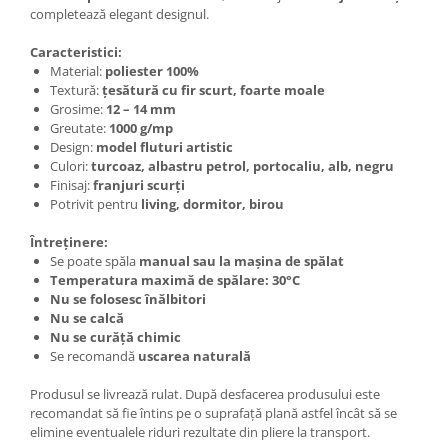
completează elegant designul.
Caracteristici:
Material:
poliester 100%
Textură:
țesătură cu fir scurt, foarte moale
Grosime:
12 – 14 mm
Greutate:
1000 g/mp
Design:
model fluturi artistic
Culori:
turcoaz, albastru petrol, portocaliu, alb, negru
Finisaj:
franjuri scurți
Potrivit pentru
living, dormitor, birou
Întreținere:
Se poate spăla
manual sau la mașina de spălat
Temperatura maximă de spălare: 30°C
Nu se folosesc înălbitori
Nu se calcă
Nu se curăță chimic
Se recomandă
uscarea naturală
Produsul se livrează rulat. După desfacerea produsului este
recomandat să fie întins pe o suprafață plană astfel încât să se
elimine eventualele riduri rezultate din pliere la transport.