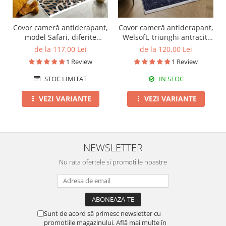
Covor cameră antiderapant,
Covor cameră antiderapant,
model Safari, diferite
Welsoft, triunghi antracit,
dimensiuni
120x180 cm
de la 117,00 Lei
de la 120,00 Lei
1 Review
1 Review
STOC LIMITAT
IN STOC
VEZI VARIANTE
VEZI VARIANTE
NEWSLETTER
Nu rata ofertele si promotiile noastre
Sunt de acord să primesc newsletter cu
promotiile magazinului. Află mai multe în