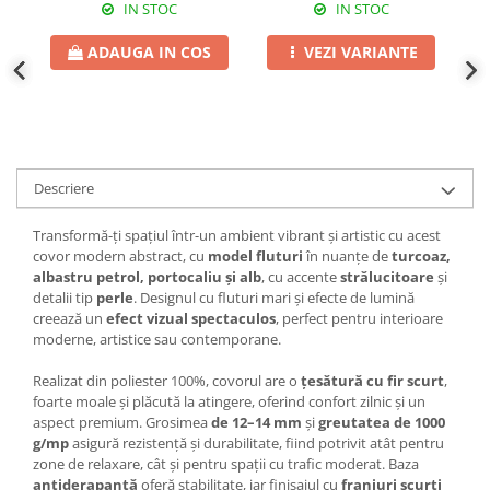
IN STOC
IN STOC
ADAUGA IN COS
VEZI VARIANTE
Descriere
Transformă-ți spațiul într-un ambient vibrant și artistic cu acest
covor modern abstract, cu
model fluturi
în nuanțe de
turcoaz,
albastru petrol, portocaliu și alb
, cu accente
strălucitoare
și
detalii tip
perle
. Designul cu fluturi mari și efecte de lumină
creează un
efect vizual spectaculos
, perfect pentru interioare
moderne, artistice sau contemporane.
Realizat din poliester 100%, covorul are o
țesătură cu fir scurt
,
foarte moale și plăcută la atingere, oferind confort zilnic și un
aspect premium. Grosimea
de 12–14 mm
și
greutatea de 1000
g/mp
asigură rezistență și durabilitate, fiind potrivit atât pentru
zone de relaxare, cât și pentru spații cu trafic moderat. Baza
antiderapantă
oferă stabilitate, iar finisajul cu
franjuri scurți