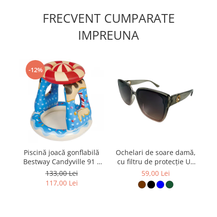
FRECVENT CUMPARATE
IMPREUNA
-12%
Piscină joacă gonflabilă
Ochelari de soare damă,
S
Bestway Candyville 91 x
cu filtru de protecție UV
91 x 89 cm
400, cu toc cadou,
3
133,00 Lei
59,00 Lei
OSD105
117,00 Lei