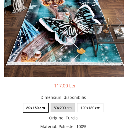
Pături cu blăniță
Pilote cu blăniță
117,00 Lei
Dimensiuni disponibile
:
80x150 cm
80x200 cm
120x180 cm
Origine
:
Turcia
Material
:
Poliester 100%