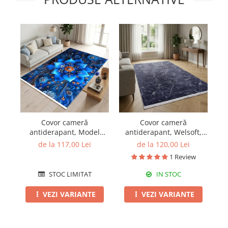
Covor cameră
Covor cameră
antiderapant, Model
antiderapant, Welsoft,
Floral Royal, mai multe
triunghi antracit, 120x180
de la 117,00 Lei
de la 120,00 Lei
dimensiuni
cm
1 Review
STOC LIMITAT
IN STOC
VEZI VARIANTE
VEZI VARIANTE