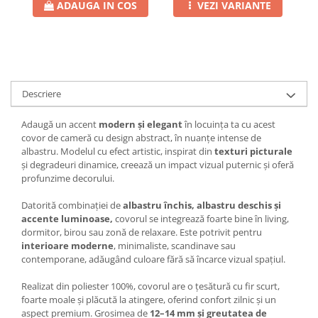
ADAUGA IN COS
VEZI VARIANTE
Descriere
Adaugă un accent
modern și elegant
în locuința ta cu acest
covor de cameră cu design abstract, în nuanțe intense de
albastru. Modelul cu efect artistic, inspirat din
texturi picturale
și degradeuri dinamice, creează un impact vizual puternic și oferă
profunzime decorului.
Datorită combinației de
albastru închis, albastru deschis și
accente luminoase,
covorul se integrează foarte bine în living,
dormitor, birou sau zonă de relaxare. Este potrivit pentru
interioare moderne
, minimaliste, scandinave sau
contemporane, adăugând culoare fără să încarce vizual spațiul.
Realizat din poliester 100%, covorul are o țesătură cu fir scurt,
foarte moale și plăcută la atingere, oferind confort zilnic și un
aspect premium. Grosimea de
12–14 mm și greutatea de