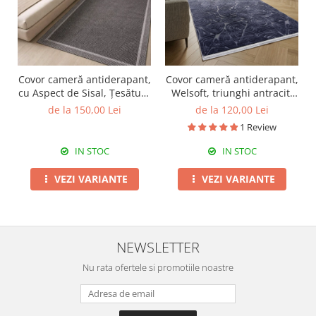
Covor cameră antiderapant,
Covor cameră antiderapant,
cu Aspect de Sisal, Țesătură
Welsoft, triunghi antracit,
plată, Gri Închis, diverse
120x180 cm
de la 150,00 Lei
de la 120,00 Lei
dimensiuni
1 Review
IN STOC
IN STOC
VEZI VARIANTE
VEZI VARIANTE
NEWSLETTER
Nu rata ofertele si promotiile noastre