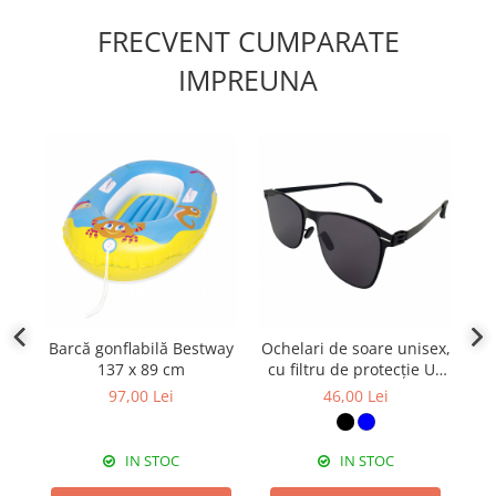
FRECVENT CUMPARATE
IMPREUNA
Barcă gonflabilă Bestway
Ochelari de soare unisex,
137 x 89 cm
cu filtru de protecție UV
400, cu toc cadou, OSX17
97,00 Lei
46,00 Lei
IN STOC
IN STOC