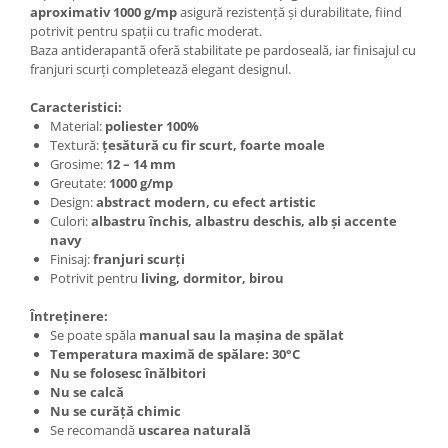
aproximativ 1000 g/mp
asigură rezistență și durabilitate, fiind
potrivit pentru spații cu trafic moderat.
Baza antiderapantă oferă stabilitate pe pardoseală, iar finisajul cu
franjuri scurți completează elegant designul.
Caracteristici:
Material:
poliester 100%
Textură:
țesătură cu fir scurt, foarte moale
Grosime:
12 – 14 mm
Greutate:
1000 g/mp
Design:
abstract modern, cu efect artistic
Culori:
albastru închis, albastru deschis, alb și accente
navy
Finisaj:
franjuri scurți
Potrivit pentru
living, dormitor, birou
Întreținere:
Se poate spăla
manual sau la mașina de spălat
Temperatura maximă de spălare: 30°C
Nu se folosesc înălbitori
Nu se calcă
Nu se curăță chimic
Se recomandă
uscarea naturală