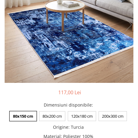
Pături cu blăniță
Pilote cu blăniță
117,00 Lei
Dimensiuni disponibile
:
80x150 cm
80x200 cm
120x180 cm
200x300 cm
Origine
:
Turcia
Material
:
Poliester 100%