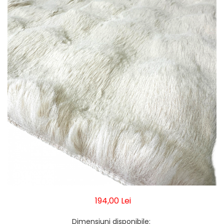
Pături cu blăniță
Pilote cu blăniță
194,00 Lei
Dimensiuni disponibile
: