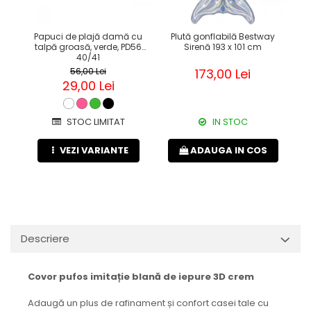
Papuci de plajă damă cu
Plută gonflabilă Bestway
talpă groasă, verde, PD56
Sirenă 193 x 101 cm
70
40/41
56,00 Lei
173,00 Lei
29,00 Lei
STOC LIMITAT
IN STOC
VEZI VARIANTE
ADAUGA IN COS
Descriere
Covor pufos imitație blană de iepure 3D crem
Adaugă un plus de rafinament și confort casei tale cu