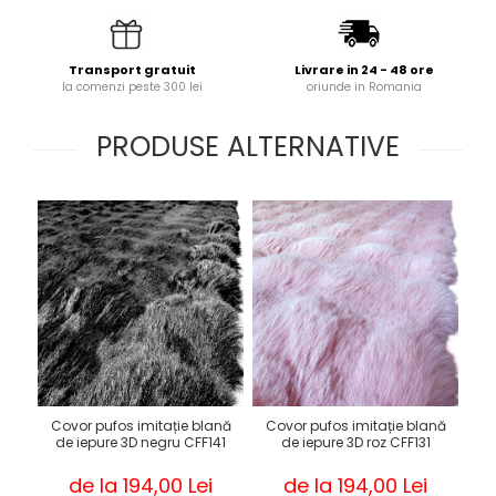
Transport gratuit
Livrare in 24 - 48 ore
la comenzi peste 300 lei
oriunde in Romania
PRODUSE ALTERNATIVE
Covor pufos imitație blană
Covor pufos imitație blană
de iepure 3D negru CFF141
de iepure 3D roz CFF131
0
de la 194,00 Lei
de la 194,00 Lei