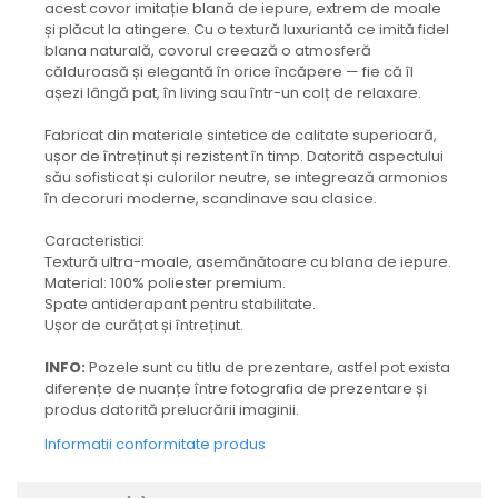
acest covor imitație blană de iepure, extrem de moale
și plăcut la atingere. Cu o textură luxuriantă ce imită fidel
blana naturală, covorul creează o atmosferă
călduroasă și elegantă în orice încăpere — fie că îl
așezi lângă pat, în living sau într-un colț de relaxare.
Fabricat din materiale sintetice de calitate superioară,
ușor de întreținut și rezistent în timp. Datorită aspectului
său sofisticat și culorilor neutre, se integrează armonios
în decoruri moderne, scandinave sau clasice.
Caracteristici:
Textură ultra-moale, asemănătoare cu blana de iepure.
Material: 100% poliester premium.
Spate antiderapant pentru stabilitate.
Ușor de curățat și întreținut.
INFO:
Pozele sunt cu titlu de prezentare, astfel pot exista
diferențe de nuanțe între fotografia de prezentare și
produs datorită prelucrării imaginii.
Informatii conformitate produs