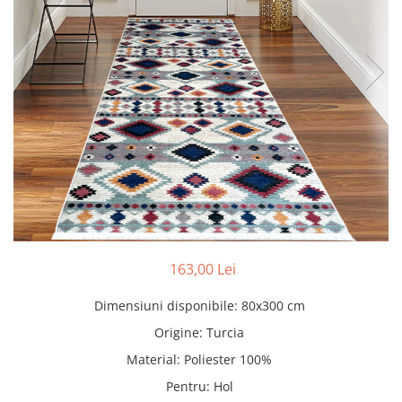
Pături cu blăniță
Pilote cu blăniță
163,00 Lei
Dimensiuni disponibile
:
80x300 cm
Origine
:
Turcia
Material
:
Poliester 100%
Pentru
:
Hol