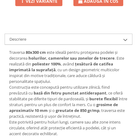
VEZI VARIANTE
ADAUGA IN COS
Descriere
Traversa
80x300 cm
este ideală pentru protejarea podelei și
decorarea
holurilor, camerelor sau zonelor de trecere
. Este
realizată din
poliester 100%
, având
țesătură de catifea
imprimată la suprafață
, cu un design geometric multicolor
inspirat din motive tradiționale, care aduce căldură și
personalitate spațiului.
Construcția este concepută pentru utilizare zilnică, fiind
prevăzută cu
bază din fetru punctat antiderapant
, ce oferă
stabilitate pe diferite tipuri de pardoseală, și
burete flexibil
între
straturi, pentru un plus de confort la mers. Cu o
grosime de
aproximativ 10 mm
și o
greutate de 850 gr/mp
, traversa este
practică, rezistentă și ușor de întreținut.
Este potrivită pentru holuri lungi, camere sau alte zone intens
circulate, oferind atât protecție eficientă a podelei, cât și un
accent decorativ echilibrat.