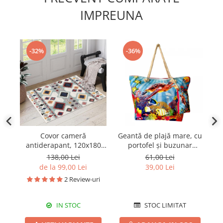
IMPREUNA
-32%
-36%
Covor cameră
Geantă de plajă mare, cu
S
antiderapant, 120x180
portofel și buzunar
cm, CCA114
interior KD2474
30
138,00 Lei
61,00 Lei
de la 99,00 Lei
39,00 Lei
2 Review-uri
IN STOC
STOC LIMITAT