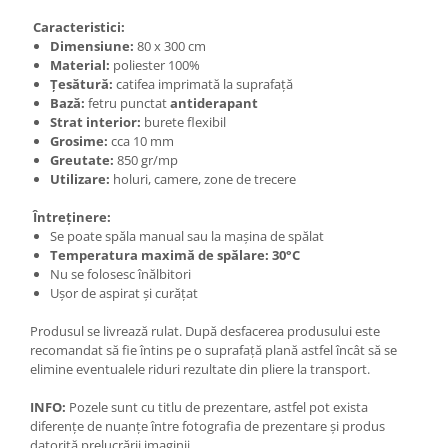
Caracteristici:
Dimensiune:
80 x 300 cm
Material:
poliester 100%
Țesătură:
catifea imprimată la suprafață
Bază:
fetru punctat
antiderapant
Strat interior:
burete flexibil
Grosime:
cca 10 mm
Greutate:
850 gr/mp
Utilizare:
holuri, camere, zone de trecere
Întreținere:
Se poate spăla manual sau la mașina de spălat
Temperatura maximă de spălare: 30°C
Nu se folosesc înălbitori
Ușor de aspirat și curățat
Produsul se livrează rulat. După desfacerea produsului este
recomandat să fie întins pe o suprafață plană astfel încât să se
elimine eventualele riduri rezultate din pliere la transport.
INFO:
Pozele sunt cu titlu de prezentare, astfel pot exista
diferențe de nuanțe între fotografia de prezentare și produs
datorită prelucrării imaginii.