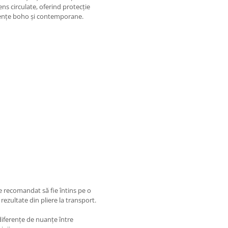
ens circulate, oferind protecție
luențe boho și contemporane.
e recomandat să fie întins pe o
rezultate din pliere la transport.
 diferențe de nuanțe între