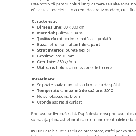
Este potrivită pentru holuri lungi, camere sau alte zone int
eficientă a podelei și un accent decorativ modern, cu inf
Caracteristici:
Dimensiune:
80 x 300 cm
Material:
poliester 100%
Țesătură:
catifea imprimată la suprafață
Bază:
fetru punctat
antiderapant
Strat interior:
burete flexibil
Grosime:
cca 10 mm
Greutate:
850 gr/mp
Utilizare:
holuri, camere, zone de trecere
Întreținere:
Se poate spăla manual sau la mașina de spălat
Temperatura maximă de spălare: 30°C
Nu se folosesc înălbitori
Ușor de aspirat și curățat
Produsul se livrează rulat. După desfacerea produsului est
suprafață plană astfel încât să se elimine eventualele riduri 
INFO:
Pozele sunt cu titlu de prezentare, astfel pot exista