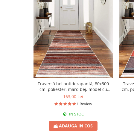
Traversă hol antiderapantă, 80x300
Trave
cm, poliester, maro-bej, model cu
cm, po
dungi
163,00 Lei
1 Review
IN STOC
ADAUGA IN COS