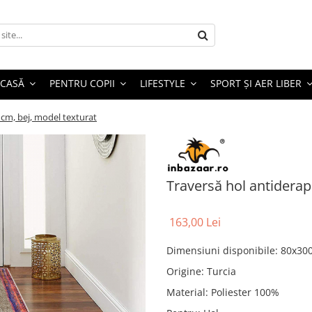
 CASĂ
PENTRU COPII
LIFESTYLE
SPORT ȘI AER LIBER
 cm, bej, model texturat
Traversă hol antiderap
163,00 Lei
Dimensiuni disponibile
:
80x30
Origine
:
Turcia
Material
:
Poliester 100%