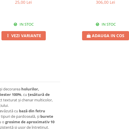
25,00 Lei
306,00 Lei
IN STOC
IN STOC
VEZI VARIANTE
ADAUGA IN COS
 și decorarea
holurilor,
liester 100%
, cu
țesătură de
t texturat și chenar multicolor,
iului.
prevăzută cu
bază din fetru
e tipuri de pardoseală, și
burete
Cu o
grosime de aproximativ 10
ezistentă și ușor de întreținut.