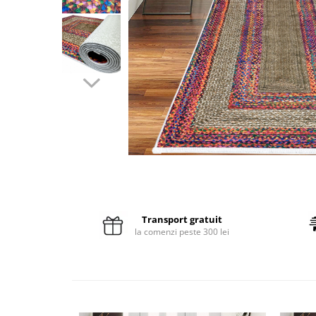
Pături cu blăniță
Pilote cu blăniță
Transport gratuit
la comenzi peste 300 lei