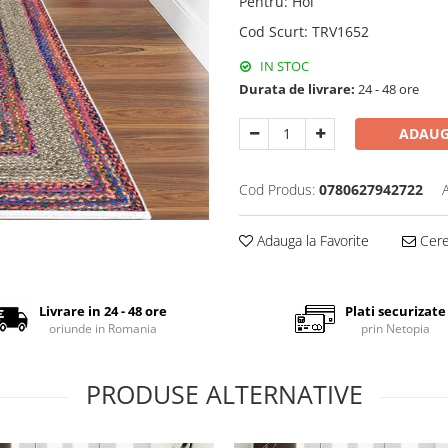
Pentru
:
Hol
Cod Scurt
:
TRV1652
IN STOC
Durata de livrare:
24 - 48 ore
ADAUG
Cod Produs:
0780627942722
Adauga la Favorite
Cere 
Livrare in 24 - 48 ore
Plati securizate
oriunde in Romania
prin Netopia
PRODUSE ALTERNATIVE