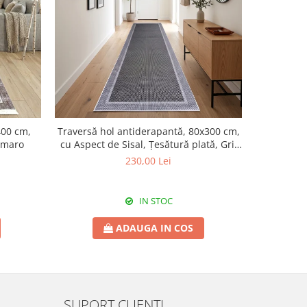
400 cm,
Traversă hol antiderapantă, 80x300 cm,
Traversă h
j-maro
cu Aspect de Sisal, Țesătură plată, Gri,
cu Aspect 
TRV5032
230,00 Lei
IN STOC
ADAUGA IN COS
SUPORT CLIENTI