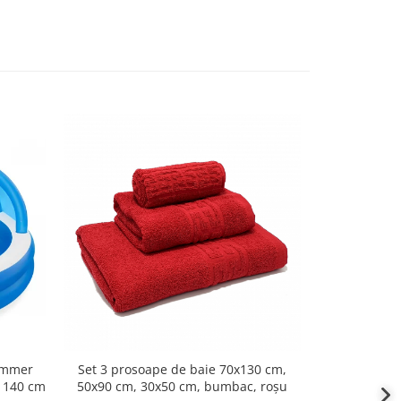
Summer
Set 3 prosoape de baie 70x130 cm,
Set 3 pros
x 140 cm
50x90 cm, 30x50 cm, bumbac, roșu
50x90 cm, 