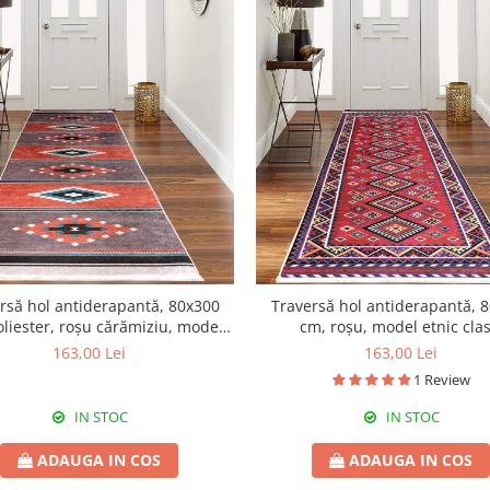
rsă hol antiderapantă, 80x300
Traversă hol antiderapantă, 
liester, roșu cărămiziu, model
cm, roșu, model etnic clas
etnic
163,00 Lei
163,00 Lei
1 Review
IN STOC
IN STOC
ADAUGA IN COS
ADAUGA IN COS