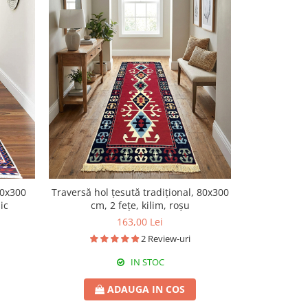
80x300
Traversă hol țesută tradițional, 80x300
Traversă ho
ic
cm, 2 fețe, kilim, roșu
cm, poliester
163,00 Lei
2 Review-uri
IN STOC
ADAUGA IN COS