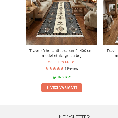
Traversă hol antiderapantă, 400 cm,
Traver
model etnic, gri cu bej
m
de la 178,00 Lei
1 Review
IN STOC
VEZI VARIANTE
NEWSLETTER