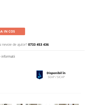
A IN COS
Ai nevoie de ajutor?
0733 453 436
informatii
Disponibil în
SEAP / SICAP