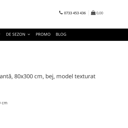
0733 453 436
0,00
DE SEZON
PROMO
BLOG
antă, 80x300 cm, bej, model texturat
0 cm