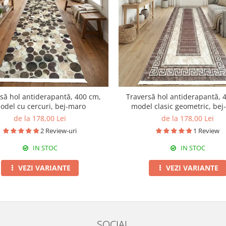
să hol antiderapantă, 400 cm,
Traversă hol antiderapantă, 
odel cu cercuri, bej-maro
model clasic geometric, be
de la 178,00 Lei
de la 178,00 Lei
2 Review-uri
1 Review
IN STOC
IN STOC
VEZI VARIANTE
VEZI VARIANTE
SOCIAL