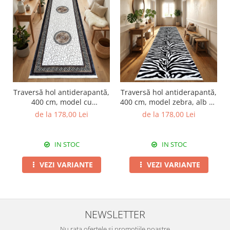
Traversă hol antiderapantă,
Traversă hol antiderapantă,
400 cm, model cu
400 cm, model zebra, alb cu
medalioane și chenar
negru
de la 178,00 Lei
de la 178,00 Lei
grecesc
IN STOC
IN STOC
VEZI VARIANTE
VEZI VARIANTE
NEWSLETTER
Nu rata ofertele si promotiile noastre