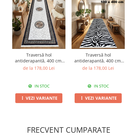
Traversă hol
Traversă hol
antiderapantă, 400 cm,
antiderapantă, 400 cm,
a
model cu medalioane și
model zebra, alb cu
de la 178,00 Lei
de la 178,00 Lei
chenar grecesc
negru
IN STOC
IN STOC
VEZI VARIANTE
VEZI VARIANTE
FRECVENT CUMPARATE