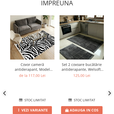
IMPREUNA
Covor cameră
Set 2 covoare bucătărie
Ge
antiderapant, Model
antiderapante, Welsoft,
Animal Print Zebra, mai
model texturat antracit
de la 117,00 Lei
125,00 Lei
multe dimensiuni
STOC LIMITAT
STOC LIMITAT
VEZI VARIANTE
ADAUGA IN COS