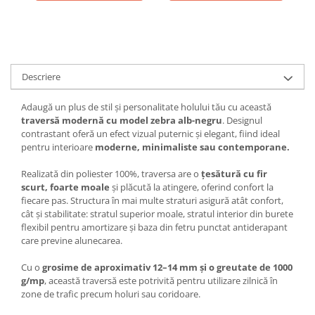
Descriere
Adaugă un plus de stil și personalitate holului tău cu această
traversă modernă cu model zebra alb-negru
. Designul
contrastant oferă un efect vizual puternic și elegant, fiind ideal
pentru interioare
moderne, minimaliste sau contemporane.
Realizată din poliester 100%, traversa are o
țesătură cu fir
scurt, foarte moale
și plăcută la atingere, oferind confort la
fiecare pas. Structura în mai multe straturi asigură atât confort,
cât și stabilitate: stratul superior moale, stratul interior din burete
flexibil pentru amortizare și baza din fetru punctat antiderapant
care previne alunecarea.
Cu o
grosime de aproximativ 12–14 mm și o greutate de 1000
g/mp
, această traversă este potrivită pentru utilizare zilnică în
zone de trafic precum holuri sau coridoare.