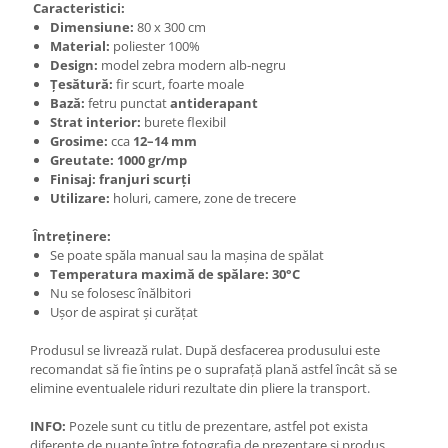
Caracteristici:
Dimensiune:
80 x 300 cm
Material:
poliester 100%
Design:
model zebra modern alb-negru
Țesătură:
fir scurt, foarte moale
Bază:
fetru punctat
antiderapant
Strat interior:
burete flexibil
Grosime:
cca
12–14 mm
Greutate:
1000 gr/mp
Finisaj:
franjuri scurți
Utilizare:
holuri, camere, zone de trecere
Întreținere:
Se poate spăla manual sau la mașina de spălat
Temperatura maximă de spălare: 30°C
Nu se folosesc înălbitori
Ușor de aspirat și curățat
Produsul se livrează rulat. După desfacerea produsului este
recomandat să fie întins pe o suprafață plană astfel încât să se
elimine eventualele riduri rezultate din pliere la transport.
INFO:
Pozele sunt cu titlu de prezentare, astfel pot exista
diferențe de nuanțe între fotografia de prezentare și produs