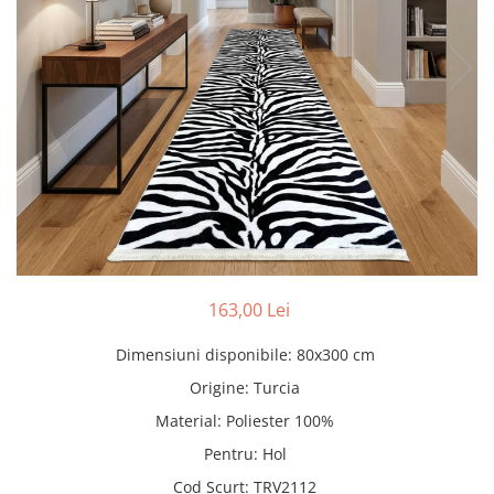
Pături cu blăniță
Pilote cu blăniță
163,00 Lei
Dimensiuni disponibile
:
80x300 cm
Origine
:
Turcia
Material
:
Poliester 100%
Pentru
:
Hol
Cod Scurt
:
TRV2112