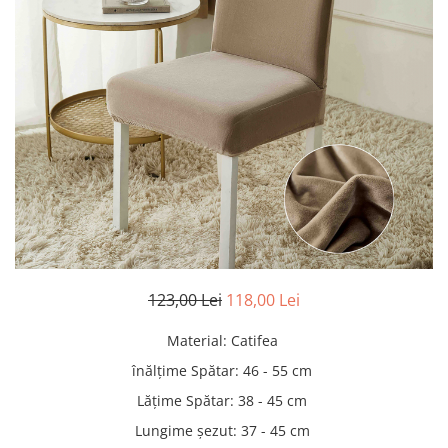
Pături cu blăniță
Pilote cu blăniță
123,00 Lei
118,00 Lei
Material
:
Catifea
înălțime Spătar
:
46 - 55 cm
Lățime Spătar
:
38 - 45 cm
Lungime șezut
:
37 - 45 cm