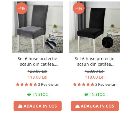
-4%
-4%
Set 6 huse protecție
Set 6 huse protecție
scaun din catifea,
scaun din catifea,
elastice, HPS25
elastice, HPS28
123,00 Lei
123,00 Lei
118,00 Lei
118,00 Lei
3 Review-uri
3 Review-uri
IN STOC
IN STOC
ADAUGA IN COS
ADAUGA IN COS