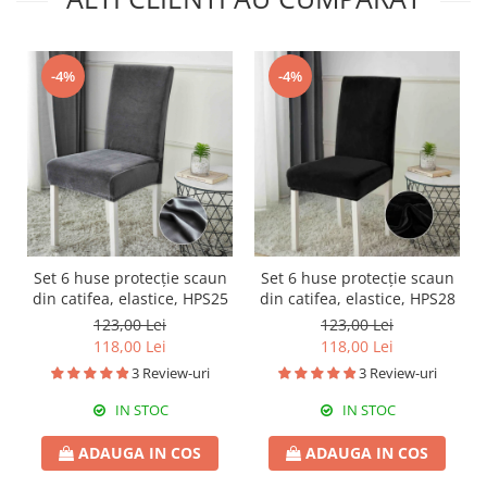
-4%
-4%
Set 6 huse protecție scaun
Set 6 huse protecție scaun
din catifea, elastice, HPS25
din catifea, elastice, HPS28
123,00 Lei
123,00 Lei
118,00 Lei
118,00 Lei
3 Review-uri
3 Review-uri
IN STOC
IN STOC
ADAUGA IN COS
ADAUGA IN COS