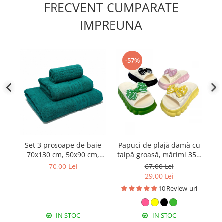
FRECVENT CUMPARATE
IMPREUNA
-57%
Set 3 prosoape de baie
Papuci de plajă damă cu
P
70x130 cm, 50x90 cm,
talpă groasă, mărimi 35 -
B
30x50 cm, bumbac, verde
40, PD58
70,00 Lei
67,00 Lei
smarald
29,00 Lei
10 Review-uri
IN STOC
IN STOC