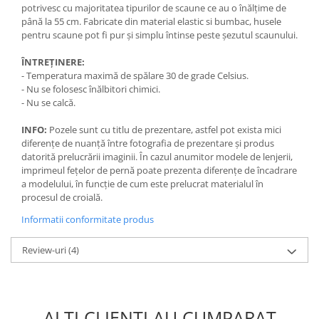
potrivesc cu majoritatea tipurilor de scaune ce au o înălțime de
până la 55 cm. Fabricate din material elastic si bumbac, husele
pentru scaune pot fi pur și simplu întinse peste șezutul scaunului.
ÎNTREȚINERE:
- Temperatura maximă de spălare 30 de grade Celsius.
- Nu se folosesc înălbitori chimici.
- Nu se calcă.
INFO:
Pozele sunt cu titlu de prezentare, astfel pot exista mici
diferențe de nuanță între fotografia de prezentare și produs
datorită prelucrării imaginii. În cazul anumitor modele de lenjerii,
imprimeul fețelor de pernă poate prezenta diferențe de încadrare
a modelului, în funcție de cum este prelucrat materialul în
procesul de croială.
Informatii conformitate produs
Review-uri
(4)
ALTI CLIENTI AU CUMPARAT