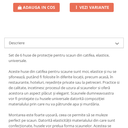
ADAUGA IN COS
VEZI VARIANTE
Descriere
Set de 6 huse de protecție pentru scaun din catifea, elastice,
universale.
Aceste huse din catifea pentru scaune sunt moi, elastice și nu se
șifonează, putând fi folosite în diferite locații, precum acasă, în
restaurante, hoteluri, reședințe private sau la petreceri. Practice si
de calitate, incetinesc procesul de uzura al scaunelor si oferă
acestora un aspect plăcut și elegant. Scaunele dumneavoastra
vor fi protejate cu husele universale datorită compoziției
materialului prin care nu va pătrunde apa și murdăria.
Montarea este foarte ușoară, ceea ce permite să se muleze
perfect pe scaun. Datorită elasticității materialului din care sunt
confecționate, husele vor prelua forma scaunelor. Acestea se