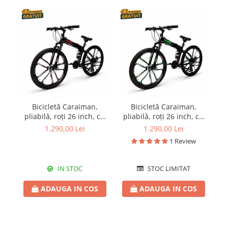
Bicicletă Caraiman,
Bicicletă Caraiman,
pliabilă, roți 26 inch, cu
pliabilă, roți 26 inch, cu
p
dublă suspensie, frâne
dublă suspensie, frâne
d
1.290,00 Lei
1.290,00 Lei
pe disc, roșie
pe disc, verde
1 Review
IN STOC
STOC LIMITAT
ADAUGA IN COS
ADAUGA IN COS