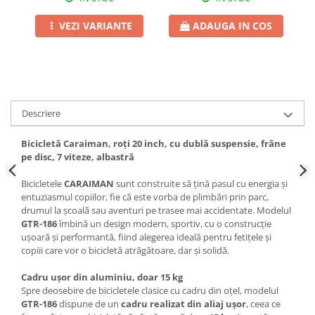
VEZI VARIANTE
ADAUGA IN COS
Descriere
Bicicletă Caraiman, roți 20 inch, cu dublă suspensie, frâne
pe disc, 7 viteze, albastră
Bicicletele
CARAIMAN
sunt construite să țină pasul cu energia și
entuziasmul copiilor, fie că este vorba de plimbări prin parc,
drumul la școală sau aventuri pe trasee mai accidentate. Modelul
GTR-186
îmbină un design modern, sportiv, cu o construcție
ușoară și performantă, fiind alegerea ideală pentru fetițele și
copiii care vor o bicicletă atrăgătoare, dar și solidă.
Cadru ușor din aluminiu, doar 15 kg
Spre deosebire de bicicletele clasice cu cadru din oțel, modelul
GTR-186
dispune de un
cadru realizat din aliaj ușor
, ceea ce