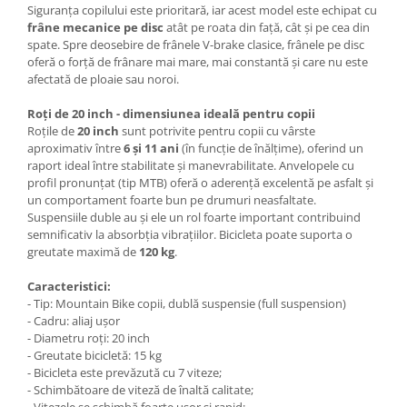
Siguranța copilului este prioritară, iar acest model este echipat cu
frâne mecanice pe disc
atât pe roata din față, cât și pe cea din
spate. Spre deosebire de frânele V-brake clasice, frânele pe disc
oferă o forță de frânare mai mare, mai constantă și care nu este
afectată de ploaie sau noroi.
Roți de 20 inch - dimensiunea ideală pentru copii
Roțile de
20 inch
sunt potrivite pentru copii cu vârste
aproximativ între
6 și 11 ani
(în funcție de înălțime), oferind un
raport ideal între stabilitate și manevrabilitate. Anvelopele cu
profil pronunțat (tip MTB) oferă o aderență excelentă pe asfalt și
un comportament foarte bun pe drumuri neasfaltate.
Suspensiile duble au și ele un rol foarte important contribuind
semnificativ la absorbția vibrațiilor. Bicicleta poate suporta o
greutate maximă de
120 kg
.
Caracteristici:
- Tip: Mountain Bike copii, dublă suspensie (full suspension)
- Cadru: aliaj ușor
- Diametru roți: 20 inch
- Greutate bicicletă: 15 kg
- Bicicleta este prevăzută cu 7 viteze;
- Schimbătoare de viteză de înaltă calitate;