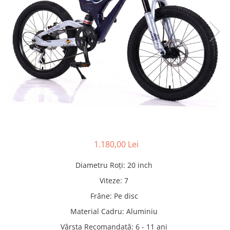
Pături cu blăniță
Pilote cu blăniță
1.180,00 Lei
Diametru Roți
:
20 inch
Viteze
:
7
Frâne
:
Pe disc
Material Cadru
:
Aluminiu
Vârsta Recomandată
:
6 - 11 ani