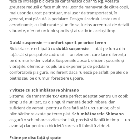
face ca întreaga bicicletă să cântărească doar
15 kg
. Această
greutate redusă o face mult mai ușor de manevrat de către copii,
mai ușor de urcat pe trotuar, mai ușor de transportat și, în
general, mai plăcută la pedalare. Designul cadrului este unul
aerodinamic, cu linii curate și un finisaj lucios accentuat de detalii
vibrante, oferind un look sportiv și atractiv în același timp.
Dublă suspensie — confort sporit pe orice teren
Bicicleta este echipată cu
dublă suspensie
— atât pe furca din
față, cât și pe spatele cadrului — un element care face diferența
pe drumurile denivelate. Suspensiile absorb eficient șocurile și
vibrațiile, oferindu-i copilului o experiență de pedalare
confortabilă și sigură, indiferent dacă rulează pe asfalt, pe alei de
pietriș sau pe drumuri forestiere ușoare.
7 viteze cu schimbătoare Shimano
Sistemul de transmisie
1x7
este perfect adaptat pentru un copil:
simplu de utilizat, cu o singură manetă de schimbare, dar
suficient de versatil pentru a face față atât urcușurilor, cât și
plimbărilor relaxate pe teren plat.
Schimbătoarele Shimano
asigură o schimbare a vitezelor lină, precisă și fiabilă în timp — un
avantaj clar pentru o bicicletă care va fi folosită zi de zi.
Frâne pe disc față și spate