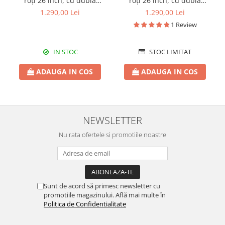
roți 26 inch, cu dublă
roți 26 inch, cu dublă
suspensie, frâne pe disc,
suspensie, frâne pe disc,
1.290,00 Lei
1.290,00 Lei
roșie
verde
1 Review
IN STOC
STOC LIMITAT
ADAUGA IN COS
ADAUGA IN COS
NEWSLETTER
Nu rata ofertele si promotiile noastre
Sunt de acord să primesc newsletter cu
promotiile magazinului. Află mai multe în
Politica de Confidentialitate