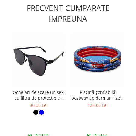
FRECVENT CUMPARATE
IMPREUNA
Ochelari de soare unisex,
Piscină gonflabilă
cu filtru de protecție UV
Bestway Spiderman 122 x
400, cu toc cadou, OSX17
30 cm
p
46,00 Lei
128,00 Lei
IN STOC
IN STOC