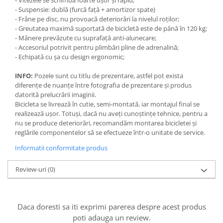
- Vitezele se schimbă foarte ușor și rapid;
- Suspensie: dublă (furcă față + amortizor spate)
- Frâne pe disc, nu provoacă deteriorări la nivelul roților;
- Greutatea maximă suportată de bicicletă este de până în 120 kg;
- Mânere prevăzute cu suprafață anti-alunecare;
- Accesoriul potrivit pentru plimbări pline de adrenalină;
- Echipată cu șa cu design ergonomic;
INFO:
Pozele sunt cu titlu de prezentare, astfel pot exista
diferențe de nuanțe între fotografia de prezentare și produs
datorită prelucrării imaginii.
Bicicleta se livrează în cutie, semi-montată, iar montajul final se
realizează ușor. Totuși, dacă nu aveți cunoștințe tehnice, pentru a
nu se produce deteriorări, recomandăm montarea bicicletei și
reglările componentelor să se efectueze într-o unitate de service.
Informatii conformitate produs
Review-uri
(0)
Daca doresti sa iti exprimi parerea despre acest produs
poti adauga un review.