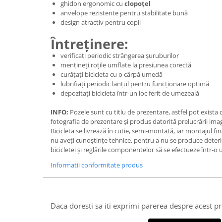
ghidon ergonomic cu
clopoțel
anvelope rezistente pentru stabilitate bună
design atractiv pentru copii
Întreținere:
verificați periodic strângerea șuruburilor
mențineți roțile umflate la presiunea corectă
curățați bicicleta cu o cârpă umedă
lubrifiați periodic lanțul pentru funcționare optimă
depozitați bicicleta într-un loc ferit de umezeală
INFO:
Pozele sunt cu titlu de prezentare, astfel pot exista
fotografia de prezentare și produs datorită prelucrării imag
Bicicleta se livrează în cutie, semi-montată, iar montajul fin
nu aveți cunoștințe tehnice, pentru a nu se produce det
bicicletei și reglările componentelor să se efectueze într-o 
Informatii conformitate produs
Daca doresti sa iti exprimi parerea despre acest 