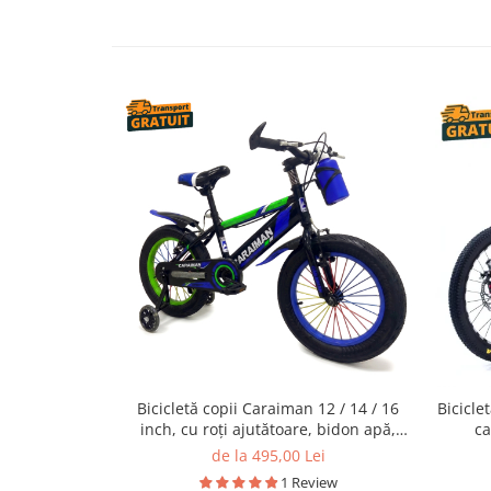
Bicicletă copii Caraiman 12 / 14 / 16
Bicicle
inch, cu roți ajutătoare, bidon apă,
ca
albastră
de la 495,00 Lei
1 Review