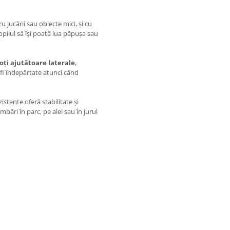
ru jucării sau obiecte mici, și cu
copilul să își poată lua păpușa sau
oți ajutătoare laterale
,
 fi îndepărtate atunci când
zistente oferă stabilitate și
imbări în parc, pe alei sau în jurul