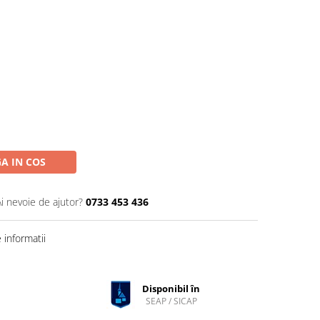
A IN COS
Ai nevoie de ajutor?
0733 453 436
informatii
Disponibil în
SEAP / SICAP