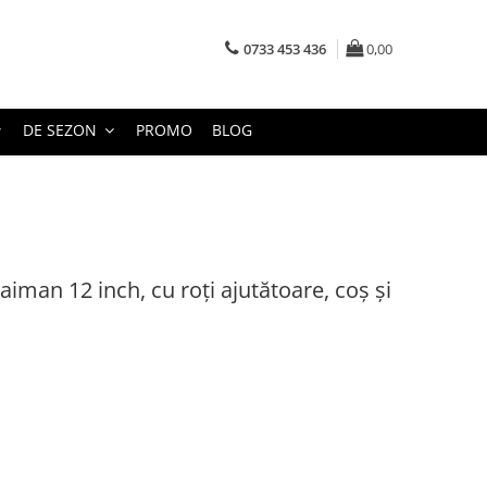
0733 453 436
0,00
DE SEZON
PROMO
BLOG
aiman 12 inch, cu roți ajutătoare, coș și