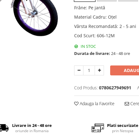
Frâne
:
Pe jantă
Material Cadru
:
Oțel
Vârsta Recomandată
:
2 - 5 ani
Cod Scurt
:
606-12M
IN STOC
Durata de livrare:
24 - 48 ore
ADAUG
Cod Produs:
0780627949691
Adauga la Favorite
Cere 
Livrare in 24 - 48 ore
Plati securizate
oriunde in Romania
prin Netopia