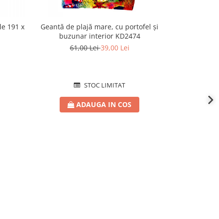
le 191 x
Geantă de plajă mare, cu portofel și
Ochelari de
buzunar interior KD2474
protecție UV
61,00 Lei
39,00 Lei
STOC LIMITAT
ADAUGA IN COS