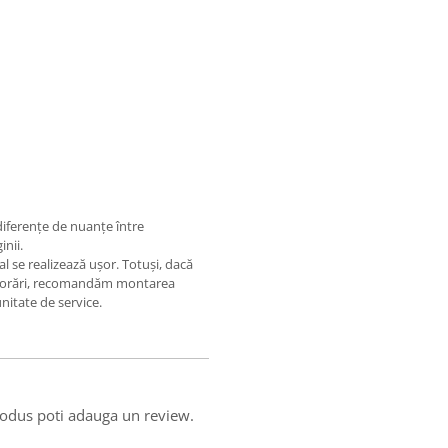
 diferențe de nuanțe între
inii.
al se realizează ușor. Totuși, dacă
eriorări, recomandăm montarea
unitate de service.
produs poti adauga un review.