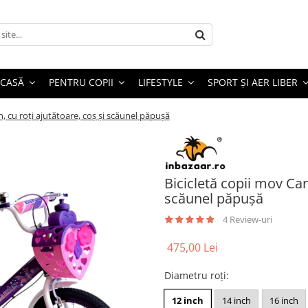
 CASĂ
PENTRU COPII
LIFESTYLE
SPORT ȘI AER LIBER
, cu roți ajutătoare, coș și scăunel păpușă
Bicicletă copii mov Car
scăunel păpușă
4 Review-uri
475,00 Lei
Diametru roți
:
12 inch
14 inch
16 inch