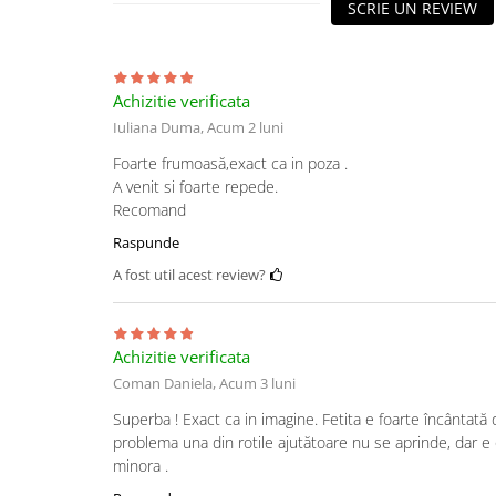
SCRIE UN REVIEW
Achizitie verificata
Iuliana Duma,
Acum 2 luni
Foarte frumoasă,exact ca in poza .
A venit si foarte repede.
Recomand
Raspunde
A fost util acest review?
Achizitie verificata
Coman Daniela,
Acum 3 luni
Superba ! Exact ca in imagine. Fetita e foarte încântată 
problema una din rotile ajutătoare nu se aprinde, dar e
minora .