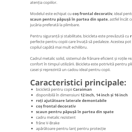
atenția copiilor.
Modelul este echipat cu
coș frontal decorativ
, ideal pent
scaun pentru păpușă în partea din spate
, astfel încât 
jucăria preferată la plimbare.
Pentru siguranță și stabilitate, bicicleta este prevăzută cu
r
perfecte pentru copiii care învață să pedaleze. Acestea pot
copilul capătă mai mult echilibru.
Cadrul metalic solid, sistemul de frânare eficient și roțile re
confort în timpul utilizării. Bicicleta este potrivită pentru pl
casei și reprezintă un cadou ideal pentru copii.
Caracteristici principale:
bicicletă pentru copii
Caraiman
disponibilă în dimensiuni
12 inch, 14 inch și 16 inch
roți ajutătoare laterale demontabile
coș frontal decorativ
scaun pentru păpușă în partea din spate
cadru metalic rezistent
frâne V-Brake
apărătoare pentru lanț pentru protecție