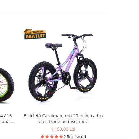
4 / 16
Bicicletă Caraiman, roți 20 inch, cadru
Bicicletă co
n apă,
oțel, frâne pe disc, mov
inch, cu ro
1.150,00 Lei
d
2 Review-uri