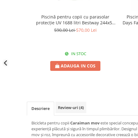
Piscină pentru copii cu parasolar
Pisci
protecție UV 1688 litri Bestway 244x51
Days Fa
cm
590,00 Lei
570,00 Lei
IN STOC
ADAUGA IN COS
Review-uri
(4)
Descriere
Bicicleta pentru copii
Caraiman mov
este special conceput
experiență plăcută și sigură în timpul plimbărilor. Designu
mov și roz, împreună cu accesoriile decorative creează o bi