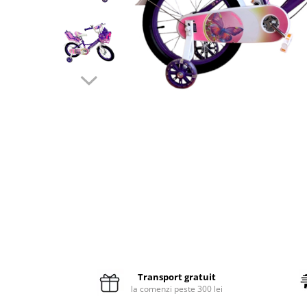
Pături cu blăniță
Pilote cu blăniță
Transport gratuit
la comenzi peste 300 lei