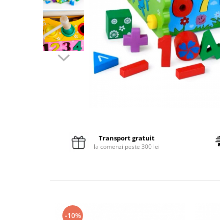
Pături cu blăniță
Pilote cu blăniță
Transport gratuit
la comenzi peste 300 lei
-10%