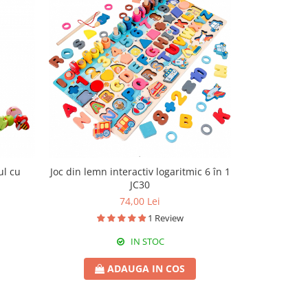
ul cu
Joc din lemn interactiv logaritmic 6 în 1
Joc magnet
JC30
Broscu
74,00 Lei
1 Review
IN STOC
ADAUGA IN COS