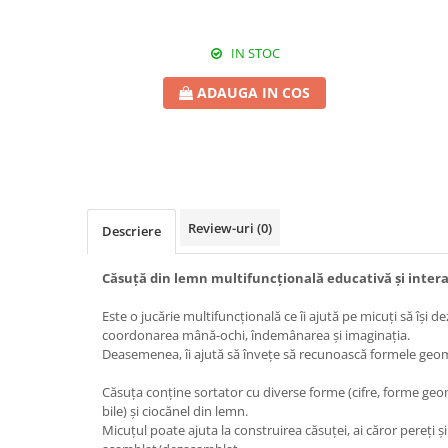
IN STOC
ADAUGA IN COS
Review-uri
(0)
Descriere
Căsuță din lemn multifuncțională educativă și intera
Este o jucărie multifuncţională ce îi ajută pe micuţi să îşi d
coordonarea mână-ochi, îndemânarea şi imaginaţia.
Deasemenea, îi ajută să înveţe să recunoască formele geometr
Căsuţa conţine sortator cu diverse forme (cifre, forme geo
bile) şi ciocănel din lemn.
Micuţul poate ajuta la construirea căsuţei, ai căror pereţi ş