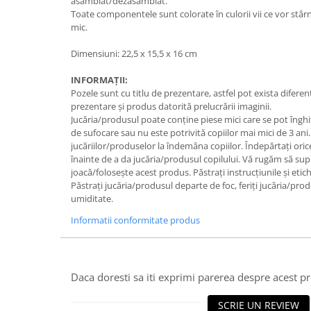
asamblat/dezasamblat.
Toate componentele sunt colorate în culorii vii ce vor stârn
mic.
Dimensiuni: 22,5 x 15,5 x 16 cm
INFORMAȚII:
Pozele sunt cu titlu de prezentare, astfel pot exista difere
prezentare și produs datorită prelucrării imaginii.
Jucăria/produsul poate conține piese mici care se pot înghiț
de sufocare sau nu este potrivită copiilor mai mici de 3 ani
jucăriilor/produselor la îndemâna copiilor. Îndepărtați oric
înainte de a da jucăria/produsul copilului. Vă rugăm să sup
joacă/folosește acest produs. Păstrați instrucțiunile și etic
Păstrați jucăria/produsul departe de foc, feriți jucăria/pro
umiditate.
Informatii conformitate produs
Daca doresti sa iti exprimi parerea despre acest 
SCRIE UN REVIEW