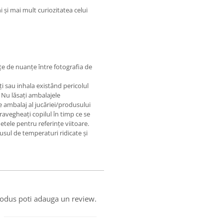
i şi mai mult curiozitatea celui
nțe de nuanțe între fotografia de
i sau inhala existând pericolul
. Nu lăsați ambalajele
e ambalaj al jucăriei/produsului
ravegheați copilul în timp ce se
hetele pentru referințe viitoare.
dusul de temperaturi ridicate și
produs poti adauga un review.