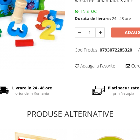
Vârsta Recomandată
:
3 ani+
IN STOC
Durata de livrare:
24 - 48 ore
ADAUG
Cod Produs:
0793072285320
Adauga la Favorite
Cere 
Livrare in 24 - 48 ore
Plati securizate
oriunde in Romania
prin Netopia
PRODUSE ALTERNATIVE