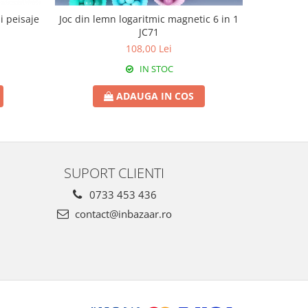
i peisaje
Joc din lemn logaritmic magnetic 6 in 1
Căsuță d
JC71
108,00 Lei
IN STOC
ADAUGA IN COS
SUPORT CLIENTI
0733 453 436
contact@inbazaar.ro