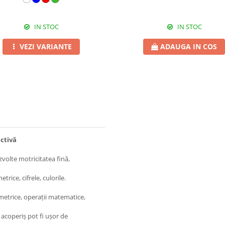
IN STOC
IN STOC
VEZI VARIANTE
ADAUGA IN COS
ctivă
ezvolte motricitatea fină,
ice, cifrele, culorile.
metrice, operaţii matematice,
i acoperiş pot fi uşor de