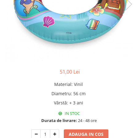
Pături cu blăniță
Pilote cu blăniță
51,00 Lei
Material
:
Vinil
Diametru
:
56 cm
Vârstă
:
+ 3 ani
IN STOC
Durata de livrare:
24 - 48 ore
ADAUGA IN COS