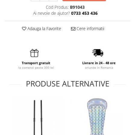
Cod Produs:
B91043
Ai nevoie de ajutor?
0733 453 436
Adauga la Favorite
Cere informatii
Transport gratuit
Livrare in 24 - 48 ore
la comenzi peste 300 lei
oriunde in Romania
PRODUSE ALTERNATIVE