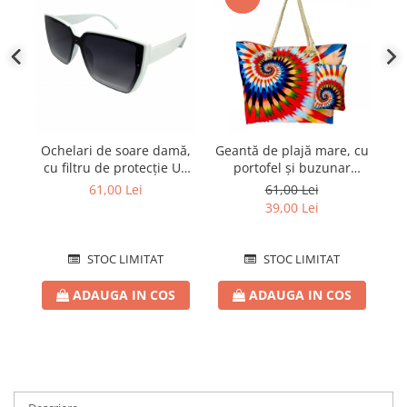
Ochelari de soare damă,
Geantă de plajă mare, cu
Oc
cu filtru de protecție UV
portofel și buzunar
c
400, cu toc cadou, OSD64
interior KD2482
40
61,00 Lei
61,00 Lei
39,00 Lei
STOC LIMITAT
STOC LIMITAT
ADAUGA IN COS
ADAUGA IN COS