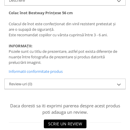
Descriere
Colac înot Bestway Prințese 56 cm
Colacul de înot este confecționat din vinil rezistent pretestat și
are o supapă de siguranță.
Este recomandat copiilor cu vârsta cuprinsă între 3 - 6 ani.
INFORMAȚII:
Pozele sunt cu titlu de prezentare, astfel pot exista diferențe de
nuanțe între fotografia de prezentare și produs datorită
prelucrării imaginii.
Informatii conformitate produs
Review-uri
(0)
Daca doresti sa iti exprimi parerea despre acest produs
poti adauga un review.
SCRIE UN REVIEW