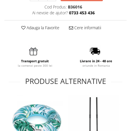
Cod Produs:
B36016
Ai nevoie de ajutor?
0733 453 436
Adauga la Favorite
Cere informatii
Transport gratuit
Livrare in 24 - 48 ore
la comenzi peste 300 lei
oriunde in Romania
PRODUSE ALTERNATIVE