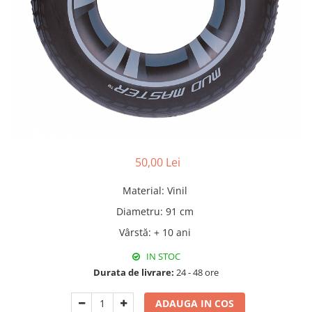
Pături cu blăniță
Pilote cu blăniță
50,00 Lei
Material
:
Vinil
Diametru
:
91 cm
Vârstă
:
+ 10 ani
IN STOC
Durata de livrare:
24 - 48 ore
ADAUGA IN COS