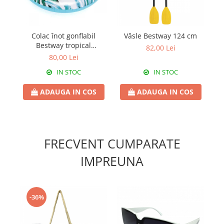
Colac înot gonflabil
Vâsle Bestway 124 cm
Bestway tropical
82,00 Lei
diametru 119 cm
80,00 Lei
IN STOC
IN STOC
ADAUGA IN COS
ADAUGA IN COS
FRECVENT CUMPARATE
IMPREUNA
-36%