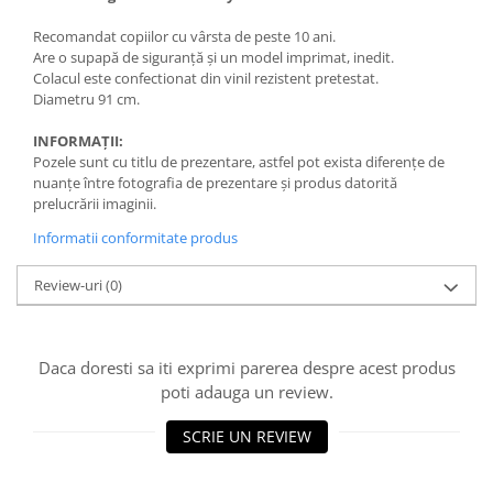
Recomandat copiilor cu vârsta de peste 10 ani.
Are o supapă de siguranță și un model imprimat, inedit.
Colacul este confectionat din vinil rezistent pretestat.
Diametru 91 cm.
INFORMAȚII:
Pozele sunt cu titlu de prezentare, astfel pot exista diferențe de
nuanțe între fotografia de prezentare și produs datorită
prelucrării imaginii.
Informatii conformitate produs
Review-uri
(0)
Daca doresti sa iti exprimi parerea despre acest produs
poti adauga un review.
SCRIE UN REVIEW