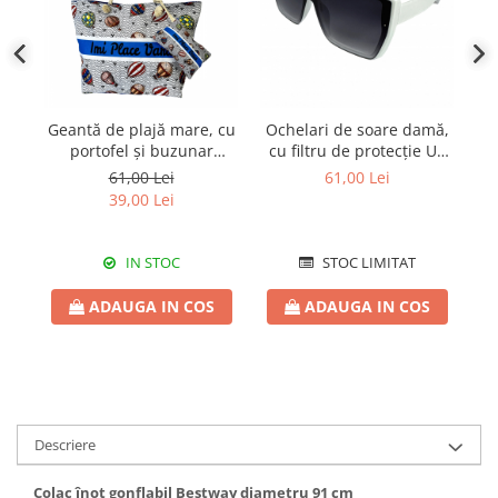
Geantă de plajă mare, cu
Ochelari de soare damă,
Ge
portofel și buzunar
cu filtru de protecție UV
interior KD2418
400, cu toc cadou, OSD64
61,00 Lei
61,00 Lei
39,00 Lei
IN STOC
STOC LIMITAT
ADAUGA IN COS
ADAUGA IN COS
Descriere
Colac înot gonflabil Bestway diametru 91 cm