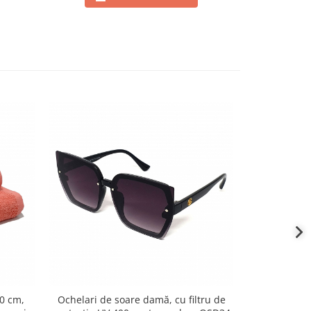
0 cm,
Ochelari de soare damă, cu filtru de
Covor Țesut 