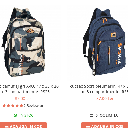
 camuflaj gri XRU, 47 x 35 x 20
Rucsac Sport bleumarin, 47 x 
m, 3 compartimente, RS23
cm, 3 compartimente, RS
87,00 Lei
87,00 Lei
2 Review-uri
IN STOC
STOC LIMITAT
ADAUGA IN COS
ADAUGA IN COS