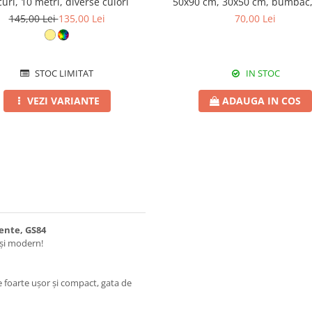
uri, 10 metri, diverse culori
50x90 cm, 30x50 cm, bumbac,
145,00 Lei
135,00 Lei
70,00 Lei
STOC LIMITAT
IN STOC
VEZI VARIANTE
ADAUGA IN COS
ente, GS84
 și modern!
 foarte ușor și compact, gata de