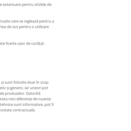
e exterioare pentru sticlele de
tușite care se reglează pentru a
rtea de sus pentru o utilizare
ste foarte ușor de curățat.
 şi sunt folosite doar în scop
tiv şi generic, iar uneori pot
ale produselor. Datorită
 exista mici diferențe de nuanțe
 tehnice sunt informative, pot fi
tivitate contractuală.