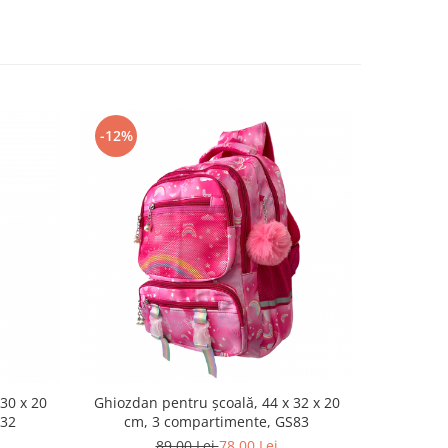
-12%
30 x 20
Ghiozdan pentru școală, 44 x 32 x 20
Rucsac cam
S32
cm, 3 compartimente, GS83
20 cm
89,00 Lei
78,00 Lei