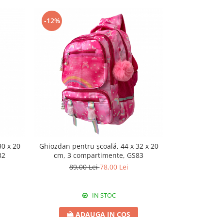
-12%
30 x 20
Ghiozdan pentru școală, 44 x 32 x 20
Rucsac camufl
32
cm, 3 compartimente, GS83
20 cm, 3
89,00 Lei
78,00 Lei
IN STOC
ADAUGA IN COS