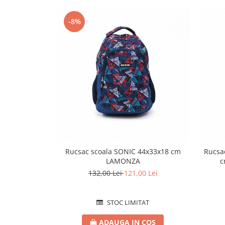
-8%
Rucsac scoala SONIC 44x33x18 cm
Rucsac
LAMONZA
c
132,00 Lei
121,00 Lei
STOC LIMITAT
ADAUGA IN COS