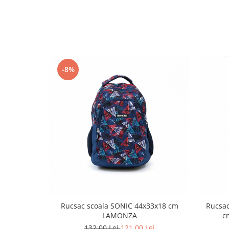
-8%
Rucsac scoala SONIC 44x33x18 cm
Rucsac
LAMONZA
c
132,00 Lei
121,00 Lei