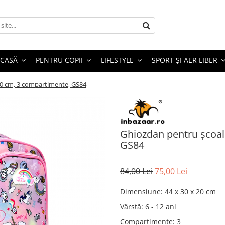
 CASĂ
PENTRU COPII
LIFESTYLE
SPORT ȘI AER LIBER
20 cm, 3 compartimente, GS84
Ghiozdan pentru școal
GS84
84,00 Lei
75,00 Lei
Dimensiune
:
44 x 30 x 20 cm
Vârstă
:
6 - 12 ani
Compartimente
:
3