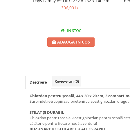
Days Family 850 litri 232 x 232 x 140 cm
bec
306,00 Lei
IN STOC
ADAUGA IN COS
Review-uri
(0)
Descriere
Ghiozdan pentru școală, 44 x 30 x 20 cm, 3 compartim
Surpindeți-vă copiii sau prietenii cu acest ghiozdan drăguț
STILAT ȘI DURABIL
Ghiozdan pentru școală. Acest ghiozdan pentru scoală este
călătorie pentru fiecare nouă aventură!
BUZUNARE DE STOCARE CU ACCES RAPID