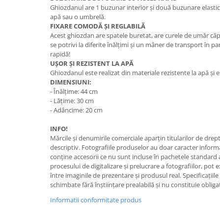
Ghiozdanul are 1 buzunar interior și două buzunare elastic
apă sau o umbrelă.
FIXARE COMODĂ ȘI REGLABILĂ
Acest ghiozdan are spatele buretat, are curele de umăr căp
se potrivi la diferite înălțimi și un mâner de transport în pa
rapidă!
UȘOR ȘI REZISTENT LA APĂ
Ghiozdanul este realizat din materiale rezistente la apă și e
DIMENSIUNI:
- Înălțime: 44 cm
- Lățime: 30 cm
- Adâncime: 20 cm
INFO!
Mărcile și denumirile comerciale aparțin titularilor de drept
descriptiv. Fotografiile produselor au doar caracter informa
conţine accesorii ce nu sunt incluse în pachetele standard 
procesului de digitalizare și prelucrare a fotografiilor, pot
între imaginile de prezentare și produsul real. Specificaţiile
schimbate fără înştiinţare prealabilă şi nu constituie obliga
Informatii conformitate produs