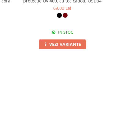
 corai
protecție UV 400, cu toc cadou, OSD34
Etnic Tr
69,00 Lei
d
IN STOC
VEZI VARIANTE