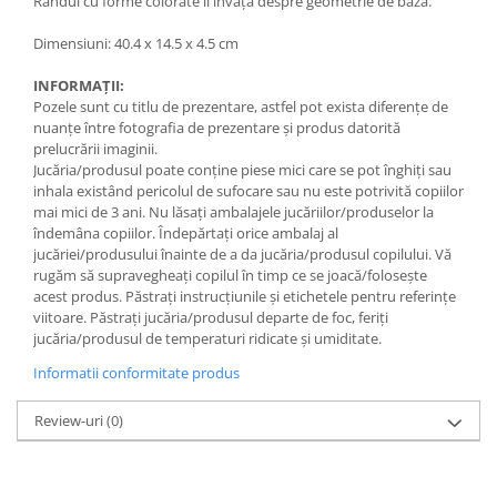
Rândul cu forme colorate îi invață despre geometrie de bază.
Dimensiuni: 40.4 x 14.5 x 4.5 cm
INFORMAȚII:
Pozele sunt cu titlu de prezentare, astfel pot exista diferențe de
nuanțe între fotografia de prezentare și produs datorită
prelucrării imaginii.
Jucăria/produsul poate conține piese mici care se pot înghiți sau
inhala existând pericolul de sufocare sau nu este potrivită copiilor
mai mici de 3 ani. Nu lăsați ambalajele jucăriilor/produselor la
îndemâna copiilor. Îndepărtați orice ambalaj al
jucăriei/produsului înainte de a da jucăria/produsul copilului. Vă
rugăm să supravegheați copilul în timp ce se joacă/folosește
acest produs. Păstrați instrucțiunile și etichetele pentru referințe
viitoare. Păstrați jucăria/produsul departe de foc, feriți
jucăria/produsul de temperaturi ridicate și umiditate.
Informatii conformitate produs
Review-uri
(0)