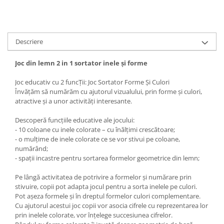
Descriere
Joc din lemn 2 in 1 sortator inele și forme
Joc educativ cu 2 funcȚii: Joc Sortator Forme Și Culori
Învățăm să numărăm cu ajutorul vizualului, prin forme și culori,
atractive și a unor activități interesante.
Descoperă funcțiile educative ale jocului:
- 10 coloane cu inele colorate – cu înălțimi crescătoare;
- o mulțime de inele colorate ce se vor stivui pe coloane,
numărând;
- spații incastre pentru sortarea formelor geometrice din lemn;
Pe lângă activitatea de potrivire a formelor și numărare prin
stivuire, copii pot adapta jocul pentru a sorta inelele pe culori.
Pot așeza formele și în dreptul formelor culori complementare.
Cu ajutorul acestui joc copii vor asocia cifrele cu reprezentarea lor
prin inelele colorate, vor înțelege succesiunea cifrelor.