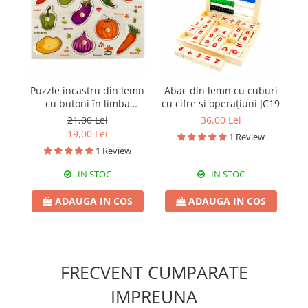
Puzzle incastru din lemn
Abac din lemn cu cuburi
J
cu butoni în limba
cu cifre și operațiuni JC19
română cu legume JC34
21,00 Lei
36,00 Lei
19,00 Lei
1 Review
1 Review
IN STOC
IN STOC
ADAUGA IN COS
ADAUGA IN COS
FRECVENT CUMPARATE
IMPREUNA