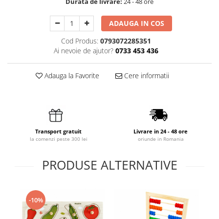
Durata de livrare:
24 - 48 ore
ADAUGA IN COS
Cod Produs:
0793072285351
Ai nevoie de ajutor?
0733 453 436
Adauga la Favorite
Cere informatii
Transport gratuit
Livrare in 24 - 48 ore
la comenzi peste 300 lei
oriunde in Romania
PRODUSE ALTERNATIVE
-10%