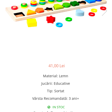
Pături cu blăniță
Pilote cu blăniță
41,00 Lei
Material
:
Lemn
Jucării
:
Educative
Tip
:
Sortat
Vârsta Recomandată
:
3 ani+
IN STOC