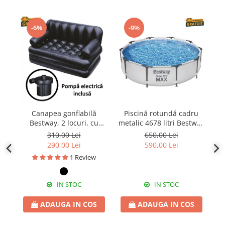
-6%
-9%
Canapea gonflabilă
Piscină rotundă cadru
Bestway, 2 locuri, cu
metalic 4678 litri Bestway
B
pompă inclusă 186 x 145
Steel Pro Max 305x76 cm
310,00 Lei
650,00 Lei
x 64 cm
290,00 Lei
590,00 Lei
1 Review
IN STOC
IN STOC
ADAUGA IN COS
ADAUGA IN COS