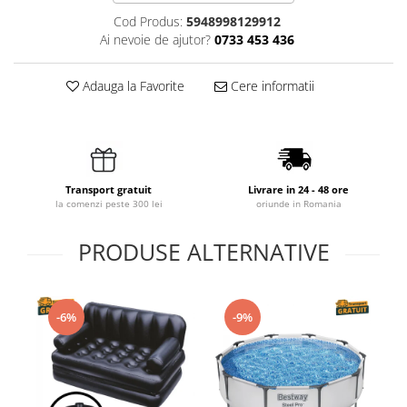
Cod Produs:
5948998129912
Ai nevoie de ajutor?
0733 453 436
Adauga la Favorite
Cere informatii
Transport gratuit
Livrare in 24 - 48 ore
la comenzi peste 300 lei
oriunde in Romania
PRODUSE ALTERNATIVE
-6%
-9%