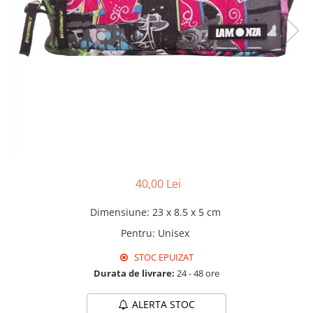
Pături cu blăniță
Pilote cu blăniță
40,00 Lei
Dimensiune
:
23 x 8.5 x 5 cm
Pentru
:
Unisex
STOC EPUIZAT
Durata de livrare:
24 - 48 ore
ALERTA STOC