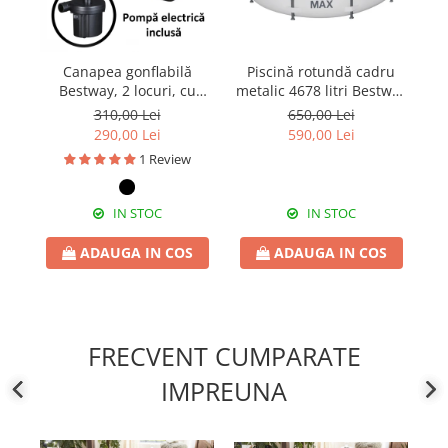
Canapea gonflabilă
Piscină rotundă cadru
Bestway, 2 locuri, cu
metalic 4678 litri Bestway
B
pompă inclusă 186 x 145
Steel Pro Max 305x76 cm
310,00 Lei
650,00 Lei
x 64 cm
290,00 Lei
590,00 Lei
1 Review
IN STOC
IN STOC
ADAUGA IN COS
ADAUGA IN COS
FRECVENT CUMPARATE
IMPREUNA