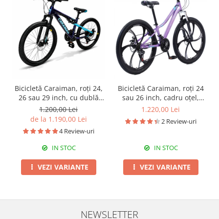
Bicicletă Caraiman, roți 24,
Bicicletă Caraiman, roți 24
26 sau 29 inch, cu dublă
sau 26 inch, cadru oțel,
suspensie, frâne pe disc,
frâne pe disc, mov
1.200,00 Lei
1.220,00 Lei
cameleon
de la 1.190,00 Lei
2 Review-uri
4 Review-uri
IN STOC
IN STOC
VEZI VARIANTE
VEZI VARIANTE
NEWSLETTER