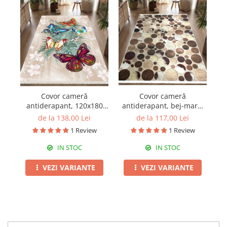
Covor cameră
Covor cameră
antiderapant, bej-maro,
a
antiderapant, 120x180
model Terra
cm, model fluturi
de la 117,00 Lei
de la 138,00 Lei
1 Review
1 Review
IN STOC
IN STOC
VEZI VARIANTE
VEZI VARIANTE