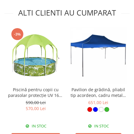
ALTI CLIENTI AU CUMPARAT
-3%
Piscină pentru copii cu
Pavilion de grădină, pliabil
parasolar protecție UV 1688
tip acordeon, cadru metalic
litri Bestway 244x51 cm
3 x 4.5 m, albastru, PV14
590,00 Lei
651,00 Lei
570,00 Lei
IN STOC
IN STOC