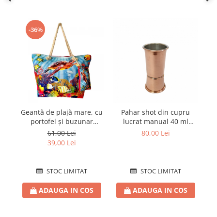
-36%
Geantă de plajă mare, cu
Pahar shot din cupru
portofel și buzunar
lucrat manual 40 ml
pe
interior KD2474
CTR39
6
61,00 Lei
80,00 Lei
39,00 Lei
STOC LIMITAT
STOC LIMITAT
ADAUGA IN COS
ADAUGA IN COS