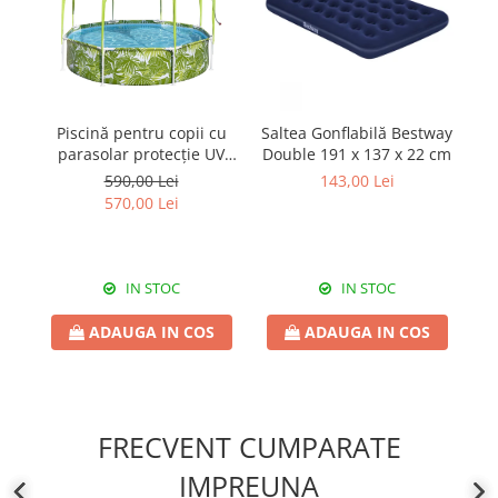
Piscină pentru copii cu
Saltea Gonflabilă Bestway
parasolar protecție UV
Double 191 x 137 x 22 cm
me
1688 litri Bestway 244x51
St
590,00 Lei
143,00 Lei
cm
570,00 Lei
IN STOC
IN STOC
ADAUGA IN COS
ADAUGA IN COS
FRECVENT CUMPARATE
IMPREUNA