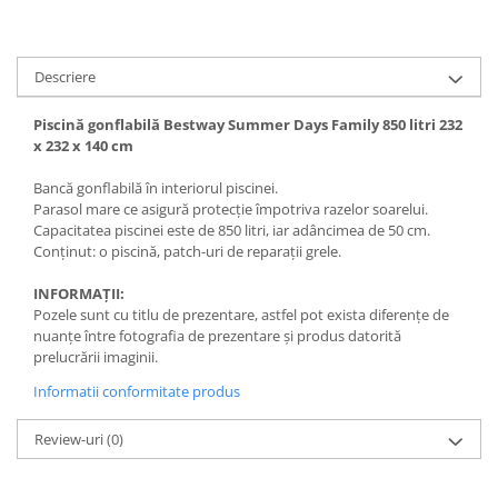
Descriere
Piscină gonflabilă Bestway Summer Days Family 850 litri 232
x 232 x 140 cm
Bancă gonflabilă în interiorul piscinei.
Parasol mare ce asigură protecție împotriva razelor soarelui.
Capacitatea piscinei este de 850 litri, iar adâncimea de 50 cm.
Conținut: o piscină, patch-uri de reparații grele.
INFORMAȚII:
Pozele sunt cu titlu de prezentare, astfel pot exista diferențe de
nuanțe între fotografia de prezentare și produs datorită
prelucrării imaginii.
Informatii conformitate produs
Review-uri
(0)