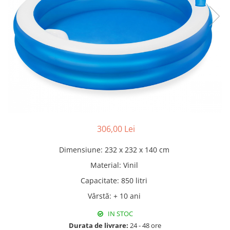
Pături cu blăniță
Pilote cu blăniță
306,00 Lei
Dimensiune
:
232 x 232 x 140 cm
Material
:
Vinil
Capacitate
:
850 litri
Vârstă
:
+ 10 ani
IN STOC
Durata de livrare:
24 - 48 ore