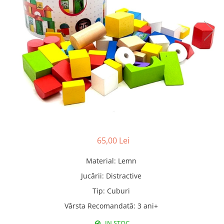
Pături cu blăniță
Pilote cu blăniță
65,00 Lei
Material
:
Lemn
Jucării
:
Distractive
Tip
:
Cuburi
Vârsta Recomandată
:
3 ani+
IN STOC