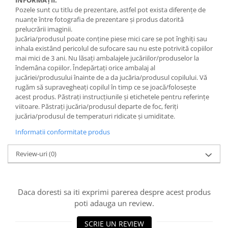
INFORMAȚII:
Pozele sunt cu titlu de prezentare, astfel pot exista diferențe de
nuanțe între fotografia de prezentare și produs datorită
prelucrării imaginii.
Jucăria/produsul poate conține piese mici care se pot înghiți sau
inhala existând pericolul de sufocare sau nu este potrivită copiilor
mai mici de 3 ani. Nu lăsați ambalajele jucăriilor/produselor la
îndemâna copiilor. Îndepărtați orice ambalaj al
jucăriei/produsului înainte de a da jucăria/produsul copilului. Vă
rugăm să supravegheați copilul în timp ce se joacă/folosește
acest produs. Păstrați instrucțiunile și etichetele pentru referințe
viitoare. Păstrați jucăria/produsul departe de foc, feriți
jucăria/produsul de temperaturi ridicate și umiditate.
Informatii conformitate produs
Review-uri
(0)
Daca doresti sa iti exprimi parerea despre acest produs
poti adauga un review.
SCRIE UN REVIEW