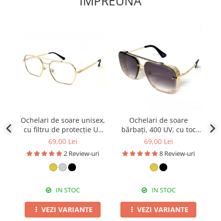
IMPREUNA
Ochelari de soare unisex,
Ochelari de soare
cu filtru de protecție UV
bărbați, 400 UV, cu toc
400, cu toc cadou, OSX25
cadou, OSB04
p
69,00 Lei
69,00 Lei
2 Review-uri
8 Review-uri
IN STOC
IN STOC
VEZI VARIANTE
VEZI VARIANTE