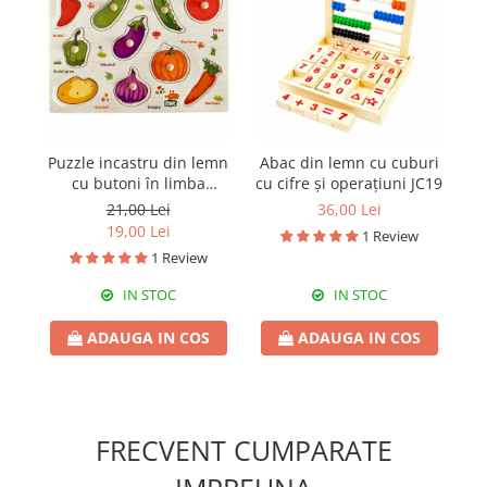
Puzzle incastru din lemn
Abac din lemn cu cuburi
J
cu butoni în limba
cu cifre și operațiuni JC19
română cu legume JC34
21,00 Lei
36,00 Lei
19,00 Lei
1 Review
1 Review
IN STOC
IN STOC
ADAUGA IN COS
ADAUGA IN COS
FRECVENT CUMPARATE