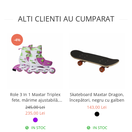
ALTI CLIENTI AU CUMPARAT
-4%
Role 3 In 1 Maxtar Triplex
Skateboard Maxtar Dragon,
fete, mărime ajustabilă,
începători, negru cu galben
mov/roz
245,00 Lei
143,00 Lei
235,00 Lei
IN STOC
IN STOC