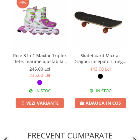
-4%
Role 3 In 1 Maxtar Triplex
Skateboard Maxtar
Ro
fete, mărime ajustabilă,
Dragon, începători, negru
aj
mov/roz
cu galben
245,00 Lei
143,00 Lei
235,00 Lei
IN STOC
IN STOC
VEZI VARIANTE
ADAUGA IN COS
FRECVENT CUMPARATE