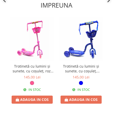
IMPREUNA
Trotinetă cu lumini și
Trotinetă cu lumini și
Tro
sunete, cu coșuleț, roz,
sunete, cu coșuleț,
1,
TRT07
albastru, TRT08
145,00 Lei
145,00 Lei
IN STOC
IN STOC
ADAUGA IN COS
ADAUGA IN COS