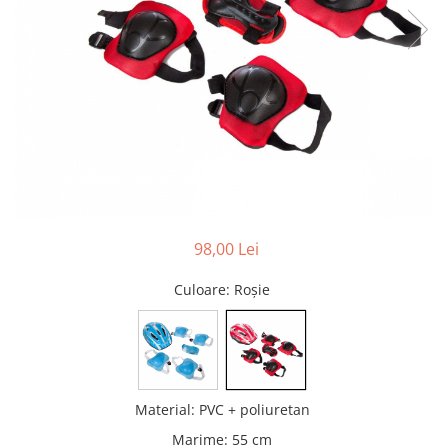
Pături cu blăniță
Pilote cu blăniță
98,00 Lei
Culoare
: Roșie
Material
:
PVC + poliuretan
Marime
:
55 cm