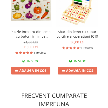
Puzzle incastru din lemn
Abac din lemn cu cuburi
J
cu butoni în limba
cu cifre și operațiuni JC19
română cu legume JC34
21,00 Lei
36,00 Lei
19,00 Lei
1 Review
1 Review
IN STOC
IN STOC
ADAUGA IN COS
ADAUGA IN COS
FRECVENT CUMPARATE
IMPREUNA