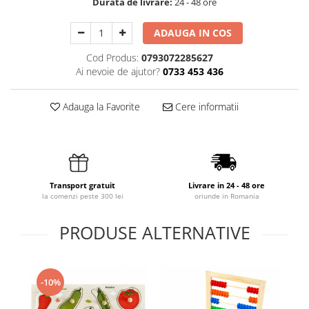
Durata de livrare:
24 - 48 ore
ADAUGA IN COS
Cod Produs:
0793072285627
Ai nevoie de ajutor?
0733 453 436
Adauga la Favorite
Cere informatii
Transport gratuit
Livrare in 24 - 48 ore
la comenzi peste 300 lei
oriunde in Romania
PRODUSE ALTERNATIVE
-10%