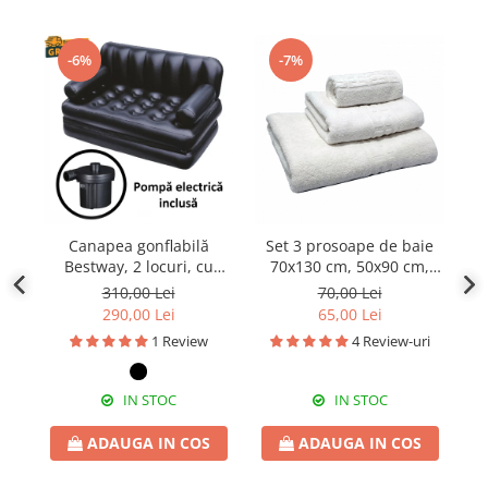
-6%
-7%
Canapea gonflabilă
Set 3 prosoape de baie
Bestway, 2 locuri, cu
70x130 cm, 50x90 cm,
me
pompă inclusă 186 x 145
30x50 cm, bumbac, alb
St
310,00 Lei
70,00 Lei
x 64 cm
290,00 Lei
65,00 Lei
1 Review
4 Review-uri
IN STOC
IN STOC
ADAUGA IN COS
ADAUGA IN COS