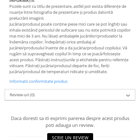
INFORMAȚII:
Pozele sunt cu titlu de prezentare, astfel pot exista diferențe de
nuanțe între fotografia de prezentare și produs datorită
prelucrării imaginii.
Jucăria/produsul poate conține piese mici care se pot înghiți sau
inhala existând pericolul de sufocare sau nu este potrivită copiilor
mai mici de 3 ani. Nu lăsați ambalajele jucăriilor/produselor la
îndemâna copiilor. Îndepărtați orice ambalaj al
jucăriei/produsului înainte de a da jucăria/produsul copilului. Vă
rugăm să supravegheați copilul în timp ce se joacă/folosește
acest produs. Păstrați instrucțiunile și etichetele pentru referințe
viitoare. Păstrați jucăria/produsul departe de foc, feriți
jucăria/produsul de temperaturi ridicate și umiditate.
Informatii conformitate produs
Review-uri
(0)
Daca doresti sa iti exprimi parerea despre acest produs
poti adauga un review.
SCRIE UN REVIEW