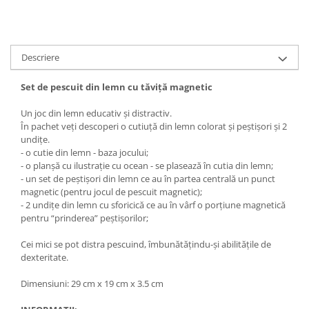
Descriere
Set de pescuit din lemn cu tăviță magnetic
Un joc din lemn educativ și distractiv.
În pachet veți descoperi o cutiuță din lemn colorat și peștișori și 2
undițe.
- o cutie din lemn - baza jocului;
- o planșă cu ilustrație cu ocean - se plasează în cutia din lemn;
- un set de peștișori din lemn ce au în partea centrală un punct
magnetic (pentru jocul de pescuit magnetic);
- 2 undițe din lemn cu sforicică ce au în vârf o porțiune magnetică
pentru “prinderea” peștișorilor;
Cei mici se pot distra pescuind, îmbunătățindu-și abilitățile de
dexteritate.
Dimensiuni: 29 cm x 19 cm x 3.5 cm