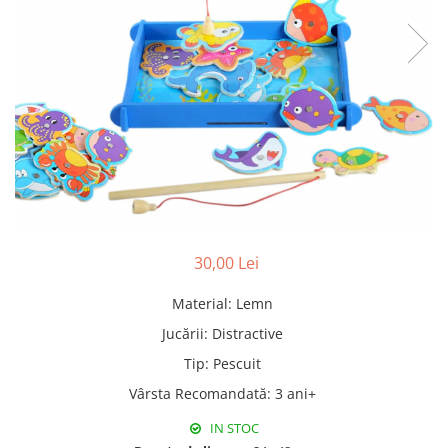
Pături cu blăniță
Pilote cu blăniță
30,00 Lei
Material
:
Lemn
Jucării
:
Distractive
Tip
:
Pescuit
Vârsta Recomandată
:
3 ani+
IN STOC