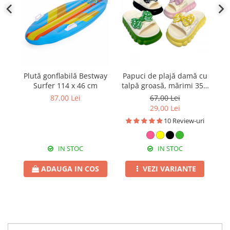
Plută gonflabilă Bestway
Papuci de plajă damă cu
In
Surfer 114 x 46 cm
talpă groasă, mărimi 35 -
2
40, PD58
t
87,00 Lei
67,00 Lei
29,00 Lei
10 Review-uri
IN STOC
IN STOC
ADAUGA IN COS
VEZI VARIANTE