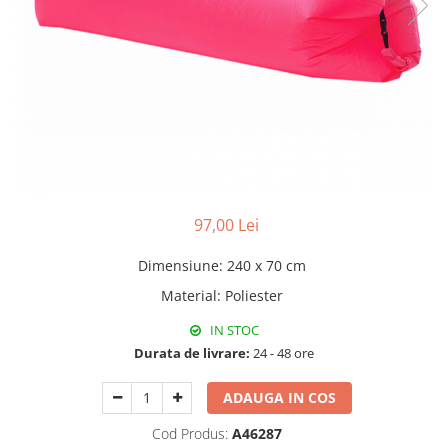
Pături cu blăniță
Pilote cu blăniță
97,00 Lei
Dimensiune
:
240 x 70 cm
Material
:
Poliester
IN STOC
Durata de livrare:
24 - 48 ore
ADAUGA IN COS
Cod Produs:
A46287