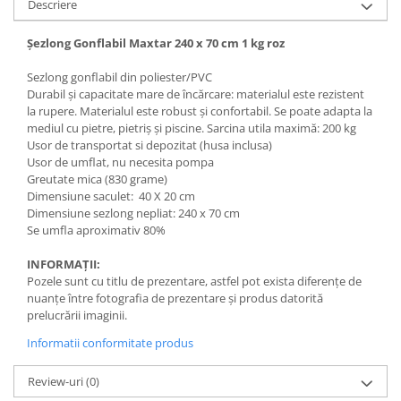
Descriere
Șezlong Gonflabil Maxtar 240 x 70 cm 1 kg roz
Sezlong gonflabil din poliester/PVC
Durabil și capacitate mare de încărcare: materialul este rezistent
la rupere. Materialul este robust și confortabil. Se poate adapta la
mediul cu pietre, pietriș și piscine. Sarcina utila maximă: 200 kg
Usor de transportat si depozitat (husa inclusa)
Usor de umflat, nu necesita pompa
Greutate mica (830 grame)
Dimensiune saculet: 40 X 20 cm
Dimensiune sezlong nepliat: 240 x 70 cm
Se umfla aproximativ 80%
INFORMAȚII:
Pozele sunt cu titlu de prezentare, astfel pot exista diferențe de
nuanțe între fotografia de prezentare și produs datorită
prelucrării imaginii.
Informatii conformitate produs
Review-uri
(0)