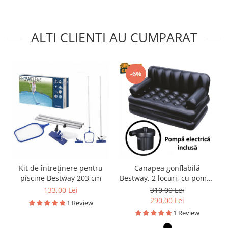
ALTI CLIENTI AU CUMPARAT
-6%
Kit de întreținere pentru
Canapea gonflabilă
piscine Bestway 203 cm
Bestway, 2 locuri, cu pompă
inclusă 186 x 145 x 64 cm
133,00 Lei
310,00 Lei
290,00 Lei
1 Review
1 Review