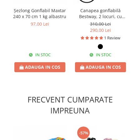
Șezlong Gonflabil Maxtar
Canapea gonflabilă
240 x 70 cm 1 kg albastru
Bestway, 2 locuri, cu
pompă inclusă 186 x 145
c
97,00 Lei
310,00 Lei
x 64 cm
290,00 Lei
1 Review
IN STOC
IN STOC
ADAUGA IN COS
ADAUGA IN COS
FRECVENT CUMPARATE
IMPREUNA
-57%