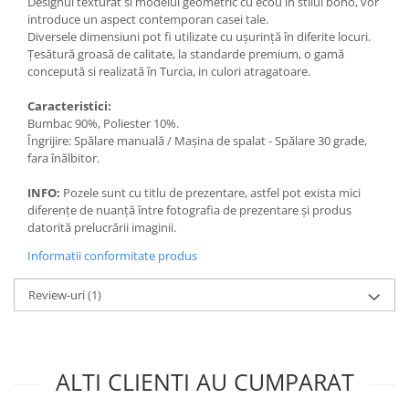
Designul texturat si modelul geometric cu ecou in stilul boho, vor
introduce un aspect contemporan casei tale.
Diversele dimensiuni pot fi utilizate cu ușurință în diferite locuri.
Țesătură groasă de calitate, la standarde premium, o gamă
concepută si realizată în Turcia, in culori atragatoare.
Caracteristici:
Bumbac 90%, Poliester 10%.
Îngrijire: Spălare manuală / Mașina de spalat - Spălare 30 grade,
fara înălbitor.
INFO:
Pozele sunt cu titlu de prezentare, astfel pot exista mici
diferențe de nuanță între fotografia de prezentare și produs
datorită prelucrării imaginii.
Informatii conformitate produs
Review-uri
(1)
ALTI CLIENTI AU CUMPARAT