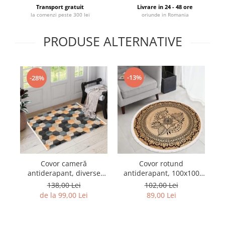
Transport gratuit
Livrare in 24 - 48 ore
la comenzi peste 300 lei
oriunde in Romania
PRODUSE ALTERNATIVE
-13%
-28%
Covor cameră
Covor rotund
antiderapant, diverse
antiderapant, 100x100
mărimi, CCA1412
cm, COR010
138,00 Lei
102,00 Lei
de la 99,00 Lei
89,00 Lei