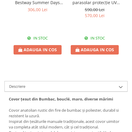
Bestway Summer Days
parasolar protecție UV
c
Family 850 litri 232 x 232
1688 litri Bestway 244x51
40
306,00 Lei
590,00 Lei
x 140 cm
cm
570,00 Lei
IN STOC
IN STOC
ADAUGA IN COS
ADAUGA IN COS
Descriere
Covor țesut din Bumbac, bouclé, maro, diverse mărimi
Covor anatolian rustic din fire de bumbac și poliester, durabil si
rezistent la uzură.
Inspirat din țesăturile manuale tradiționale, acest covor uimitor
va completa atât stilul modern, cât și cel tradițional.