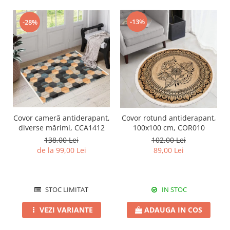
-13%
-28%
Covor cameră antiderapant,
Covor rotund antiderapant,
diverse mărimi, CCA1412
100x100 cm, COR010
138,00 Lei
102,00 Lei
de la 99,00 Lei
89,00 Lei
STOC LIMITAT
IN STOC
VEZI VARIANTE
ADAUGA IN COS