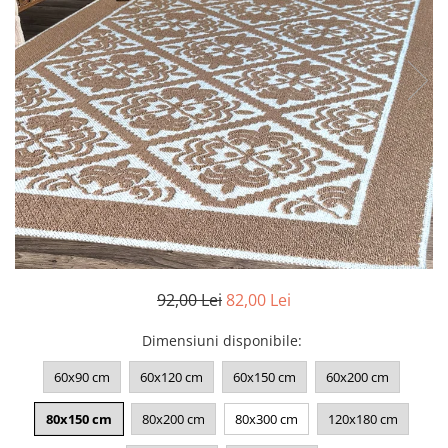
Pături cu blăniță
Pilote cu blăniță
92,00 Lei
82,00 Lei
Dimensiuni disponibile
:
60x90 cm
60x120 cm
60x150 cm
60x200 cm
80x150 cm
80x200 cm
80x300 cm
120x180 cm