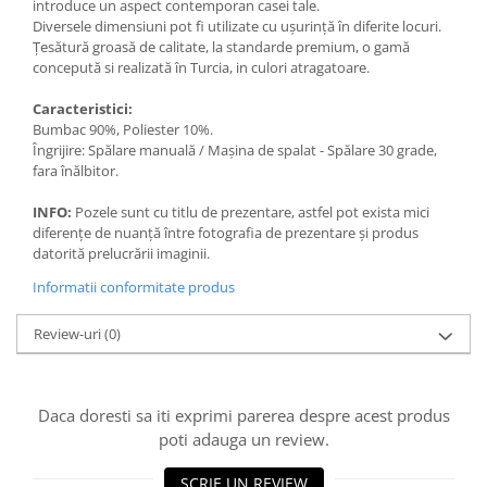
introduce un aspect contemporan casei tale.
Diversele dimensiuni pot fi utilizate cu ușurință în diferite locuri.
Țesătură groasă de calitate, la standarde premium, o gamă
concepută si realizată în Turcia, in culori atragatoare.
Caracteristici:
Bumbac 90%, Poliester 10%.
Îngrijire: Spălare manuală / Mașina de spalat - Spălare 30 grade,
fara înălbitor.
INFO:
Pozele sunt cu titlu de prezentare, astfel pot exista mici
diferențe de nuanță între fotografia de prezentare și produs
datorită prelucrării imaginii.
Informatii conformitate produs
Review-uri
(0)
Daca doresti sa iti exprimi parerea despre acest produs
poti adauga un review.
SCRIE UN REVIEW