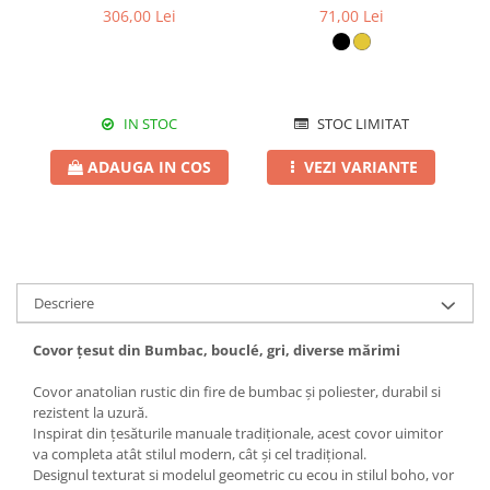
Family 850 litri 232 x 232
protecție UV 400, cu toc
30
306,00 Lei
71,00 Lei
x 140 cm
cadou, OSB41
IN STOC
STOC LIMITAT
ADAUGA IN COS
VEZI VARIANTE
Descriere
Covor țesut din Bumbac, bouclé, gri, diverse mărimi
Covor anatolian rustic din fire de bumbac și poliester, durabil si
rezistent la uzură.
Inspirat din țesăturile manuale tradiționale, acest covor uimitor
va completa atât stilul modern, cât și cel tradițional.
Designul texturat si modelul geometric cu ecou in stilul boho, vor