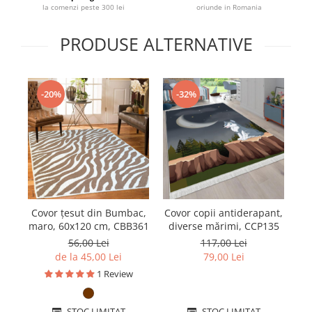
la comenzi peste 300 lei
oriunde in Romania
PRODUSE ALTERNATIVE
-20%
-32%
Covor țesut din Bumbac,
Covor copii antiderapant,
maro, 60x120 cm, CBB361
diverse mărimi, CCP135
a
56,00 Lei
117,00 Lei
de la 45,00 Lei
79,00 Lei
1 Review
STOC LIMITAT
STOC LIMITAT