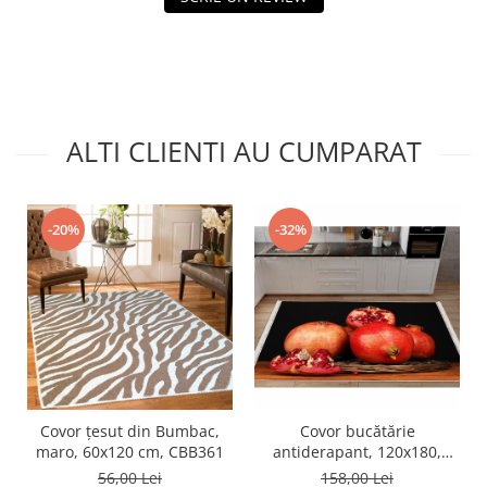
ALTI CLIENTI AU CUMPARAT
-20%
-32%
Covor țesut din Bumbac,
Covor bucătărie
maro, 60x120 cm, CBB361
antiderapant, 120x180,
CBU114
56,00 Lei
158,00 Lei