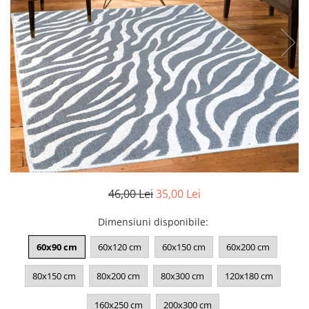
Pături cu blăniță
Pilote cu blăniță
46,00 Lei
35,00 Lei
Dimensiuni disponibile
:
60x90 cm
60x120 cm
60x150 cm
60x200 cm
80x150 cm
80x200 cm
80x300 cm
120x180 cm
160x250 cm
200x300 cm