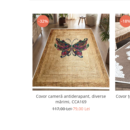
-32%
-18
Covor cameră antiderapant, diverse
Covor 
mărimi, CCA169
117,00 Lei
79,00 Lei