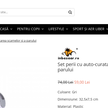
 CASĂ
PENTRU COPII
LIFESTYLE
SPORT ȘI AER LIBER
area scamelor si a parului
Set perii cu auto-cura
parului
74,00 Lei
59,00 Lei
Culoare
:
Gri
Dimensiune
:
32,5x7,5 cm
Material
:
Plastic