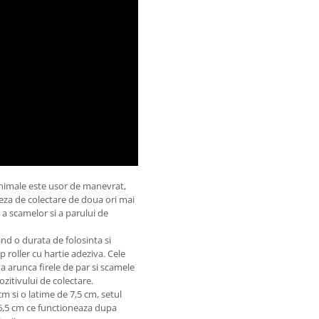
animale este usor de manevrat,
teza de colectare de doua ori mai
 a scamelor si a parului de
nd o durata de folosinta si
 roller cu hartie adeziva. Cele
a arunca firele de par si scamele
zitivului de colectare.
m si o latime de 7,5 cm, setul
 6,5 cm ce functioneaza dupa