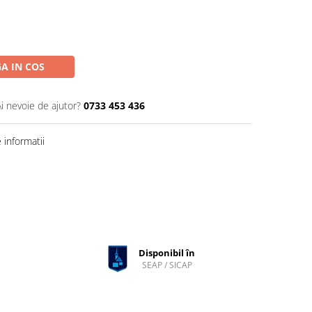
A IN COS
Ai nevoie de ajutor?
0733 453 436
informatii
Disponibil în
SEAP / SICAP