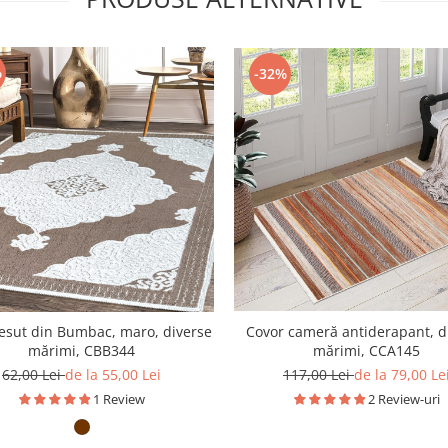
%
-32%
țesut din Bumbac, maro, diverse
Covor cameră antiderapant, d
mărimi, CBB344
mărimi, CCA145
62,00 Lei
de la 55,00 Lei
117,00 Lei
de la 79,00 Le
1 Review
2 Review-uri