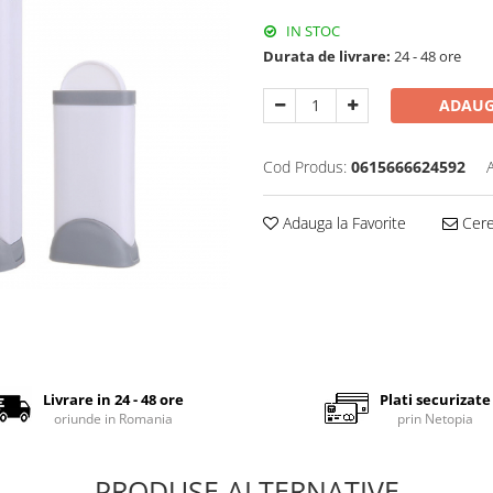
IN STOC
Durata de livrare:
24 - 48 ore
ADAUG
Cod Produs:
0615666624592
Adauga la Favorite
Cere 
Livrare in 24 - 48 ore
Plati securizate
oriunde in Romania
prin Netopia
PRODUSE ALTERNATIVE