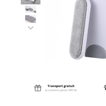
Pături cu blăniță
Pilote cu blăniță
Distribuie
pe
Facebook
Transport gratuit
la comenzi peste 300 lei