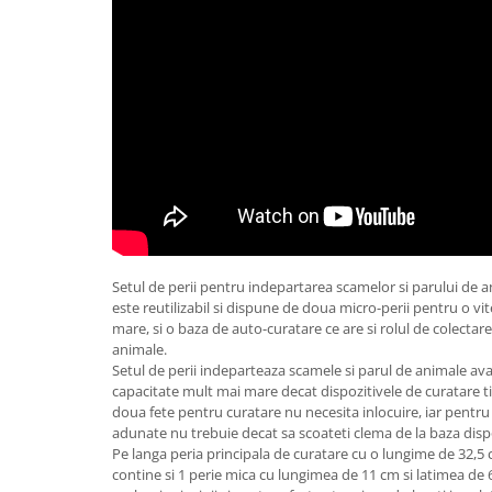
Setul de perii pentru indepartarea scamelor si parului de 
este reutilizabil si dispune de doua micro-perii pentru o vi
mare, si o baza de auto-curatare ce are si rolul de colectare
animale.
Setul de perii indeparteaza scamele si parul de animale ava
capacitate mult mai mare decat dispozitivele de curatare tip
doua fete pentru curatare nu necesita inlocuire, iar pentru 
adunate nu trebuie decat sa scoateti clema de la baza dispo
Pe langa peria principala de curatare cu o lungime de 32,5 c
contine si 1 perie mica cu lungimea de 11 cm si latimea de