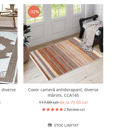
-28%
-32%
 diverse
Covor cameră antiderapant, diverse
Covor ca
mărimi, CCA145
i
117,00 Lei
de la 79,00 Lei
138
2 Review-uri
STOC LIMITAT