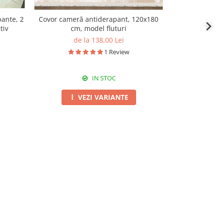
pante, 2
Ochelari de 
Covor cameră antiderapant, 120x180
tiv
protecție UV
cm, model fluturi
de la 138,00 Lei
1 Review
IN STOC
VEZI VARIANTE