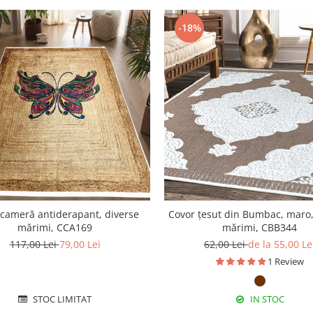
-18%
 cameră antiderapant, diverse
Covor țesut din Bumbac, maro,
mărimi, CCA169
mărimi, CBB344
117,00 Lei
79,00 Lei
62,00 Lei
de la 55,00 Le
1 Review
STOC LIMITAT
IN STOC