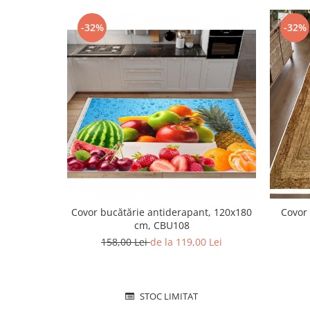
-32%
-32%
Covor bucătărie antiderapant, 120x180
Covor
cm, CBU108
158,00 Lei
de la 119,00 Lei
STOC LIMITAT