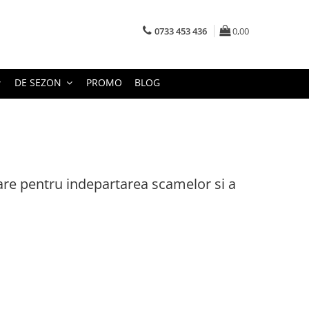
0733 453 436
0,00
DE SEZON
PROMO
BLOG
tare pentru indepartarea scamelor si a