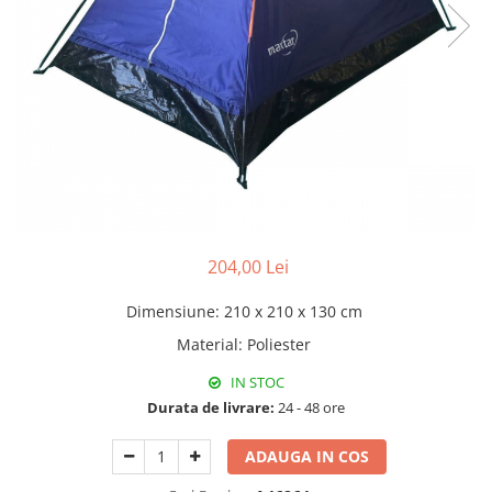
Pături cu blăniță
Pilote cu blăniță
204,00 Lei
Dimensiune
:
210 x 210 x 130 cm
Material
:
Poliester
IN STOC
Durata de livrare:
24 - 48 ore
ADAUGA IN COS