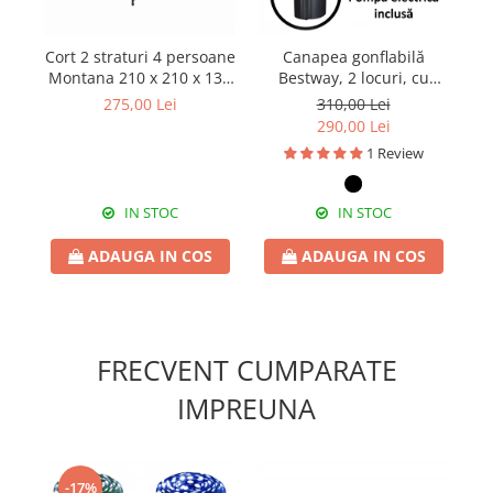
Cort 2 straturi 4 persoane
Canapea gonflabilă
Montana 210 x 210 x 130
Bestway, 2 locuri, cu
cm
pompă inclusă 186 x 145
c
275,00 Lei
310,00 Lei
x 64 cm
290,00 Lei
1 Review
IN STOC
IN STOC
ADAUGA IN COS
ADAUGA IN COS
FRECVENT CUMPARATE
IMPREUNA
-17%