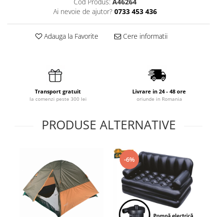
Cod Produs:
A46264
Ai nevoie de ajutor?
0733 453 436
Adauga la Favorite
Cere informatii
Transport gratuit
Livrare in 24 - 48 ore
la comenzi peste 300 lei
oriunde in Romania
PRODUSE ALTERNATIVE
-6%