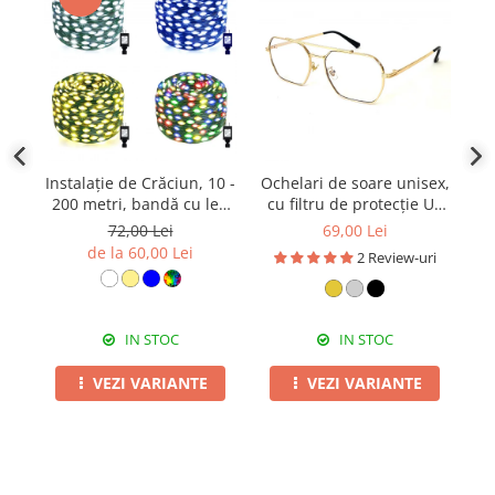
Instalație de Crăciun, 10 -
Ochelari de soare unisex,
200 metri, bandă cu led
cu filtru de protecție UV
b
turnat, exterior, diverse
400, cu toc cadou, OSX25
72,00 Lei
69,00 Lei
culori
de la 60,00 Lei
2 Review-uri
IN STOC
IN STOC
VEZI VARIANTE
VEZI VARIANTE