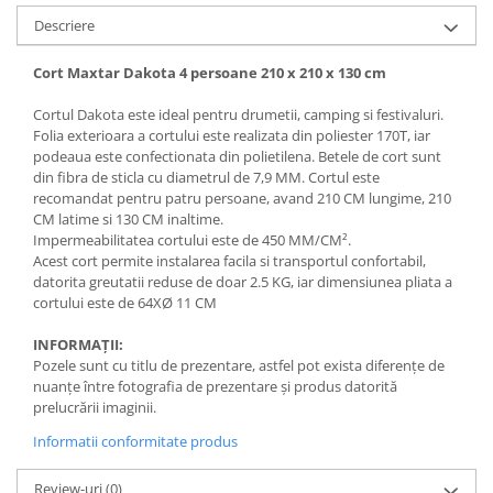
Descriere
Cort Maxtar Dakota 4 persoane 210 x 210 x 130 cm
Cortul Dakota este ideal pentru drumetii, camping si festivaluri.
Folia exterioara a cortului este realizata din poliester 170T, iar
podeaua este confectionata din polietilena. Betele de cort sunt
din fibra de sticla cu diametrul de 7,9 MM. Cortul este
recomandat pentru patru persoane, avand 210 CM lungime, 210
CM latime si 130 CM inaltime.
Impermeabilitatea cortului este de 450 MM/CM².
Acest cort permite instalarea facila si transportul confortabil,
datorita greutatii reduse de doar 2.5 KG, iar dimensiunea pliata a
cortului este de 64XØ 11 CM
INFORMAȚII:
Pozele sunt cu titlu de prezentare, astfel pot exista diferențe de
nuanțe între fotografia de prezentare și produs datorită
prelucrării imaginii.
Informatii conformitate produs
Review-uri
(0)