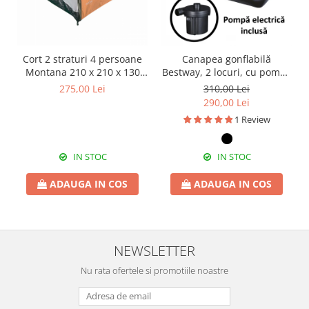
Cort 2 straturi 4 persoane
Canapea gonflabilă
Montana 210 x 210 x 130
Bestway, 2 locuri, cu pompă
cm
inclusă 186 x 145 x 64 cm
275,00 Lei
310,00 Lei
290,00 Lei
1 Review
IN STOC
IN STOC
ADAUGA IN COS
ADAUGA IN COS
NEWSLETTER
Nu rata ofertele si promotiile noastre