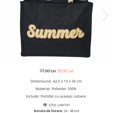
Pături cu blăniță
Pilote cu blăniță
77,00 Lei
39,00 Lei
Dimensiune
:
42,5 x 13 x 34 cm
Material
:
Poliester 100%
Include
:
Portofel cu aceeași culoare
STOC LIMITAT
Durata de livrare:
24 - 48 ore