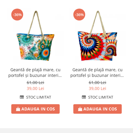
-36%
-36%
Geantă de plajă mare, cu
Geantă de plajă mare, cu
portofel și buzunar interior
portofel și buzunar interior
KD2489
KD2482
61,00 Lei
61,00 Lei
39,00 Lei
39,00 Lei
STOC LIMITAT
STOC LIMITAT
ADAUGA IN COS
ADAUGA IN COS