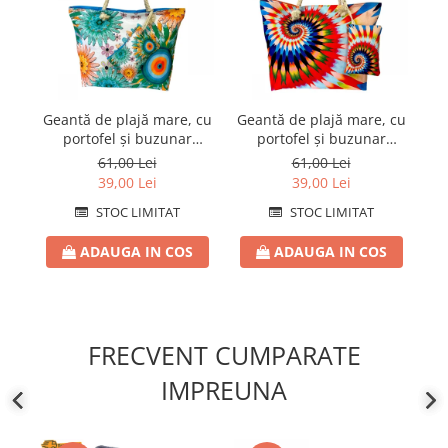
Geantă de plajă mare, cu
Geantă de plajă mare, cu
Ge
portofel și buzunar
portofel și buzunar
interior KD2489
interior KD2482
61,00 Lei
61,00 Lei
39,00 Lei
39,00 Lei
STOC LIMITAT
STOC LIMITAT
ADAUGA IN COS
ADAUGA IN COS
FRECVENT CUMPARATE
IMPREUNA