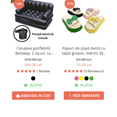
-6%
-57%
Canapea gonflabilă
Papuci de plajă damă cu
Bestway, 2 locuri, cu
talpă groasă, mărimi 35 -
B
pompă inclusă 186 x 145
40, PD58
310,00 Lei
67,00 Lei
x 64 cm
290,00 Lei
29,00 Lei
1 Review
10 Review-uri
IN STOC
IN STOC
ADAUGA IN COS
VEZI VARIANTE