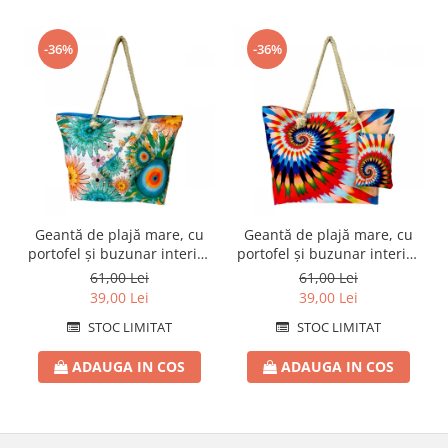
-36%
-36%
Geantă de plajă mare, cu
Geantă de plajă mare, cu
portofel și buzunar interior
portofel și buzunar interior
KD2489
KD2482
61,00 Lei
61,00 Lei
39,00 Lei
39,00 Lei
STOC LIMITAT
STOC LIMITAT
ADAUGA IN COS
ADAUGA IN COS