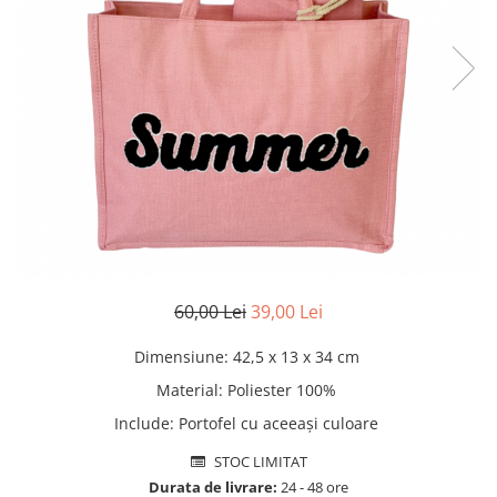
Pături cu blăniță
Pilote cu blăniță
60,00 Lei
39,00 Lei
Dimensiune
:
42,5 x 13 x 34 cm
Material
:
Poliester 100%
Include
:
Portofel cu aceeași culoare
STOC LIMITAT
Durata de livrare:
24 - 48 ore