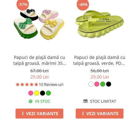
-57%
-48%
Papuci de plajă damă cu
Papuci de plajă damă cu
Pa
talpă groasă, mărimi 35 -
talpă groasă, verde, PD56
t
40, PD58
40/41
67,00 Lei
56,00 Lei
29,00 Lei
29,00 Lei
10 Review-uri
IN STOC
STOC LIMITAT
VEZI VARIANTE
VEZI VARIANTE