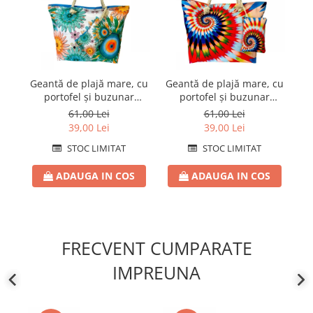
Geantă de plajă mare, cu
Geantă de plajă mare, cu
Ge
portofel și buzunar
portofel și buzunar
interior KD2489
interior KD2482
61,00 Lei
61,00 Lei
39,00 Lei
39,00 Lei
STOC LIMITAT
STOC LIMITAT
ADAUGA IN COS
ADAUGA IN COS
FRECVENT CUMPARATE
IMPREUNA