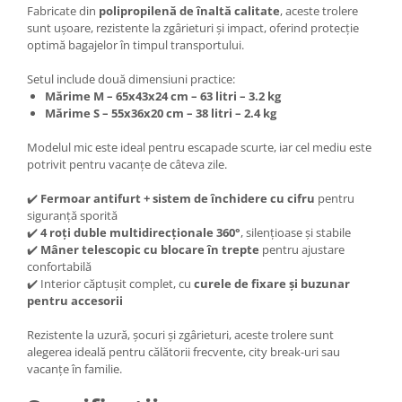
Fabricate din
polipropilenă de înaltă calitate
, aceste trolere
sunt ușoare, rezistente la zgârieturi și impact, oferind protecție
optimă bagajelor în timpul transportului.
Setul include două dimensiuni practice:
Mărime M – 65x43x24 cm – 63 litri – 3.2 kg
Mărime S – 55x36x20 cm – 38 litri – 2.4 kg
Modelul mic este ideal pentru escapade scurte, iar cel mediu este
potrivit pentru vacanțe de câteva zile.
✔️
Fermoar antifurt + sistem de închidere cu cifru
pentru
siguranță sporită
✔️
4 roți duble multidirecționale 360°
, silențioase și stabile
✔️
Mâner telescopic cu blocare în trepte
pentru ajustare
confortabilă
✔️ Interior căptușit complet, cu
curele de fixare și buzunar
pentru accesorii
Rezistente la uzură, șocuri și zgârieturi, aceste trolere sunt
alegerea ideală pentru călătorii frecvente, city break-uri sau
vacanțe în familie.