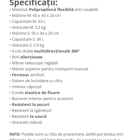
Specificații:
• Material:
Polipropilenă flexibilă
anti-casabilă
• Mărime M: 65 x 43 x 24 cm
• Capacitate M: 63 L
• Greutate M: 3.2 kg
• Mărime S: 55 x 36 x 20 cm
• Capacitate S: 38 L
• Greutate S: 2.4 kg
• 4 roți duble
multidirecționale 360°
• Roti
silențioase
• Mâner telescopic reglabil
• Mâner superior pentru transport manual
•
Fermoar
antifurt
• Sistem de închidere cu cifru
• Interior căptușit
• Curele
elastice de fixare
• Buzunar interior pentru accesorii
•
Rezistent la șocuri
• Rezistent la zgârieturi
• Rezistent
la uzură
• Greutate redusă
INFO:
Pozele sunt cu titlu de prezentare, astfel pot exista mici