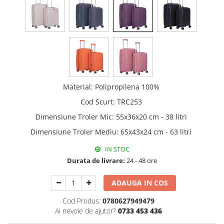
Material
:
Polipropilena 100%
Cod Scurt
:
TRC253
Dimensiune Troler Mic
:
55x36x20 cm - 38 litri
Dimensiune Troler Mediu
:
65x43x24 cm - 63 litri
IN STOC
Durata de livrare:
24 - 48 ore
ADAUGA IN COS
Cod Produs:
0780627949479
Ai nevoie de ajutor?
0733 453 436