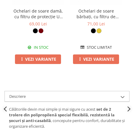
Ochelari de soare damă,
Ochelari de soare
cu filtru de protecție UV
bărbați, cu filtru de
400, cu toc cadou, OSD34
protecție UV 400, cu toc
p
69,00 Lei
71,00 Lei
cadou, OSB41
IN STOC
STOC LIMITAT
VEZI VARIANTE
VEZI VARIANTE
Descriere
Călătoriile devin mai simple și mai sigure cu acest
set de 2
trolere din polipropilenă special flexibilă, rezistentă la
șocuri și anti-casabilă
, concepute pentru confort, durabilitate și
organizare eficientă.