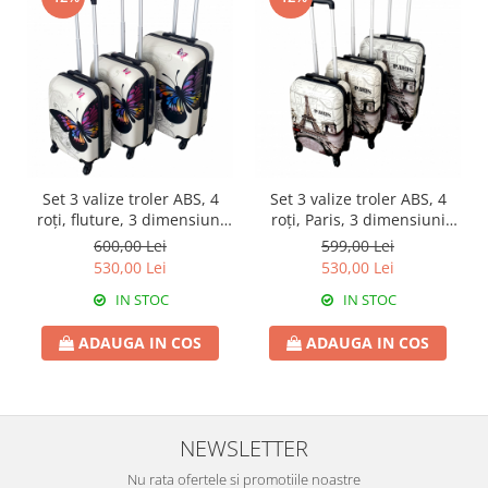
Set 3 valize troler ABS, 4
Set 3 valize troler ABS, 4
roți, fluture, 3 dimensiuni
roți, Paris, 3 dimensiuni
S+M+L
S+M+L
600,00 Lei
599,00 Lei
530,00 Lei
530,00 Lei
IN STOC
IN STOC
ADAUGA IN COS
ADAUGA IN COS
NEWSLETTER
Nu rata ofertele si promotiile noastre