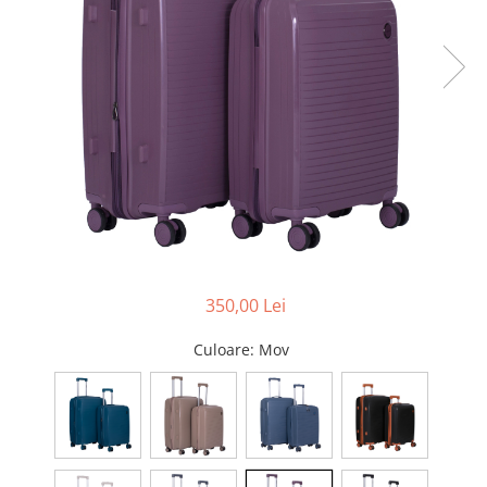
Pături cu blăniță
Pilote cu blăniță
350,00 Lei
Culoare
: Mov