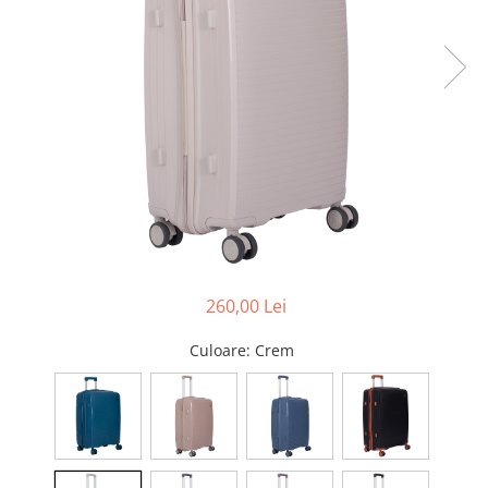
Pături cu blăniță
Pilote cu blăniță
260,00 Lei
Culoare
: Crem