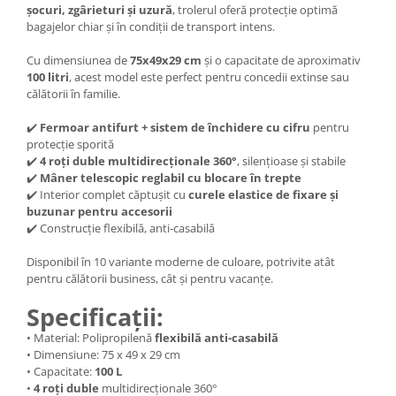
șocuri, zgârieturi și uzură
, trolerul oferă protecție optimă
bagajelor chiar și în condiții de transport intens.
Cu dimensiunea de
75x49x29 cm
și o capacitate de aproximativ
100 litri
, acest model este perfect pentru concedii extinse sau
călătorii în familie.
✔️
Fermoar antifurt + sistem de închidere cu cifru
pentru
protecție sporită
✔️
4 roți duble multidirecționale 360°
, silențioase și stabile
✔️
Mâner telescopic reglabil cu blocare în trepte
✔️ Interior complet căptușit cu
curele elastice de fixare și
buzunar pentru accesorii
✔️ Construcție flexibilă, anti-casabilă
Disponibil în 10 variante moderne de culoare, potrivite atât
pentru călătorii business, cât și pentru vacanțe.
Specificații:
• Material: Polipropilenă
flexibilă anti-casabilă
• Dimensiune: 75 x 49 x 29 cm
• Capacitate:
100 L
•
4 roți duble
multidirecționale 360°