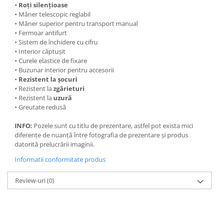
•
Roți silențioase
• Mâner telescopic reglabil
• Mâner superior pentru transport manual
• Fermoar antifurt
• Sistem de închidere cu cifru
• Interior căptușit
• Curele elastice de fixare
• Buzunar interior pentru accesorii
•
Rezistent la șocuri
• Rezistent la
zgârieturi
• Rezistent la
uzură
• Greutate redusă
INFO:
Pozele sunt cu titlu de prezentare, astfel pot exista mici
diferențe de nuanță între fotografia de prezentare și produs
datorită prelucrării imaginii.
Informatii conformitate produs
Review-uri
(0)