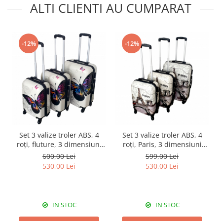
ALTI CLIENTI AU CUMPARAT
-12%
-12%
Set 3 valize troler ABS, 4
Set 3 valize troler ABS, 4
roți, fluture, 3 dimensiuni
roți, Paris, 3 dimensiuni
S+M+L
S+M+L
600,00 Lei
599,00 Lei
530,00 Lei
530,00 Lei
IN STOC
IN STOC