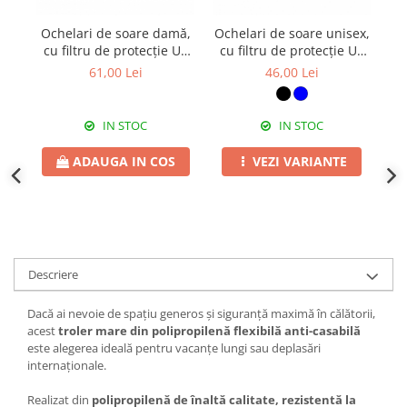
Ochelari de soare damă,
Ochelari de soare unisex,
cu filtru de protecție UV
cu filtru de protecție UV
băr
400, cu toc cadou, OSD79
400, cu toc cadou, OSX17
61,00 Lei
46,00 Lei
IN STOC
IN STOC
ADAUGA IN COS
VEZI VARIANTE
Descriere
Dacă ai nevoie de spațiu generos și siguranță maximă în călătorii,
acest
troler mare din polipropilenă flexibilă anti-casabilă
este alegerea ideală pentru vacanțe lungi sau deplasări
internaționale.
Realizat din
polipropilenă de înaltă calitate, rezistentă la