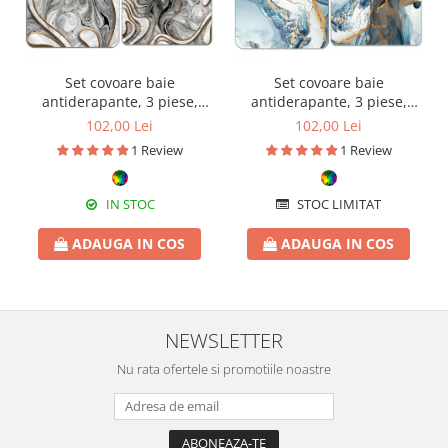
Set covoare baie
Set covoare baie
antiderapante, 3 piese,
antiderapante, 3 piese,
model abstract gri cu
model albastru cu accente
102,00 Lei
102,00 Lei
accente aurii
aurii
1 Review
1 Review
IN STOC
STOC LIMITAT
ADAUGA IN COS
ADAUGA IN COS
NEWSLETTER
Nu rata ofertele si promotiile noastre