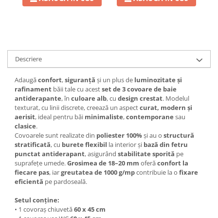
Descriere
Adaugă
confort
,
siguranță
și un plus de
luminozitate și
rafinament
băii tale cu acest
set de 3 covoare de baie
antiderapante
, în
culoare alb
, cu
design crestat
. Modelul
texturat, cu linii discrete, creează un aspect
curat, modern și
aerisit
, ideal pentru băi
minimaliste
,
contemporane
sau
clasice
.
Covoarele sunt realizate din
poliester 100%
și au o
structură
stratificată
, cu
burete flexibil
la interior și
bază din fetru
punctat antiderapant
, asigurând
stabilitate sporită
pe
suprafețe umede.
Grosimea de 18–20 mm
oferă
confort la
fiecare pas
, iar
greutatea de 1000 g/mp
contribuie la o
fixare
eficientă
pe pardoseală.
Setul conține:
• 1 covoraș chiuvetă
60 x 45 cm