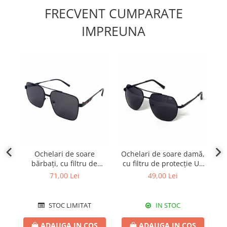
FRECVENT CUMPARATE
IMPREUNA
Ochelari de soare
Ochelari de soare damă,
S
bărbați, cu filtru de
cu filtru de protecție UV
a
protecție UV 400, cu toc
400, cu toc cadou, OSD10
71,00 Lei
49,00 Lei
cadou, OSB33
STOC LIMITAT
IN STOC
ADAUGA IN COS
ADAUGA IN COS