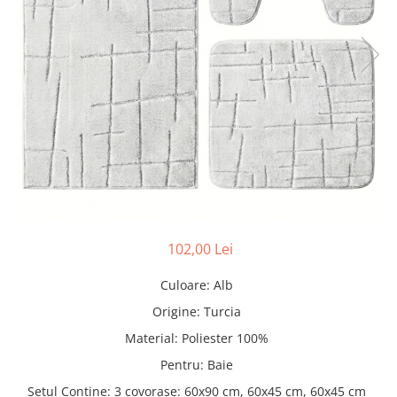
Pături cu blăniță
Pilote cu blăniță
102,00 Lei
Culoare
:
Alb
Origine
:
Turcia
Material
:
Poliester 100%
Pentru
:
Baie
Setul Conține
:
3 covorașe: 60x90 cm, 60x45 cm, 60x45 cm