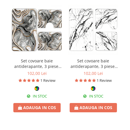
Set covoare baie
Set covoare baie
antiderapante, 3 piese,
antiderapante, 3 piese,
a
model abstract gri cu
design marmură albă
102,00 Lei
102,00 Lei
accente aurii
ma
1 Review
1 Review
IN STOC
IN STOC
ADAUGA IN COS
ADAUGA IN COS