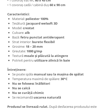
• 1 covoraș vas WC
60 x 45 cm
• 1 covoraș cadă / cabină duș
60 x 90 cm
Caracteristici:
Material:
poliester 100%
Țesătură:
jacquard welsoft 3D
Model:
crestat
Culoare:
alb
Bază:
fetru punctat antiderapant
Strat interior:
burete flexibil
Grosime:
18 – 20 mm
Greutate:
1000 g/mp
Textură
moale și plăcută la atingere
Potrivit pentru
utilizare zilnică în baie
Întreținere:
Se poate spăla
manual sau la mașina de spălat
Temperatura maximă de spălare:
30°C
Nu se folosesc înălbitori
Nu se calcă
Nu se curăță chimic
Se recomandă
uscarea naturală
Produsul se livrează rulat.
După desfacerea produsului este