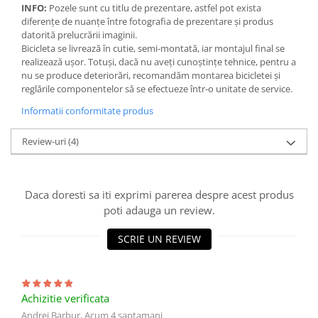
INFO:
Pozele sunt cu titlu de prezentare, astfel pot exista
diferențe de nuanțe între fotografia de prezentare și produs
datorită prelucrării imaginii.
Bicicleta se livrează în cutie, semi-montată, iar montajul final se
realizează ușor. Totuși, dacă nu aveți cunoștințe tehnice, pentru a
nu se produce deteriorări, recomandăm montarea bicicletei și
reglările componentelor să se efectueze într-o unitate de service.
Informatii conformitate produs
Review-uri
(4)
Daca doresti sa iti exprimi parerea despre acest produs
poti adauga un review.
SCRIE UN REVIEW
Achizitie verificata
Andrei Barbur,
Acum 4 saptamani