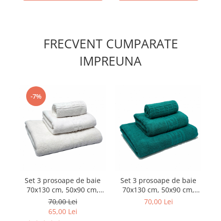
FRECVENT CUMPARATE
IMPREUNA
-7%
Set 3 prosoape de baie
Set 3 prosoape de baie
Pa
70x130 cm, 50x90 cm,
70x130 cm, 50x90 cm,
ta
30x50 cm, bumbac, alb
30x50 cm, bumbac, verde
70,00 Lei
70,00 Lei
smarald
65,00 Lei