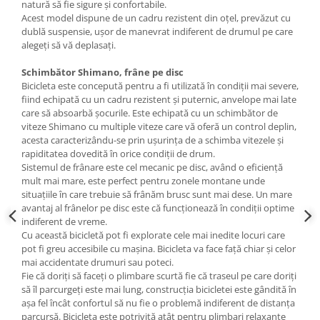
natură să fie sigure și confortabile.
Acest model dispune de un cadru rezistent din oțel, prevăzut cu
dublă suspensie, ușor de manevrat indiferent de drumul pe care
alegeți să vă deplasați.
Schimbător Shimano, frâne pe disc
Bicicleta este concepută pentru a fi utilizată în condiții mai severe,
fiind echipată cu un cadru rezistent și puternic, anvelope mai late
care să absoarbă șocurile. Este echipată cu un schimbător de
viteze Shimano cu multiple viteze care vă oferă un control deplin,
acesta caracterizându-se prin ușurința de a schimba vitezele și
rapiditatea dovedită în orice condiții de drum.
Sistemul de frânare este cel mecanic pe disc, având o eficiență
mult mai mare, este perfect pentru zonele montane unde
situațiile în care trebuie să frânăm brusc sunt mai dese. Un mare
avantaj al frânelor pe disc este că funcționează în condiții optime
indiferent de vreme.
Cu această bicicletă pot fi explorate cele mai inedite locuri care
pot fi greu accesibile cu mașina. Bicicleta va face față chiar și celor
mai accidentate drumuri sau poteci.
Fie că doriți să faceți o plimbare scurtă fie că traseul pe care doriți
să îl parcurgeți este mai lung, construcția bicicletei este gândită în
așa fel încât confortul să nu fie o problemă indiferent de distanța
parcursă. Bicicleta este potrivită atât pentru plimbari relaxante