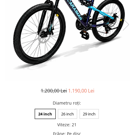
Pături cu blăniță
Pilote cu blăniță
1.200,00 Lei
1.190,00 Lei
Diametru roți
:
24 inch
26 inch
29 inch
Viteze
:
21
Frâne
:
Pe disc