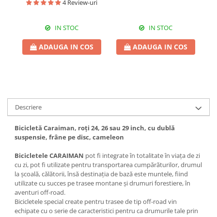
4 Review-uri
IN STOC
IN STOC
ADAUGA IN COS
ADAUGA IN COS
Descriere
Bicicletă Caraiman, roți 24, 26 sau 29 inch, cu dublă
suspensie, frâne pe disc, cameleon
Bicicletele CARAIMAN
pot fi integrate în totalitate în viața de zi
cu zi, pot fi utilizate pentru transportarea cumpărăturilor, drumul
la școală, călătorii, însă destinația de bază este muntele, fiind
utilizate cu succes pe trasee montane și drumuri forestiere, în
aventuri off-road.
Bicicletele special create pentru trasee de tip off-road vin
echipate cu o serie de caracteristici pentru ca drumurile tale prin