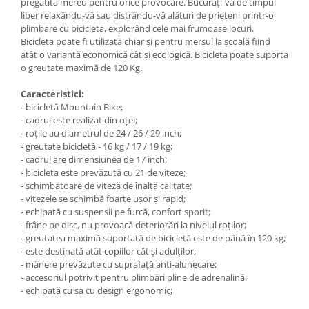
pregatită mereu pentru orice provocare. Bucurați-vă de timpul
liber relaxându-vă sau distrându-vă alături de prieteni printr-o
plimbare cu bicicleta, explorând cele mai frumoase locuri.
Bicicleta poate fi utilizată chiar și pentru mersul la școală fiind
atât o variantă economică cât și ecologică. Bicicleta poate suporta
o greutate maximă de 120 Kg.
Caracteristici:
- bicicletă Mountain Bike;
- cadrul este realizat din oțel;
- roțile au diametrul de 24 / 26 / 29 inch;
- greutate bicicletă - 16 kg / 17 / 19 kg;
- cadrul are dimensiunea de 17 inch;
- bicicleta este prevăzută cu 21 de viteze;
- schimbătoare de viteză de înaltă calitate;
- vitezele se schimbă foarte ușor și rapid;
- echipată cu suspensii pe furcă, confort sporit;
- frâne pe disc, nu provoacă deteriorări la nivelul roților;
- greutatea maximă suportată de bicicletă este de până în 120 kg;
- este destinată atât copiilor cât și adulților;
- mânere prevăzute cu suprafață anti-alunecare;
- accesoriul potrivit pentru plimbări pline de adrenalină;
- echipată cu șa cu design ergonomic;