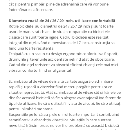
cât și pentru plimbări pline de adrenalină care vă vor pune
îndemânarea la încercare.
Diametru roată de 24 / 26 / 29 inch, utilizare confortabilă
Roțile bicicletei au diametrul de 24 / 26 / 29 inch și sunt foarte
ușor de manevrat chiar si în viraje comparativ cu bicicletele
clasice care sunt foarte rigide. Cadrul bicicletei este realizat
integral din oțel având dimensiunea de 17 inch, construcția sa
fiind una foarte rezistentă.
Echipată cu un scaun cu design ergonomic confortul va fi sporit,
drumurile și terenurile accidentate nefiind atât de obositoare.
Cadrul din oțel rezistent va absorbi eficient chiar și cele mai mici
vibrații, confortul fiind unul garantat.
Schimbătorul de viteze de înaltă calitate asigură o schimbare
rapidă și ușoară a vitezelor fiind mereu pregătit pentru orice
situație neprevăzută. Atât schimbatorul de viteze cât și frânele pe
disc fac această bicicletă să fie o alegere avantajoasă indiferent de
tipul de utilizare, fie că o utilizați în viața de zi cu zi, fie că o utilizați
pentru plimbări montane.
Suspensiile pe furcă au și ele un rol foarte important contribuind
semnificativ la absorbția vibrațiilor. Situațiile în care suntem
nevoiți să frânăm brusc nu vor fi o problemă cu această bicicletă