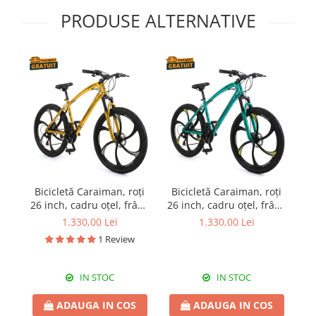
PRODUSE ALTERNATIVE
Bicicletă Caraiman, roți
Bicicletă Caraiman, roți
B
26 inch, cadru oțel, frâne
26 inch, cadru oțel, frâne
26
pe disc, aurie, BC124
pe disc, turcoaz, BC123
1.330,00 Lei
1.330,00 Lei
1 Review
IN STOC
IN STOC
ADAUGA IN COS
ADAUGA IN COS