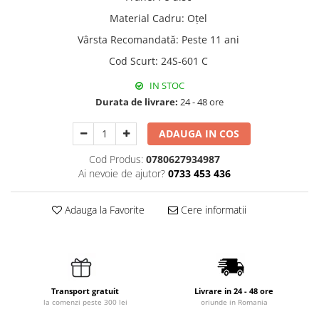
Material Cadru
:
Oțel
Vârsta Recomandată
:
Peste 11 ani
Cod Scurt
:
24S-601 C
IN STOC
Durata de livrare:
24 - 48 ore
ADAUGA IN COS
Cod Produs:
0780627934987
Ai nevoie de ajutor?
0733 453 436
Adauga la Favorite
Cere informatii
Transport gratuit
Livrare in 24 - 48 ore
la comenzi peste 300 lei
oriunde in Romania