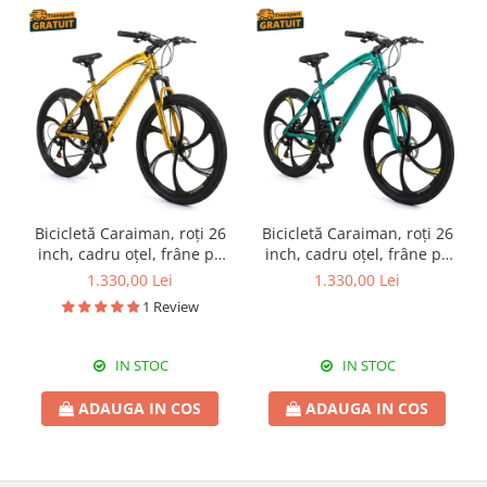
Bicicletă Caraiman, roți 26
Bicicletă Caraiman, roți 26
inch, cadru oțel, frâne pe
inch, cadru oțel, frâne pe
disc, aurie, BC124
disc, turcoaz, BC123
1.330,00 Lei
1.330,00 Lei
1 Review
IN STOC
IN STOC
ADAUGA IN COS
ADAUGA IN COS