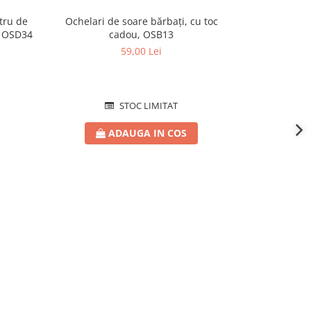
tru de
Ochelari de soare bărbați, cu toc
Ochelari de 
, OSD34
cadou, OSB13
protecție UV
59,00 Lei
STOC LIMITAT
ADAUGA IN COS