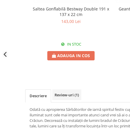
Saltea Gonflabilă Bestway Double 191 x
Geant
137 x 22 cm
143,00 Lei
IN STOC
ADAUGA IN COS
Review-uri
(1)
Descriere
Odată cu apropierea Sărbătorilor de iarnă spiritul festiv cup
iluminat sunt cele mai importante atunci cand vrei să ai o
Crăciun. Decorează cu instalații de lumini bradul de Crăciun,
tale, lumini care sa îți transforme locuința într-un loc primit