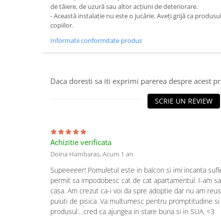
de tăiere, de uzură sau altor acțiuni de deteriorare.
- Această instalație nu este o jucărie. Aveți grijă ca produsu
copiilor.
Informatii conformitate produs
Daca doresti sa iti exprimi parerea despre acest 
SCRIE UN REVIEW
Achizitie verificata
Doina Hambaras,
Acum 1 an
Supeeeeer! Pomuletul este in balcon si imi incanta sufl
permit sa impodobesc cat de cat apartamentul. I-am salv
casa. Am crezut ca-i voi da spre adoptie dar nu am reusi
puiuti de pisica. Va multumesc pentru promptitudine s
produsul....cred ca ajungea in stare buna si in SUA. <3