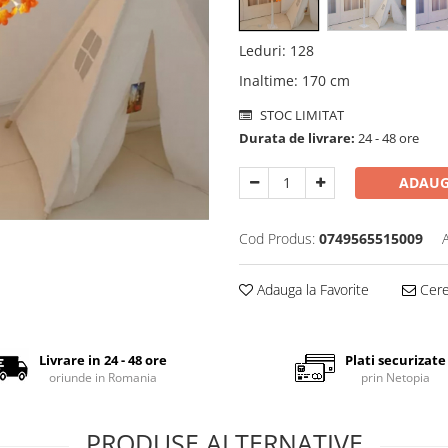
Leduri
:
128
Inaltime
:
170 cm
STOC LIMITAT
Durata de livrare:
24 - 48 ore
ADAUG
Cod Produs:
0749565515009
Adauga la Favorite
Cere 
Livrare in 24 - 48 ore
Plati securizate
oriunde in Romania
prin Netopia
PRODUSE ALTERNATIVE