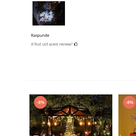
Raspunde
A fost util acest review?
-8%
-8%