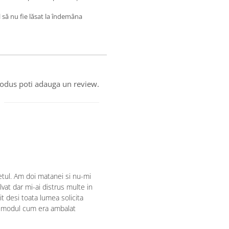
l să nu fie lăsat la îndemâna
produs poti adauga un review.
etul. Am doi matanei si nu-mi
at dar mi-ai distrus multe in
t desi toata lumea solicita
i modul cum era ambalat