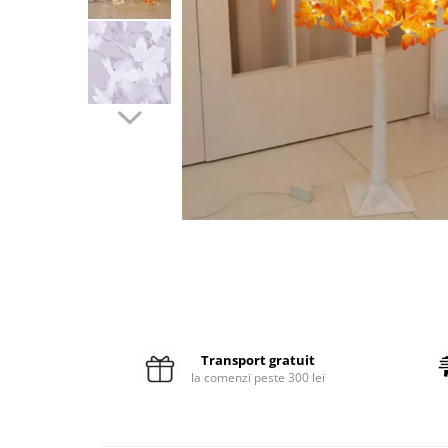
Pături cu blăniță
Pilote cu blăniță
Transport gratuit
la comenzi peste 300 lei