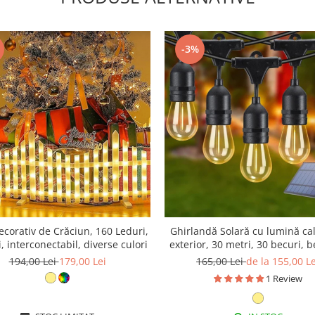
-3%
corativ de Crăciun, 160 Leduri,
Ghirlandă Solară cu lumină ca
, interconectabil, diverse culori
exterior, 30 metri, 30 becuri, b
alb cald
194,00 Lei
179,00 Lei
165,00 Lei
de la 155,00 Le
1 Review