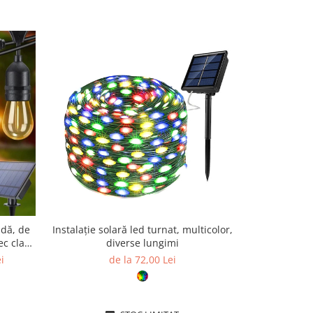
-18%
ldă, de
Instalație solară led turnat, multicolor,
Instalaț
ec clar,
diverse lungimi
luminoasă 3 
i
de la 72,00 Lei
128,