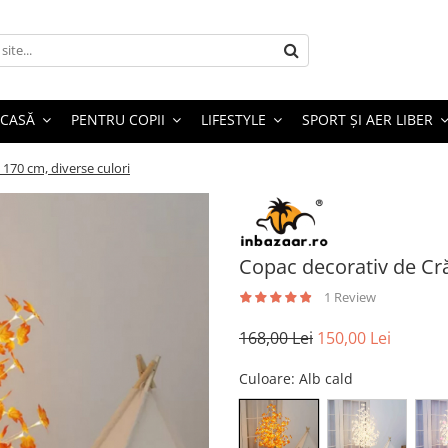
 CASĂ
PENTRU COPII
LIFESTYLE
SPORT ȘI AER LIBER
 170 cm, diverse culori
Copac decorativ de Cră
1 Review
168,00 Lei
150,00 Lei
Culoare
: Alb cald