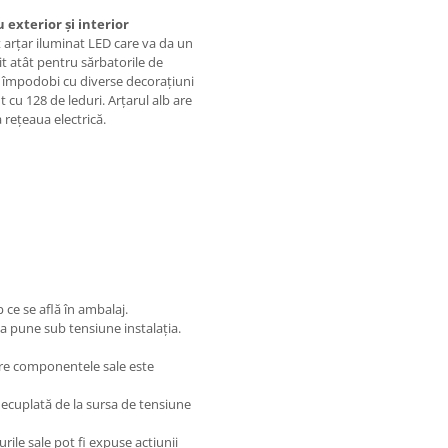
 exterior și interior
 arțar iluminat LED care va da un
it atât pentru sărbatorile de
eți împodobi cu diverse decorațiuni
t cu 128 de leduri. Arțarul alb are
a rețeaua electrică.
 ce se află în ambalaj.
e a pune sub tensiune instalația.
intre componentele sale este
u decuplată de la sursa de tensiune
urile sale pot fi expuse acțiunii