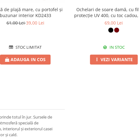
ă de plajă mare, cu portofel și
Ochelari de soare damă, cu fil
buzunar interior KD2433
protecție UV 400, cu toc cadou
61,00 Lei
39,00 Lei
69,00 Lei
STOC LIMITAT
IN STOC
ADAUGA IN COS
VEZI VARIANTE
rinde totul în jur. Sursele de
 atmosferă specială de
 interiorul și exteriorul casei
or și cald.