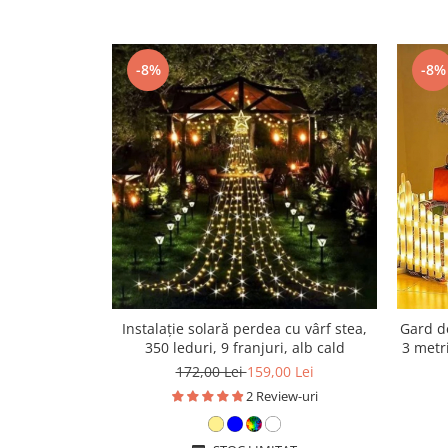
-8%
-8%
Instalație solară perdea cu vârf stea,
Gard de
350 leduri, 9 franjuri, alb cald
3 metri
172,00 Lei
159,00 Lei
2 Review-uri