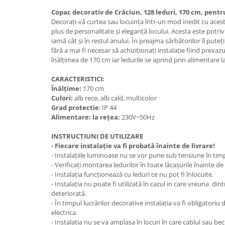
Copac decorativ de Crăciun, 128 leduri, 170 cm, pentru
Decorați-vă curtea sau locuința într-un mod inedit cu acest
plus de personalitate și eleganță locului. Acesta este potriv
iarnă cât și în restul anului. În preajma sărbătorilor îl put
fără a mai fi necesar să achiziționați instalație fiind prevazu
înălțimea de 170 cm iar ledurile se aprind prin alimentare l
CARACTERISTICI:
Înălțime:
170 cm
Culori:
alb rece, alb cald, multicolor
Grad protectie
: IP 44
Alimentare: la rețea:
230V~50Hz
INSTRUCȚIUNI DE UTILIZARE
- Fiecare instalație va fi probată înainte de livrare!
- Instalațiile luminoase nu se vor pune sub tensiune în timp
- Verificați montarea ledurilor în toate lăcașurile înainte d
- Instalația funcționează cu leduri ce nu pot fi înlocuite.
- Instalația nu poate fi utilizată în cazul in care vreuna d
deteriorată.
- În timpul lucrărilor decorative instalația va fi obligatori
electrica.
- Instalația nu se va amplasa în locuri în care cablul sau bec