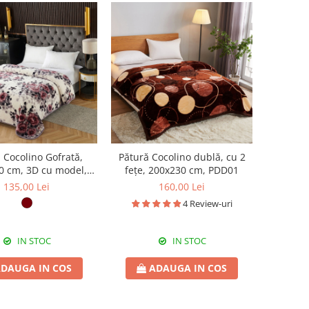
 Cocolino Gofrată,
Pătură Cocolino dublă, cu 2
0 cm, 3D cu model,
fețe, 200x230 cm, PDD01
loral, PGU201
135,00 Lei
160,00 Lei
4 Review-uri
IN STOC
IN STOC
DAUGA IN COS
ADAUGA IN COS