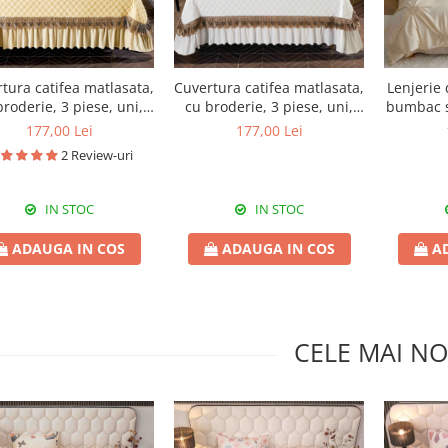
tura catifea matlasata,
Cuvertura catifea matlasata,
Lenjerie
broderie, 3 piese, uni,
cu broderie, 3 piese, uni,
bumbac so
220X240 cm CC72
220X240 cm CC79
177,00 Lei
177,00 Lei
2 Review-uri
IN STOC
IN STOC
ADAUGA IN COS
ADAUGA IN COS
A
CELE MAI NO