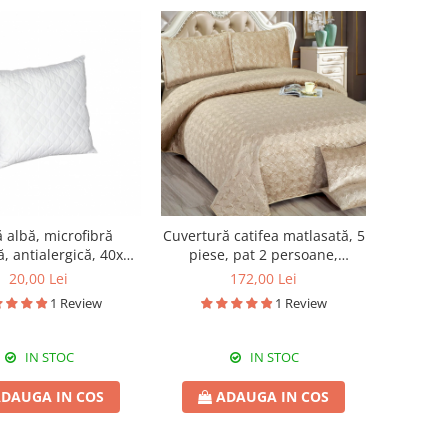
 albă, microfibră
Cuvertură catifea matlasată, 5
, antialergică, 40x40
piese, pat 2 persoane,
cm
220x240 cm, CC13
20,00 Lei
172,00 Lei
1 Review
1 Review
IN STOC
IN STOC
DAUGA IN COS
ADAUGA IN COS