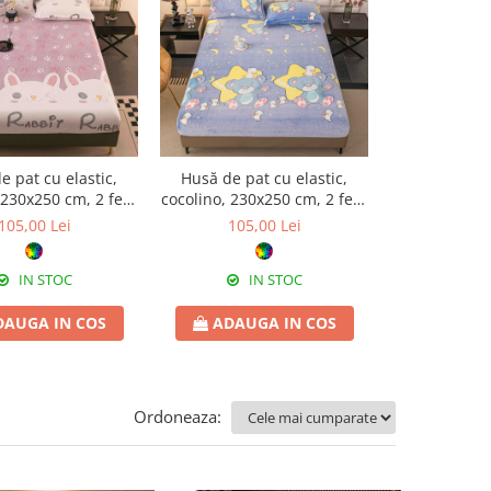
e pat cu elastic,
Husă de pat cu elastic,
Husă de pat
 230x250 cm, 2 fețe
cocolino, 230x250 cm, 2 fețe
cocolino, 230
ernă, iepurași
de pernă, steluțe și lună
de pernă, g
105,00 Lei
105,00 Lei
105,
c
IN STOC
IN STOC
I
DAUGA IN COS
ADAUGA IN COS
ADAUG
Ordoneaza: