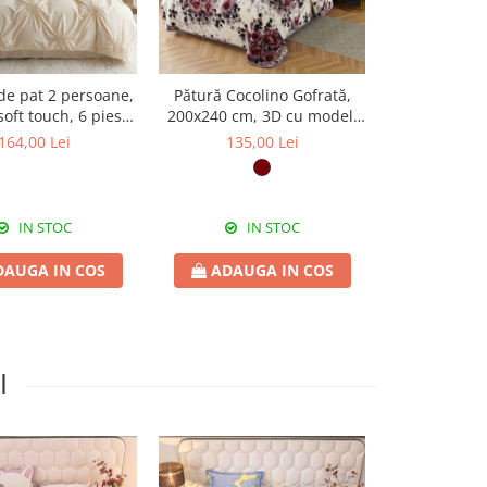
 de pat 2 persoane,
Pătură Cocolino Gofrată,
Pătură Coco
ft touch, 6 piese,
200x240 cm, 3D cu model,
200x240 cm,
PRE06
floral, PGU201
164,00 Lei
135,00 Lei
133,
IN STOC
IN STOC
STOC
DAUGA IN COS
ADAUGA IN COS
ADAUG
I