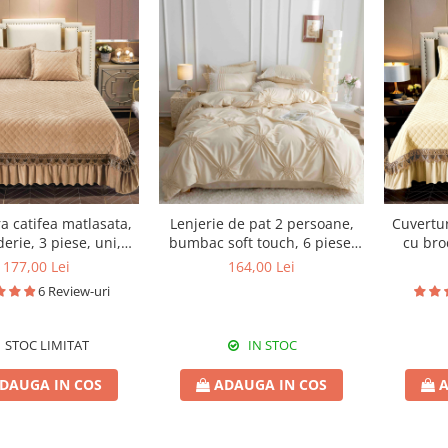
a catifea matlasata,
Lenjerie de pat 2 persoane,
Cuvertur
erie, 3 piese, uni,
bumbac soft touch, 6 piese,
cu brod
0X240 cm CC80
PRE06
22
177,00 Lei
164,00 Lei
6 Review-uri
STOC LIMITAT
IN STOC
DAUGA IN COS
ADAUGA IN COS
A