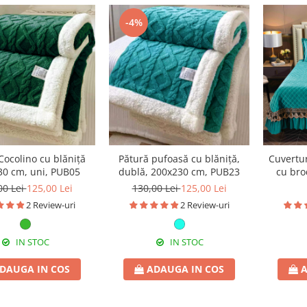
-4%
Cocolino cu blăniță
Pătură pufoasă cu blăniță,
Cuvertur
30 cm, uni, PUB05
dublă, 200x230 cm, PUB23
cu brod
22
00 Lei
125,00 Lei
130,00 Lei
125,00 Lei
2 Review-uri
2 Review-uri
IN STOC
IN STOC
DAUGA IN COS
ADAUGA IN COS
A