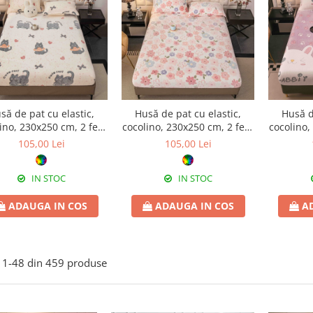
să de pat cu elastic,
Husă de pat cu elastic,
Husă d
ino, 230x250 cm, 2 fețe
cocolino, 230x250 cm, 2 fețe
cocolino,
e pernă, pisicuțe și
de pernă, flori în relief
de p
105,00 Lei
105,00 Lei
inimioare
IN STOC
IN STOC
ADAUGA IN COS
ADAUGA IN COS
A
1-
48
din
459
produse