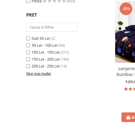
Peste
(459)
-8%
PRET
Sub 50 Lei
(2)
50 Lei - 100 Lei
(64)
100 Lei - 150 Lei
(211)
150 Lei - 200 Lei
(164)
200 Lei - 250 Lei
(14)
Lenjerie
Vezi mai multe
bumbac fi
p
120,
A