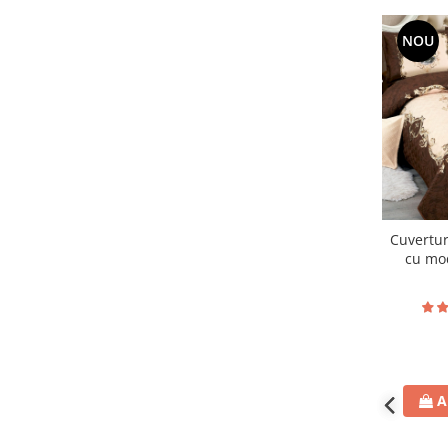
NOU
Cuvertur
cu mod
persoane
A