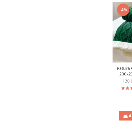
-4%
Pătură 
200x2
130,
A