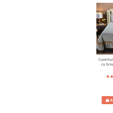
Cuvertur
cu brod
22
A