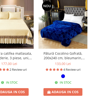
NOU
a catifea matlasata,
Pătură Cocolino Gofrată,
erie, 3 piese, uni,
200x240 cm, bleumarin,
0X240 cm CC72
PGU07
177,00 Lei
133,00 Lei
2 Review-uri
4 Review-uri
IN STOC
IN STOC
DAUGA IN COS
ADAUGA IN COS