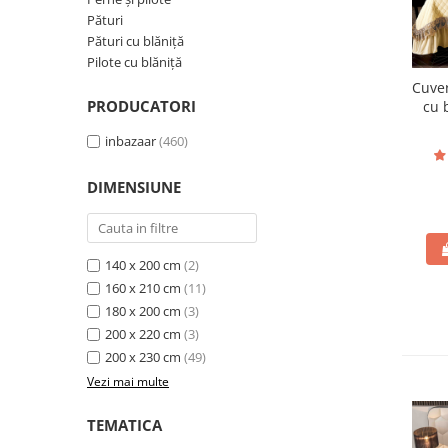
Pături cu blăniță
Pături
Pilote cu blăniță
Pături cu blăniță
Pilote cu blăniță
Cuver
PRODUCATORI
cu 
inbazaar
(460)
DIMENSIUNE
140 x 200 cm
(2)
160 x 210 cm
(11)
180 x 200 cm
(3)
200 x 220 cm
(3)
200 x 230 cm
(49)
Vezi mai multe
TEMATICA