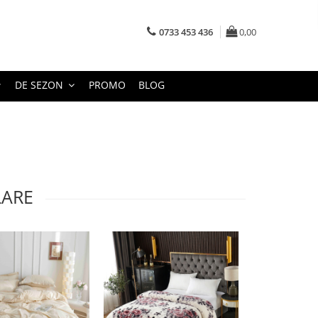
0733 453 436
0,00
DE SEZON
PROMO
BLOG
LARE