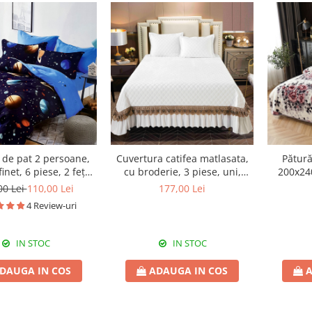
 de pat 2 persoane,
Cuvertura catifea matlasata,
Pătură
net, 6 piese, 2 fețe,
cu broderie, 3 piese, uni,
200x24
lanete, SP535
220X240 cm CC79
f
00 Lei
110,00 Lei
177,00 Lei
4 Review-uri
IN STOC
IN STOC
DAUGA IN COS
ADAUGA IN COS
A