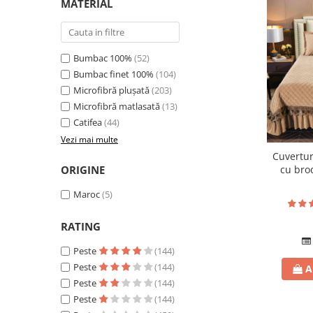
MATERIAL
Bumbac 100%
(52)
Bumbac finet 100%
(104)
Microfibră plușată
(203)
Microfibră matlasată
(13)
Catifea
(44)
Vezi mai multe
Cuvertur
ORIGINE
cu brod
22
Maroc
(5)
RATING
Peste
(144)
Peste
(144)
A
Peste
(144)
Peste
(144)