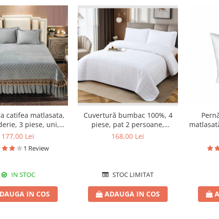
a catifea matlasata,
Cuvertură bumbac 100%, 4
Pernă
erie, 3 piese, uni,
piese, pat 2 persoane,
matlasată
0X240 cm CC81
230x240 cm, EY10
177,00 Lei
168,00 Lei
1 Review
IN STOC
STOC LIMITAT
DAUGA IN COS
ADAUGA IN COS
A