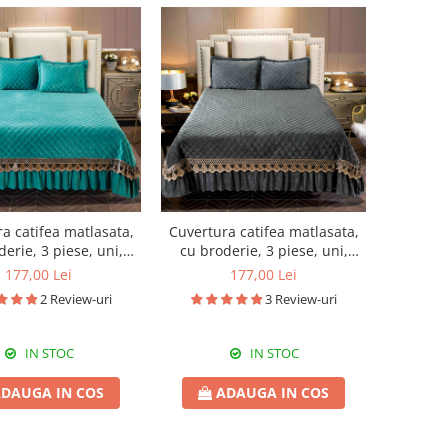
a catifea matlasata,
Cuvertura catifea matlasata,
erie, 3 piese, uni,
cu broderie, 3 piese, uni,
0X240 cm CC70
220X240 cm CC73
177,00 Lei
177,00 Lei
2 Review-uri
3 Review-uri
IN STOC
IN STOC
DAUGA IN COS
ADAUGA IN COS