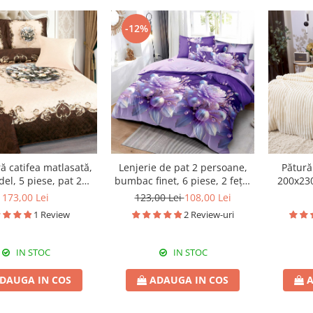
-12%
ă catifea matlasată,
Lenjerie de pat 2 persoane,
Pătură
el, 5 piese, pat 2
bumbac finet, 6 piese, 2 fețe,
200x23
, 230x250 cm, CM31
SP762
173,00 Lei
123,00 Lei
108,00 Lei
1 Review
2 Review-uri
IN STOC
IN STOC
DAUGA IN COS
ADAUGA IN COS
A