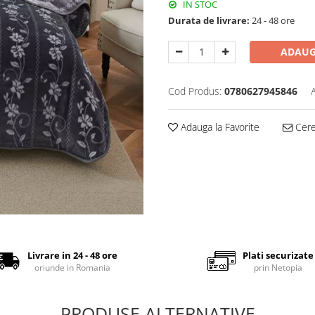
IN STOC
Durata de livrare:
24 - 48 ore
ADAUG
Cod Produs:
0780627945846
Adauga la Favorite
Cere 
Livrare in 24 - 48 ore
Plati securizate
oriunde in Romania
prin Netopia
PRODUSE ALTERNATIVE