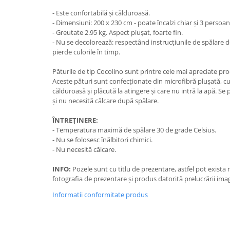
- Este confortabilă și călduroasă.
- Dimensiuni: 200 x 230 cm - poate încalzi chiar și 3 persoan
- Greutate 2.95 kg. Aspect plușat, foarte fin.
- Nu se decolorează: respectând instrucțiunile de spălare de
pierde culorile în timp.
Păturile de tip Cocolino sunt printre cele mai apreciate pro
Aceste pături sunt confecționate din microfibră plușată, cu
călduroasă și plăcută la atingere și care nu intră la apă. Se
și nu necesită călcare după spălare.
ÎNTREȚINERE:
- Temperatura maximă de spălare 30 de grade Celsius.
- Nu se folosesc înălbitori chimici.
- Nu necesită călcare.
INFO:
Pozele sunt cu titlu de prezentare, astfel pot exista
fotografia de prezentare și produs datorită prelucrării imag
Informatii conformitate produs