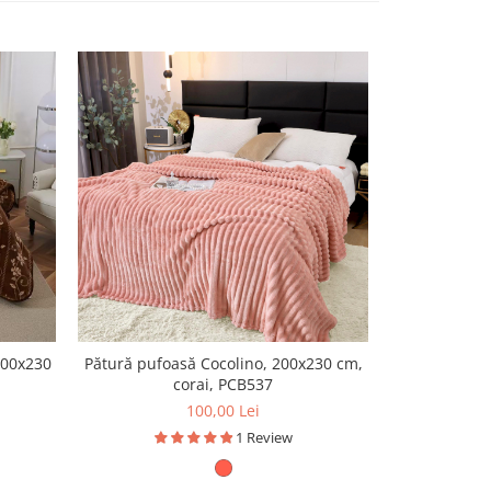
200x230
Pătură pufoasă Cocolino, 200x230 cm,
Pătură Cocoli
corai, PCB537
100,00 Lei
1 Review