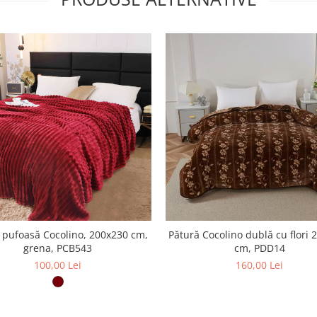
 pufoasă Cocolino, 200x230 cm,
Pătură Cocolino dublă cu flori 
grena, PCB543
cm, PDD14
100,00 Lei
160,00 Lei