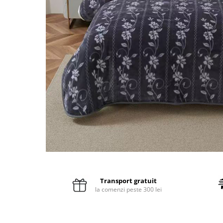
Pături cu blăniță
Pilote cu blăniță
Transport gratuit
la comenzi peste 300 lei