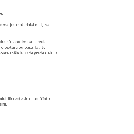
e.
 mai jos materialul nu iși va
duse în anotimpurile reci.
 o textură pufoasă, foarte
 poate spăla la 30 de grade Celsius
 mici diferențe de nuanță între
inii.