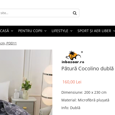
 CASĂ
PENTRU COPII
LIFESTYLE
SPORT ȘI AER LIBER
0 cm, PDD11
Pătură Cocolino dublă
160,00 Lei
Dimensiune
:
200 x 230 cm
Material
:
Microfibră plușată
Info
:
Dublă