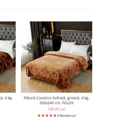
ă, 4 kg,
Pătură Cocolino Gofrată, groasă, 4 kg,
Pătură Co
200x240 cm, PGU26
185,00 Lei
3 Review-uri