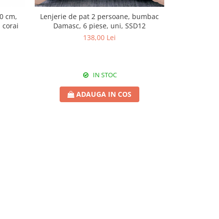
0 cm,
Lenjerie de pat 2 persoane, bumbac
Lenjerie de
 corai
Damasc, 6 piese, uni, SSD12
finet, 6 p
138,00 Lei
IN STOC
ADAUGA IN COS