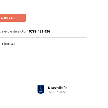
A IN COS
Ai nevoie de ajutor?
0733 453 436
informatii
Disponibil în
SEAP / SICAP