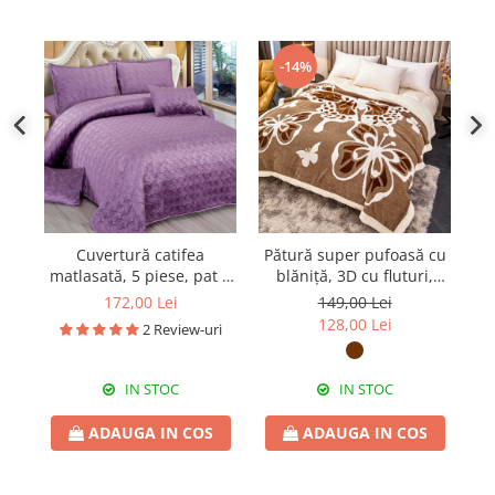
-14%
Cuvertură catifea
Pătură super pufoasă cu
Co
matlasată, 5 piese, pat 2
blăniță, 3D cu fluturi,
f
persoane, 220x240 cm,
200x230 cm, PUF06
172,00 Lei
149,00 Lei
CC06
128,00 Lei
2 Review-uri
IN STOC
IN STOC
ADAUGA IN COS
ADAUGA IN COS