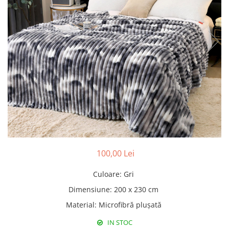
Pături cu blăniță
Pilote cu blăniță
100,00 Lei
Culoare
:
Gri
Dimensiune
:
200 x 230 cm
Material
:
Microfibră plușată
IN STOC