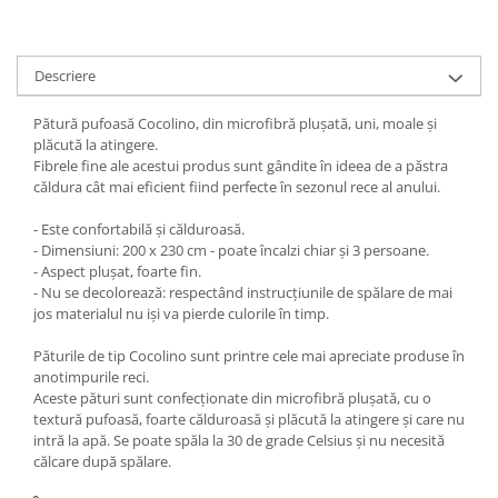
Descriere
Pătură pufoasă Cocolino, din microfibră plușată, uni, moale și
plăcută la atingere.
Fibrele fine ale acestui produs sunt gândite în ideea de a păstra
căldura cât mai eficient fiind perfecte în sezonul rece al anului.
- Este confortabilă și călduroasă.
- Dimensiuni: 200 x 230 cm - poate încalzi chiar și 3 persoane.
- Aspect plușat, foarte fin.
- Nu se decolorează: respectând instrucțiunile de spălare de mai
jos materialul nu iși va pierde culorile în timp.
Păturile de tip Cocolino sunt printre cele mai apreciate produse în
anotimpurile reci.
Aceste pături sunt confecționate din microfibră plușată, cu o
textură pufoasă, foarte călduroasă și plăcută la atingere și care nu
intră la apă. Se poate spăla la 30 de grade Celsius și nu necesită
călcare după spălare.