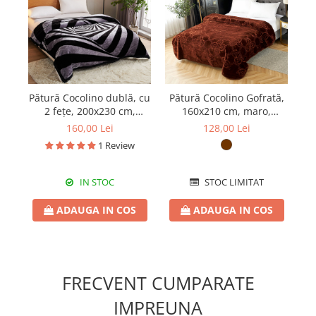
Pătură Cocolino dublă, cu
Pătură Cocolino Gofrată,
Pă
2 fețe, 200x230 cm,
160x210 cm, maro,
1
PDD05
PGU111
160,00 Lei
128,00 Lei
1 Review
IN STOC
STOC LIMITAT
ADAUGA IN COS
ADAUGA IN COS
FRECVENT CUMPARATE
IMPREUNA