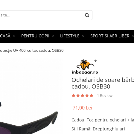
 CASĂ
PENTRU COPII
LIFESTYLE
SPORT ȘI AER LIBER
protecție UV 400, cu toc cadou, OSB30
Ochelari de soare bărba
cadou, OSB30
1 Review
71,00 Lei
Cadou
:
Toc pentru ochelari + l
Stil Ramă
:
Dreptunghiulari