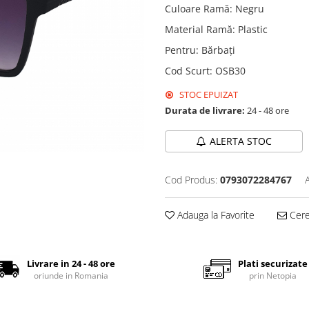
Culoare Ramă
:
Negru
Material Ramă
:
Plastic
Pentru
:
Bărbați
Cod Scurt
:
OSB30
STOC EPUIZAT
Durata de livrare:
24 - 48 ore
ALERTA STOC
Cod Produs:
0793072284767
Adauga la Favorite
Cere 
Livrare in 24 - 48 ore
Plati securizate
oriunde in Romania
prin Netopia