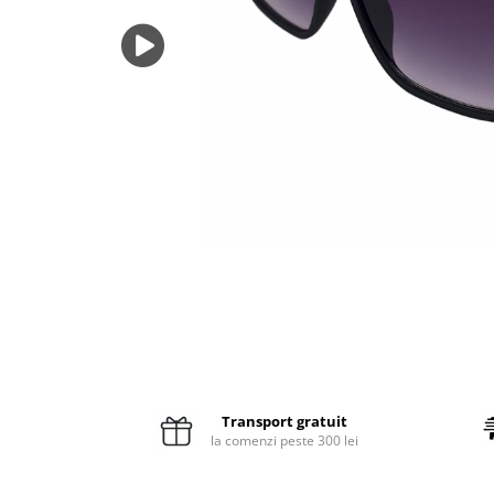
Pături cu blăniță
Pilote cu blăniță
Transport gratuit
la comenzi peste 300 lei