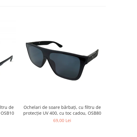
ltru de
Ochelari de soare bărbați, cu filtru de
Ochelari de s
, OSB10
protecție UV 400, cu toc cadou, OSB80
protecție UV
69,00 Lei