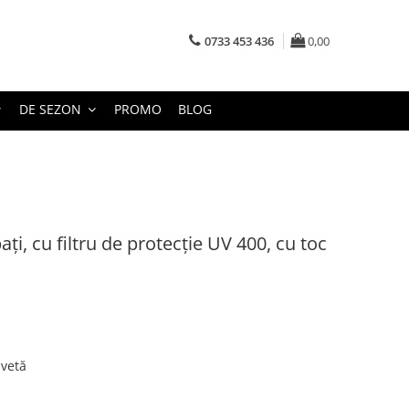
0733 453 436
0,00
DE SEZON
PROMO
BLOG
ți, cu filtru de protecție UV 400, cu toc
avetă