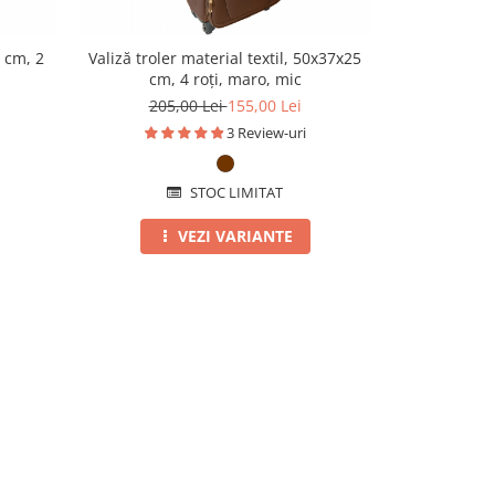
 cm, 2
Valiză troler material textil, 50x37x25
Troler cabin
cm, 4 roți, maro, mic
40x30x20 cm
205,00 Lei
155,00 Lei
3 Review-uri
STOC LIMITAT
VEZI VARIANTE