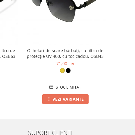
iltru de
Ochelari de soare bărbați, cu filtru de
Ochelari d
u, OSB63
protecție UV 400, cu toc cadou, OSB43
protecție
71,00 Lei
STOC LIMITAT
VEZI VARIANTE
SUPORT CLIENTI