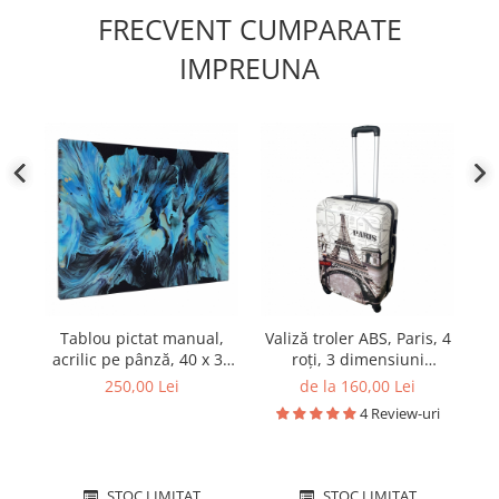
FRECVENT CUMPARATE
IMPREUNA
Tablou pictat manual,
Valiză troler ABS, Paris, 4
Ru
acrilic pe pânză, 40 x 30
roți, 3 dimensiuni
cm, iridescent
disponibile
250,00 Lei
de la 160,00 Lei
4 Review-uri
STOC LIMITAT
STOC LIMITAT