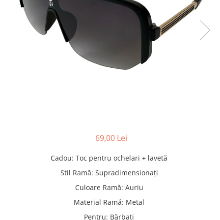
Pături cu blăniță
Pilote cu blăniță
69,00 Lei
Cadou
:
Toc pentru ochelari + lavetă
Stil Ramă
:
Supradimensionați
Culoare Ramă
:
Auriu
Material Ramă
:
Metal
Pentru
:
Bărbați