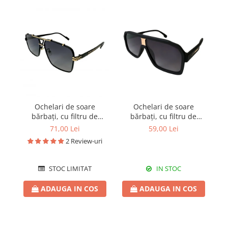
Ochelari de soare
Ochelari de soare
Oc
bărbați, cu filtru de
bărbați, cu filtru de
c
protecție UV 400, cu toc
protecție UV 400, cu toc
40
71,00 Lei
59,00 Lei
cadou, OSB44
cadou, OSB79
2 Review-uri
STOC LIMITAT
IN STOC
ADAUGA IN COS
ADAUGA IN COS