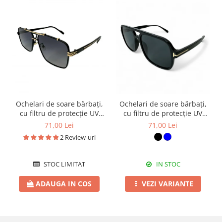
Ochelari de soare bărbați,
Ochelari de soare bărbați,
cu filtru de protecție UV
cu filtru de protecție UV
400, cu toc cadou, OSB44
400, cu toc cadou, OSB59
71,00 Lei
71,00 Lei
2 Review-uri
STOC LIMITAT
IN STOC
ADAUGA IN COS
VEZI VARIANTE