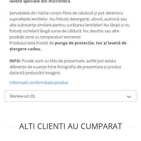
lavete speciale din microfibră
.
Șervețelele din hârtie conțin fibre de celuloză și pot deteriora
suprafețele lentilelor. Nu folosiți detergenți, alcool, acetonă sau
alte substanțe similare pentru curățarea lentilelor! Nu lăsați și nu
folosiți ochelarii lângă surse de căldură, foc deschis sau alte
posibile zone cu temperaturi extreme!
Produsul este însoțit de
punga de protecție, toc și lavetă de
ștergere cadou.
INFO:
Pozele sunt cu titlu de prezentare, astfel pot exista
diferențe de nuanțe între fotografia de prezentare și produs
datorită prelucrării imaginii.
Informatii conformitate produs
Review-uri
(0)
ALTI CLIENTI AU CUMPARAT