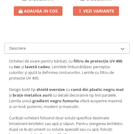
ADAUGA IN COS
VEZI VARIANTE
Descriere
Ochelari de soare pentru bărbați, cu
filtru de protecție UV 400
,
cu
toc
și
lavetă cadou
. Lentilele îmbunătățesc percepția
culorilor și ajută la definirea contururilor. Lentile cu filtru de
protecție UV 400.
Design bold tip
shield oversize
cu
ramă din plastic negru mat
și
brațe metalice aurii
cu detalii decorative tip linii paralele.
Lentila unică
gradient negru fumuriu
oferă acoperire maximă
și un look puternic, modern și masculin.
Curățați ochelarii folosind doar soluții specifice destinate
întreținerii lentilelor sau apă și săpun. Pentru ștergerea lentilelor,
după ce le-ați umezit cu soluție specială sau cu apă, folosiți